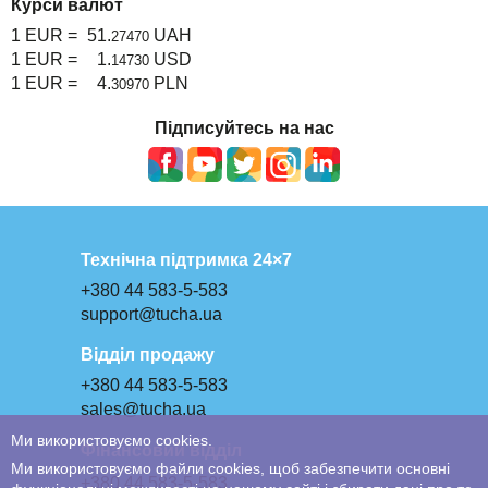
Курси валют
1 EUR =
51.
UAH
27470
1 EUR =
1.
USD
14730
1 EUR =
4.
PLN
30970
Підписуйтесь на нас
Технічна підтримка 24×7
+380 44 583-5-583
support@tucha.ua
Відділ продажу
+380 44 583-5-583
sales@tucha.ua
Ми використовуємо cookies.
Фінансовий відділ
Ми використовуємо файли cookies, щоб забезпечити основні
+380 44 583-5-583