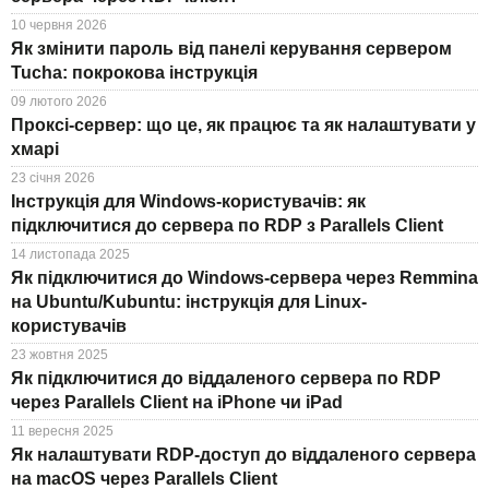
Техпідтримка
TuchaHosting
Реселінг хостингу
Контакти
10 червня 2026
Як змінити пароль від панелі керування сервером
TuchaSync
Інструкції
Tucha: покрокова інструкція
09 лютого 2026
FAQ
Проксі-сервер: що це, як працює та як налаштувати у
хмарі
Інтерв'ю
23 січня 2026
Інструкція для Windows-користувачів: як
Авторська колонка
підключитися до сервера по RDP з Parallels Client
14 листопада 2025
Події
Як підключитися до Windows-сервера через Remmina
на Ubuntu/Kubuntu: інструкція для Linux-
Свята
користувачів
23 жовтня 2025
Акції
Як підключитися до віддаленого сервера по RDP
через Parallels Client на iPhone чи iPad
11 вересня 2025
Як налаштувати RDP-доступ до віддаленого сервера
на macOS через Parallels Client