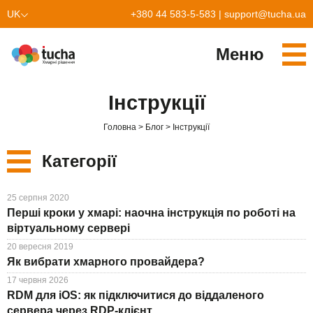
UK
+380 44 583-5-583
|
support@tucha.ua
EN
Меню
Cервіси
Інструкції
TuchaKube
Рішення
Головна
Блог
Інструкції
TuchaFlex+
Бухгалтерія у хмарі
Партнерство
Категорії
TuchaBit+
Хмари для e-commerce
Стати партнером
Відгуки
Нові
25 серпня 2020
TuchaBit
Хостиг сайтів на Laravel
Наші партнери
Блог
Перші кроки у хмарі: наочна інструкція по роботі на
Сервіси
віртуальному сервері
TuchaHost
Хостинг CRM
Про нас
20 вересня 2019
Рішення
Як вибрати хмарного провайдера?
TuchaMetal
Хостинг сайтів-конструкторів
Компанія
17 червня 2026
Для бізнесу
TuchaBackup
Віддалений офіс
Кар'єра
RDM для iOS: як підключитися до віддаленого
сервера через RDP-клієнт