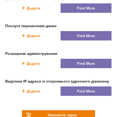
Додати
Find More
Послуга перенесення даних
Додати
Find More
Розширене адміністрування
Додати
Find More
Виділена IP-адреса зі стороннього адресного діапазону
Додати
Find More
Замовити зараз