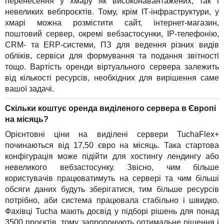
перенесення у хмару як високонавантажених, так і
невеликих вебпроєктів. Тому, крім ІТ-інфраструктури, у
хмарі можна розмістити сайт, інтернет-магазин,
поштовий сервер, окремі вебзастосунки, IP-телефонію,
CRM- та ERP-системи, ПЗ для ведення різних видів
обліків, сервіси для формування та подання звітності
тощо. Вартість оренди віртуального сервера залежить
від кількості ресурсів, необхідних для вирішення саме
вашої задачі.
Скільки коштує оренда виділеного сервера в Європі
на місяць?
Орієнтовні ціни на виділені сервери TuchaFlex+
починаються від 17,50 євро на місяць. Така стартова
конфігурація може підійти для хостингу лендингу або
невеликого вебзастосунку. Звісно, чим більше
користувачів працюватимуть на сервері та чим більші
обсяги даних будуть зберігатися, тим більше ресурсів
потрібно, аби система працювала стабільно і швидко.
Фахівці Tucha мають досвід у підборі рішень для понад
3500 проєктів, тому запропонують оптимальне рішення і