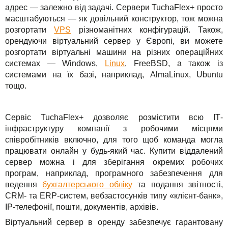
адрес — залежно від задачі. Сервери TuchaFlex+ просто
масштабуються — як довільний конструктор, тож можна
розгортати
VPS
різноманітних конфігурацій. Також,
орендуючи віртуальний сервер у Європі, ви можете
розгортати віртуальні машини на різних операційних
системах — Windows,
Linux
, FreeBSD, а також із
системами на їх базі, наприклад, AlmaLinux, Ubuntu
тощо.
Сервіс TuchaFlex+ дозволяє розмістити всю ІТ-
інфраструктуру компанії з робочими місцями
співробітників включно, для того щоб команда могла
працювати онлайн у будь-який час. Купити віддалений
сервер можна і для зберігання окремих робочих
програм, наприклад, програмного забезпечення для
ведення
бухгалтерського обліку
та подання звітності,
CRM- та ERP-систем, вебзастосунків типу «клієнт-банк»,
IP-телефонії, пошти, документів, архівів.
Віртуальний сервер в оренду забезпечує гарантовану