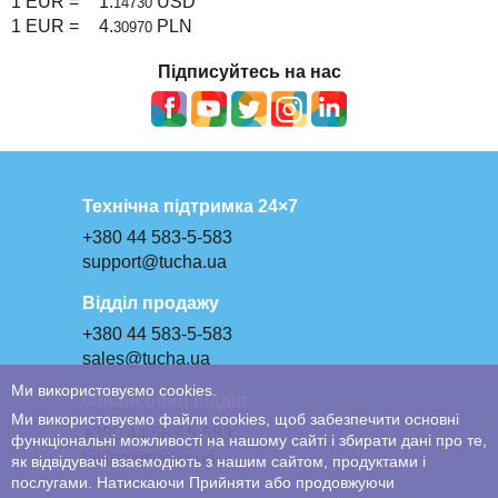
1 EUR =
1.
USD
14730
1 EUR =
4.
PLN
30970
Підписуйтесь на нас
Технічна підтримка 24×7
+380 44 583-5-583
support@tucha.ua
Відділ продажу
+380 44 583-5-583
sales@tucha.ua
Ми використовуємо cookies.
Фінансовий відділ
Ми використовуємо файли cookies, щоб забезпечити основні
+380 44 583-5-583
функціональні можливості на нашому сайті і збирати дані про те,
billing@tucha.ua
як відвідувачі взаємодіють з нашим сайтом, продуктами і
послугами. Натискаючи Прийняти або продовжуючи