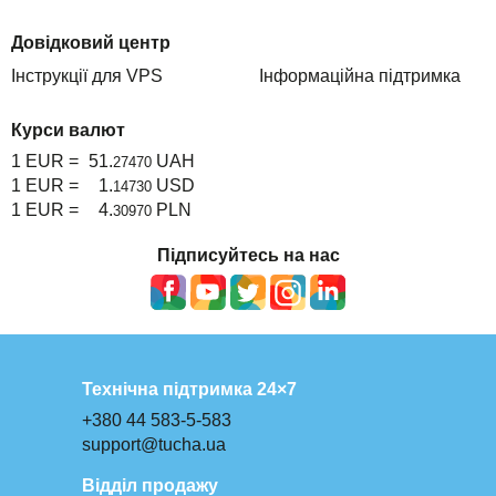
Довідковий центр
Інструкції для VPS
Інформаційна підтримка
Курси валют
1 EUR =
51.
UAH
27470
1 EUR =
1.
USD
14730
1 EUR =
4.
PLN
30970
Підписуйтесь на нас
Технічна підтримка 24×7
+380 44 583-5-583
support@tucha.ua
Відділ продажу