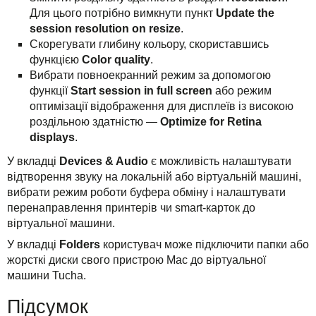
Для цього потрібно вимкнути пункт
Update the
session resolution on resize
.
Скорегувати глибину кольору, скориставшись
функцією
Color quality
.
Вибрати повноекранний режим за допомогою
функції
Start session in full screen
або режим
оптимізації відображення для дисплеїв із високою
роздільною здатністю —
Optimize for Retina
displays
.
У вкладці
Devices & Audio
є можливість налаштувати
відтворення звуку на локальній або віртуальній машині,
вибрати режим роботи буфера обміну і налаштувати
перенаправлення принтерів чи smart-карток до
віртуальної машини.
У вкладці
Folders
користувач може підключити папки або
жорсткі диски свого пристрою Mac до віртуальної
машини Tucha.
Підсумок