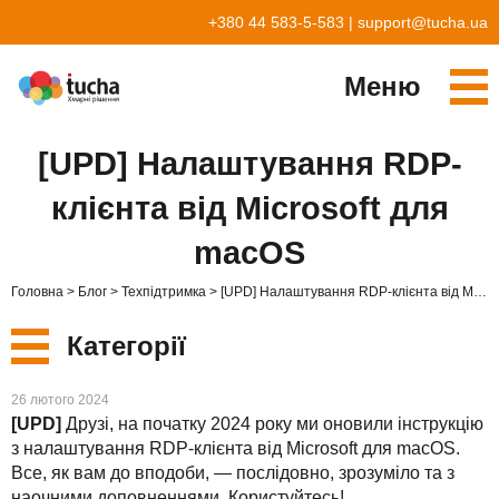
+380 44 583-5-583
|
support@tucha.ua
Меню
Cервіси
[UPD] Налаштування RDP-
TuchaKube
Рішення
клієнта від Microsoft для
TuchaFlex+
Бухгалтерія у хмарі
Партнерство
macOS
TuchaBit+
Хмари для e-commerce
Стати партнером
Відгуки
Головна
Блог
Техпідтримка
[UPD] Налаштування RDP-клієнта від Microsoft для macOS
TuchaBit
Хостиг сайтів на Laravel
Наші партнери
Блог
Категорії
TuchaHost
Хостинг CRM
Про нас
Нові
26 лютого 2024
TuchaMetal
Хостинг сайтів-конструкторів
Компанія
[UPD]
Друзі, на початку 2024 року ми оновили інструкцію
з налаштування RDP-клієнта від Microsoft для macOS.
Сервіси
TuchaBackup
Віддалений офіс
Кар'єра
Все, як вам до вподоби, — послідовно, зрозуміло та з
наочними доповненнями. Користуйтесь!