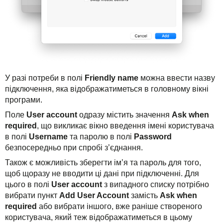
У разі потреби в полі
Friendly name
можна ввести назву
підключення, яка відображатиметься в головному вікні
програми.
Поле
User account
одразу містить значення
Ask when
required
, що викликає вікно введення імені користувача
в полі
Username
та паролю в полі
Password
безпосередньо при спробі з’єднання.
Також є можливість зберегти ім’я та пароль для того,
щоб щоразу не вводити ці дані при підключенні. Для
цього в полі
User account
з випадного списку потрібно
вибрати пункт
Add User Account
замість
Ask when
required
або вибрати іншого, вже раніше створеного
користувача, який теж відображатиметься в цьому