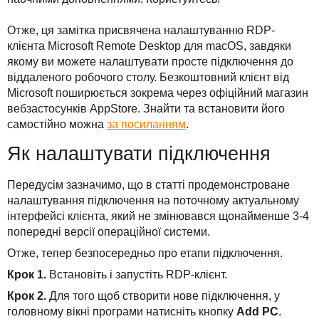
Рішення
TuchaHosting
Реселінг хостингу
Контакти
Отже, ця замітка присвячена налаштуванню RDP-
Для бізнесу
TuchaSync
клієнта Microsoft Remote Desktop для macOS, завдяки
якому ви можете налаштувати просте підключення до
Техпідтримка
віддаленого робочого столу. Безкоштовний клієнт від
Microsoft поширюється зокрема через офіційний магазин
Інструкції
вебзастосунків AppStore. Знайти та встановити його
самостійно можна
за посиланням
.
FAQ
Як налаштувати підключення
Інтерв'ю
Передусім зазначимо, що в статті продемонстроване
Авторська колонка
налаштування підключення на поточному актуальному
інтерфейсі клієнта, який не змінювався щонайменше 3-4
попередні версії операційної системи.
Події
Отже, тепер безпосередньо про етапи підключення.
Свята
Крок 1.
Встановіть і запустіть RDP-клієнт.
Крок 2.
Для того щоб створити нове підключення, у
Акції
головному вікні програми натисніть кнопку
Add PC
.