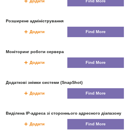
Додати
Find More
Розширене адміністрування
Додати
Find More
Моніторинг роботи сервера
Додати
Find More
Додаткові знімки системи (SnapShot)
Додати
Find More
Виділена IP-адреса зі стороннього адресного діапазону
Додати
Find More