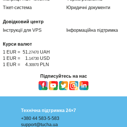
Тікет-система
Юридичні документи
Довідковий центр
Інструкції для VPS
Інформаційна підтримка
Курси валют
1 EUR =
51.
UAH
27470
1 EUR =
1.
USD
14730
1 EUR =
4.
PLN
30970
Підписуйтесь на нас
Технічна підтримка 24×7
+380 44 583-5-583
support@tucha.ua