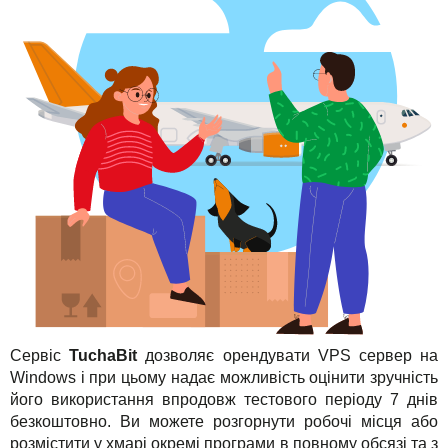
TuchaHosting
Реселінг хостингу
Контакти
TuchaSync
Сервіс
TuchaBit
дозволяє орендувати VPS сервер на
Windows і при цьому надає можливість оцінити зручність
його використання впродовж тестового періоду 7 днів
безкоштовно. Ви можете розгорнути робочі місця або
розмістити у хмарі окремі програми в повному обсязі та з