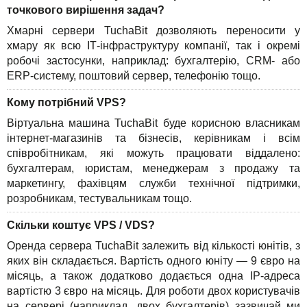
точкового вирішення задач?
Хмарні сервери TuchaBit дозволяють переносити у
хмару як всю ІТ-інфраструктуру компанії, так і окремі
робочі застосунки, наприклад: бухгалтерію, CRM- або
ERP-систему, поштовий сервер, телефонію тощо.
Кому потрібний VPS?
Віртуальна машина TuchaBit буде корисною власникам
інтернет-магазинів та бізнесів, керівникам і всім
співробітникам, які можуть працювати віддалено:
бухгалтерам, юристам, менеджерам з продажу та
маркетингу, фахівцям служби технічної підтримки,
розробникам, тестувальникам тощо.
Скільки коштує VPS / VDS?
Оренда сервера TuchaBit залежить від кількості юнітів, з
яких він складається. Вартість одного юніту — 9 євро на
місяць, а також додатково додається одна IP-адреса
вартістю 3 євро на місяць. Для роботи двох користувачів
на сервері (наприклад, двох бухгалтерів) зазвичай ми