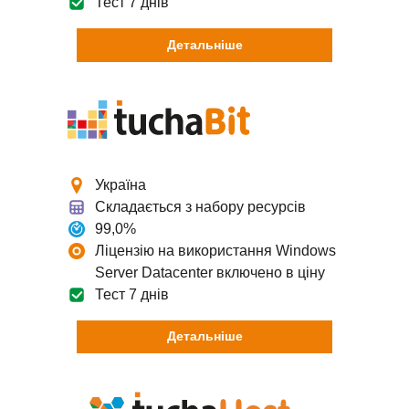
Тест 7 днів
Хостинг сайтів і пошти
Детальніше
Віртуальний (shared) хостинг
Поштовий хостинг
Хостинг для e-shop
Україна
Складається з набору ресурсів
Хостинг для сайтів на Bitrix
99,0%
Ліцензію на використання Windows
Автоматизація CI/CD
Server Datacenter включено в ціну
Тест 7 днів
Детальніше