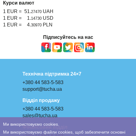
Курси валют
1 EUR =
51.
UAH
27470
1 EUR =
1.
USD
14730
1 EUR =
4.
PLN
30970
Підписуйтесь на нас
Технічна підтримка 24×7
+380 44 583-5-583
support@tucha.ua
Відділ продажу
+380 44 583-5-583
sales@tucha.ua
Ми використовуємо cookies.
Фінансовий відділ
Ми використовуємо файли cookies, щоб забезпечити основні