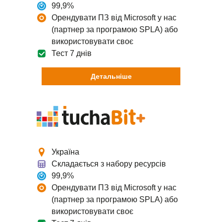
99,9%
VPS хостинг в Україні
TuchaHosting
Реселінг хостингу
Контакти
Орендувати ПЗ від Microsoft у нас
TuchaSync
(партнер за програмою SPLA) або
VPS з ліцензією Windows
використовувати своє
Тест 7 днів
Linux VPS
Детальніше
Надшвидкий сервер
Віртуальний сервер на HDD
Фізичний сервер в Європі
Україна
Зберігання
Складається з набору ресурсів
99,9%
Хостинг резервних копій
Орендувати ПЗ від Microsoft у нас
(партнер за програмою SPLA) або
використовувати своє
Файлообмінник