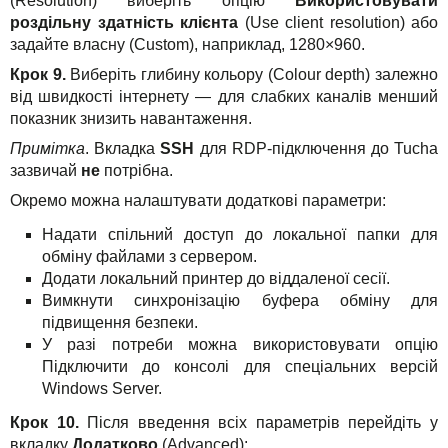
(Resolution) виберіть опцію
Використовувати
роздільну здатність клієнта
(Use client resolution) або
задайте власну (Custom), наприклад, 1280×960.
Крок 9.
Виберіть глибину кольору (Colour depth) залежно
від швидкості інтернету — для слабких каналів менший
показник знизить навантаження.
Примітка
. Вкладка
SSH
для RDP-підключення до Tucha
зазвичай
не
потрібна.
Окремо можна налаштувати додаткові параметри:
Надати спільний доступ до локальної папки для
обміну файлами з сервером.
Додати локальний принтер до віддаленої сесії.
Вимкнути синхронізацію буфера обміну для
підвищення безпеки.
У разі потреби можна використовувати опцію
Підключити до консолі для спеціальних версій
Windows Server.
Крок 10.
Після введення всіх параметрів перейдіть у
вкладку
Додатково
(Advanced):