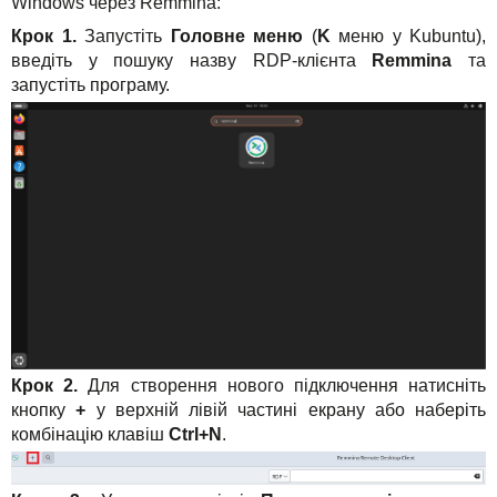
Windows через Remmina:
Крок 1.
Запустіть
Головне меню
(
K
меню у Kubuntu),
введіть у пошуку назву RDP-клієнта
Remmina
та
запустіть програму.
Крок 2.
Для створення нового підключення натисніть
кнопку
+
у верхній лівій частині екрану або наберіть
комбінацію клавіш
Ctrl+N
.