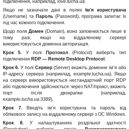
підключення, наприклад,
love.tucha.ua
.
Якщо не зазначати дані в полях
Ім’я користувача
(Username) та
Пароль
(Password), програма запитає їх
під час кожного підключення.
Щодо поля
Домен
(Domain), воно заповнюється лише в
тому разі, якщо на віддаленому сервері
використовується доменна авторизація.
Крок 5.
У полі
Протокол
(Protocol) виберіть тип
підключення
RDP — Remote Desktop Protocol
.
Крок 6.
У полі
Сервер
(Server) вкажіть доменне ім’я або
IP-адресу сервера (наприклад, example.tucha.ua). Якщо
на сервері використовується нестандартний порт RDP
або підключення здійснюється через NAT/проксі, вкажіть
порт після двокрапки (наприклад,
example.tucha.ua:3389
).
Крок 7.
Введіть ім’я користувача та пароль від
облікового запису на віддаленому сервері з ОС Windows.
Крок 8.
У налаштуваннях роздільної здатності