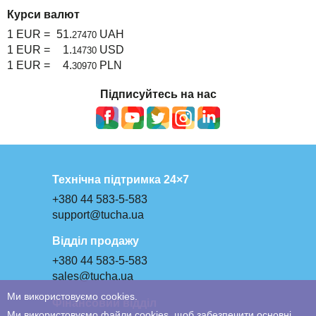
Курси валют
1 EUR =
51.
UAH
27470
1 EUR =
1.
USD
14730
1 EUR =
4.
PLN
30970
Підписуйтесь на нас
Технічна підтримка 24×7
+380 44 583-5-583
support@tucha.ua
Відділ продажу
+380 44 583-5-583
sales@tucha.ua
Ми використовуємо cookies.
Фінансовий відділ
Ми використовуємо файли cookies, щоб забезпечити основні