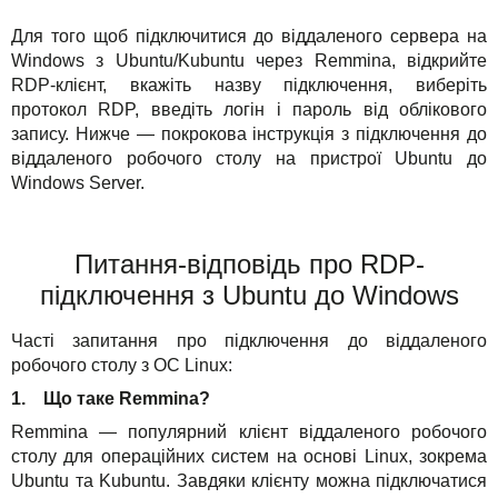
TuchaHosting
Реселінг хостингу
Контакти
Для того щоб підключитися до віддаленого сервера на
Сервіси
Windows з Ubuntu/Kubuntu через Remmina, відкрийте
TuchaSync
RDP-клієнт, вкажіть назву підключення, виберіть
Рішення
протокол RDP, введіть логін і пароль від облікового
запису. Нижче — покрокова інструкція з підключення до
Для бізнесу
віддаленого робочого столу на пристрої Ubuntu до
Windows Server.
Техпідтримка
Інструкції
Питання-відповідь про RDP-
підключення з Ubuntu до Windows
FAQ
Часті запитання про підключення до віддаленого
Інтерв'ю
робочого столу з ОС Linux:
1. Що таке Remmina?
Авторська колонка
Remmina — популярний клієнт віддаленого робочого
Події
столу для операційних систем на основі Linux, зокрема
Ubuntu та Kubuntu. Завдяки клієнту можна підключатися