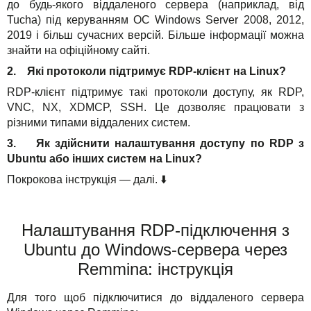
Свята
до будь-якого віддаленого сервера (наприклад, від
Tucha) під керуванням ОС Windows Server 2008, 2012,
Акції
2019 і більш сучасних версій. Більше інформації можна
знайти на офіційному сайті.
2. Які протоколи підтримує RDP-клієнт на Linux?
RDP-клієнт підтримує такі протоколи доступу, як RDP,
VNC, NX, XDMCP, SSH. Це дозволяє працювати з
різними типами віддалених систем.
3. Як здійснити налаштування доступу по RDP з
Ubuntu або інших систем на Linux?
Покрокова інструкція — далі. ⬇️
Налаштування RDP-підключення з
Ubuntu до Windows-сервера через
Remmina: інструкція
Для того щоб підключитися до віддаленого сервера