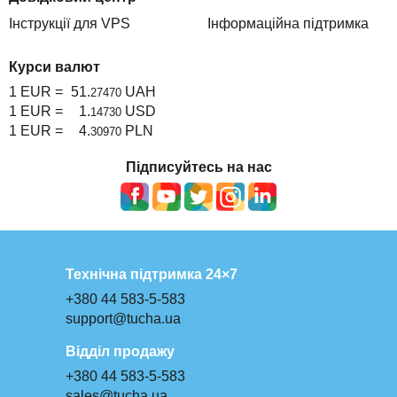
Інструкції для VPS
Інформаційна підтримка
Курси валют
1 EUR =
51.
UAH
27470
1 EUR =
1.
USD
14730
1 EUR =
4.
PLN
30970
Підписуйтесь на нас
Технічна підтримка 24×7
+380 44 583-5-583
support@tucha.ua
Відділ продажу
+380 44 583-5-583
sales@tucha.ua