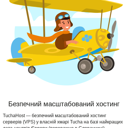
TuchaHosting
Реселінг хостингу
Контакти
TuchaSync
Безпечний масштабований хостинг
TuchaHost — безпечний масштабований хостинг
серверів (VPS) у власній хмарі Tucha на базі найкращих