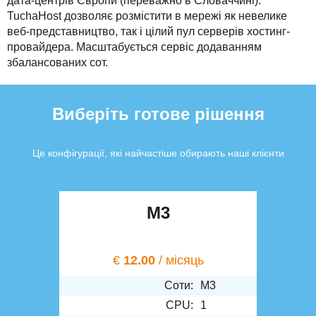
дата-центрів Європи (переважно в Словаччині).
TuchaHost дозволяє розмістити в мережі як невелике
веб-представництво, так і цілий пул серверів хостинг-
провайдера. Масштабується сервіс додаванням
збалансованих сот.
Виберіть готове рішення
Це конфігурації, які найчастіше обирають наші клієнти
M3
€
12.00
/ місяць
Соти:
M3
CPU:
1