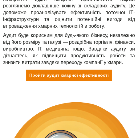
Рішення
TuchaHosting
Реселінг хостингу
Контакти
розглянемо докладніше кожну зі складових аудиту. Це
допоможе проаналізувати ефективність поточної ІТ-
Для бізнесу
TuchaSync
інфраструктури та оцінити потенційні вигоди від
впровадження хмарних технологій в роботу.
Техпідтримка
Аудит буде корисним для будь-якого бізнесу, незалежно
від його розміру та галузі — роздрібна торгівля, фінанси,
Інструкції
виробництво, ІТ, медицина тощо. Завдяки аудиту ви
дізнаєтесь, як підвищити продуктивність роботи та
FAQ
знизити витрати завдяки переходу компанії у хмари.
Інтерв'ю
Пройти аудит хмарної ефективності
Авторська колонка
Події
Свята
Акції