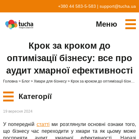
+380 44 583-5-583
|
support@tucha.ua
Меню
Cервіси
Крок за кроком до
TuchaKube
Рішення
оптимізації бізнесу: все про
TuchaFlex+
Бухгалтерія у хмарі
Партнерство
аудит хмарної ефективності
TuchaBit+
Хмари для e-commerce
Стати партнером
Відгуки
Головна
Блог
Хмари для бізнесу
Крок за кроком до оптимізації бізнесу: все про аудит хмарної ефективності
TuchaBit
Хостиг сайтів на Laravel
Наші партнери
Блог
Категорії
TuchaHost
Хостинг CRM
Про нас
Нові
19 вересня 2024
TuchaMetal
Хостинг сайтів-конструкторів
Компанія
У попередній
статті
ми розглянули основні ознаки того,
Сервіси
TuchaBackup
Віддалений офіс
Кар'єра
що бізнесу час переходити у хмари та як цьому може
посприяти аудит хмарної ефективності. Наразі