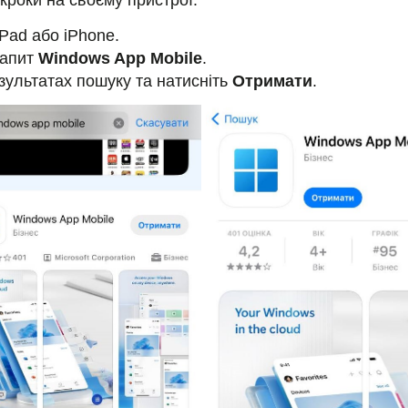
кроки на своєму пристрої:
Pad або iPhone.
запит
Windows App Mobile
.
езультатах пошуку та натисніть
Отримати
.