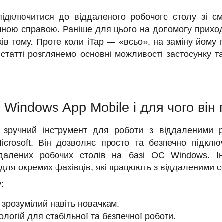
 підключитися до віддаленого робочого столу зі 
чною справою. Раніше для цього на допомогу приходи
ків тому. Проте коли iTap — «всьо», на заміну йом
й статті розглянемо основні можливості застосунку т
 Windows App Mobile і для чого він 
зручний інструмент для роботи з віддаленими 
icrosoft. Він дозволяє просто та безпечно підклю
іддалених робочих столів на базі ОС Windows. І
 і для окремих фахівців, які працюють з віддаленими
:
 зрозумілий навіть новачкам.
логій для стабільної та безпечної роботи.