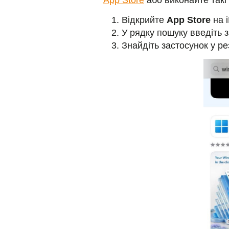
App Store
або виконайте такі 
Відкрийте
App Store
на i
У рядку пошуку введіть 
Знайдіть застосунок у р