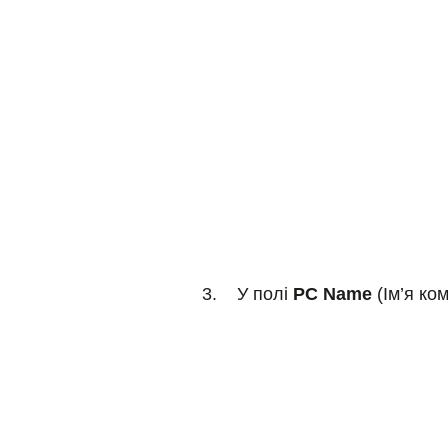
3. У полі
PC Name
(Ім’я ко