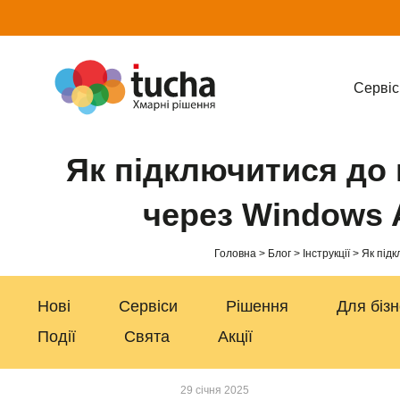
Cервіс
Як підключитися до 
через Windows A
Головна
Блог
Інструкції
Як підк
Нові
Сервіси
Рішення
Для біз
Події
Свята
Акції
29 січня 2025