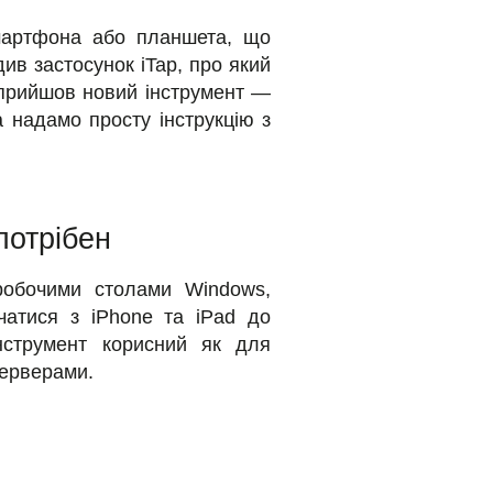
смартфона або планшета, що
в застосунок iTap, про який
у прийшов новий інструмент —
а надамо просту інструкцію з
потрібен
робочими столами Windows,
чатися з iPhone та iPad до
нструмент корисний як для
 серверами.