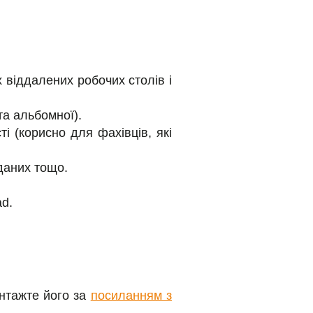
 віддалених робочих столів і
та альбомної).
і (корисно для фахівців, які
даних тощо.
ad.
антажте його за
посиланням з