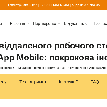
Техпідтримка 24×7 |
+380 44 583-5-583
|
support@tucha.ua
и
Рішення
Партнерство
Відгуки
Блог
Про нас
віддаленого робочого сто
pp Mobile: покрокова ін
лючитися до віддаленого робочого столу на iPad та iPhone через Windows App 
несу
Техпідтримка
Інструкції
FAQ