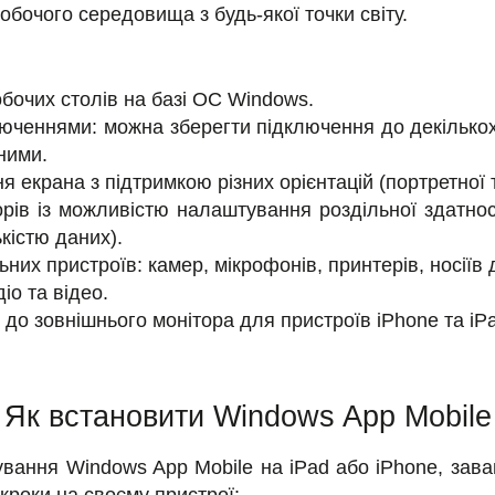
обочого середовища з будь-якої точки світу.
бочих столів на базі ОС Windows.
юченнями: можна зберегти підключення до декількох
ними.
 екрана з підтримкою різних орієнтацій (портретної 
орів із можливістю налаштування роздільної здатност
кістю даних).
их пристроїв: камер, мікрофонів, принтерів, носіїв 
о та відео.
до зовнішнього монітора для пристроїв iPhone та iP
Як встановити Windows App Mobile
ування Windows App Mobile на iPad або iPhone, зав