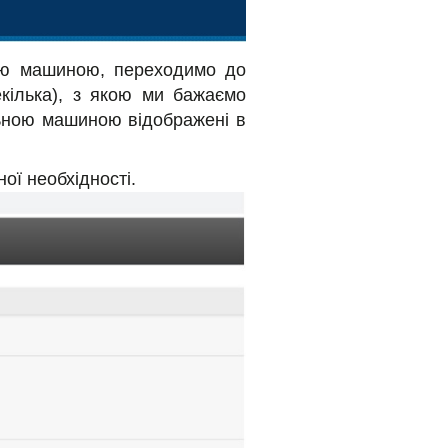
ною машиною, переходимо до
екілька), з якою ми бажаємо
альною машиною відображені в
ої необхідності.