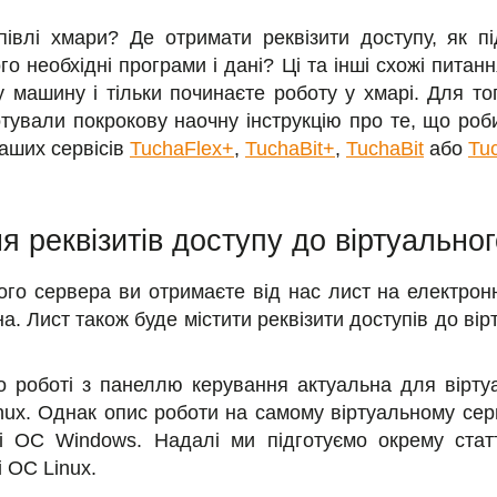
івлі хмари? Де отримати реквізити доступу, як п
о необхідні програми і дані? Ці та інші схожі пита
 машину і тільки починаєте роботу у хмарі. Для то
отували покрокову наочну інструкцію про те, що ро
наших сервісів
TuchaFlex+
,
TuchaBit+
,
TuchaBit
або
Tu
 реквізитів доступу до віртуально
ого сервера ви отримаєте від нас лист на електрон
. Лист також буде містити реквізити доступів до ві
по роботі з панеллю керування актуальна для вірт
inux. Однак опис роботи на самому віртуальному се
зі ОС Windows. Надалі ми підготуємо окрему стат
 ОС Linux.