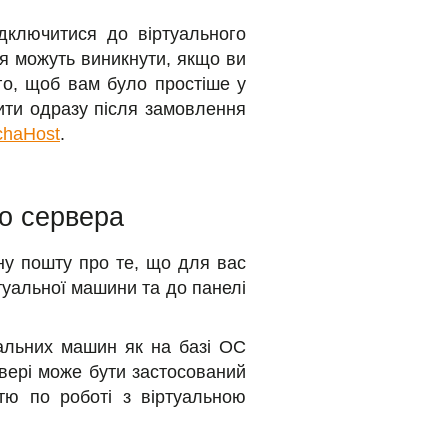
ідключитися до віртуального
ння можуть виникнути, якщо ви
го, щоб вам було простіше у
бити одразу після замовлення
chaHost
.
го сервера
ну пошту про те, що для вас
ртуальної машини та до панелі
уальних машин як на базі ОС
рвері може бути застосований
тю по роботі з віртуальною