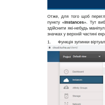
Отже, для того щоб перегл
пункту «
Instances
». Тут ви
здійснити які-небудь маніпу
значках у верхній частині ек
1. Функція зупинки віртуальн