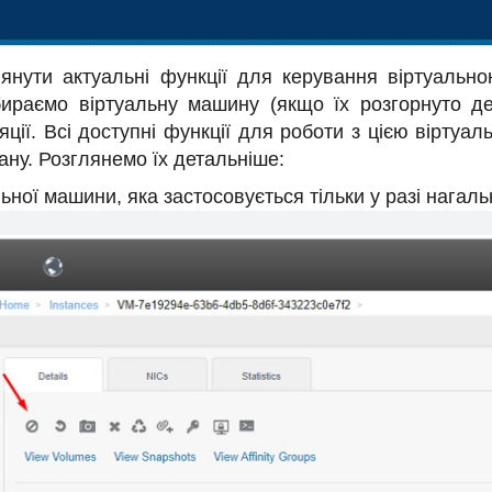
янути актуальні функції для керування віртуаль
бираємо віртуальну машину (якщо їх розгорнуто д
ляції. Всі доступні функції для роботи з цією вірту
рану. Розглянемо їх детальніше:
ої машини, яка застосовується тільки у разі нагальн