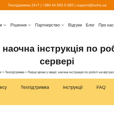
Техпідтримка 24×7 |
+380 44 583-5-583
|
support@tucha.ua
и
Рішення
Партнерство
Відгуки
Блог
Про нас
: наочна інструкція по ро
сервері
г
Техпідтримка
Перші кроки у хмарі: наочна інструкція по роботі на віртуа
несу
Техпідтримка
Інструкції
FAQ