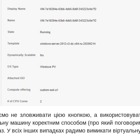
о не зловживати цією кнопкою, а використовувати
льну машину коректним способом (про який поговорим
аз. У всіх інших випадках радимо вимикати віртуал