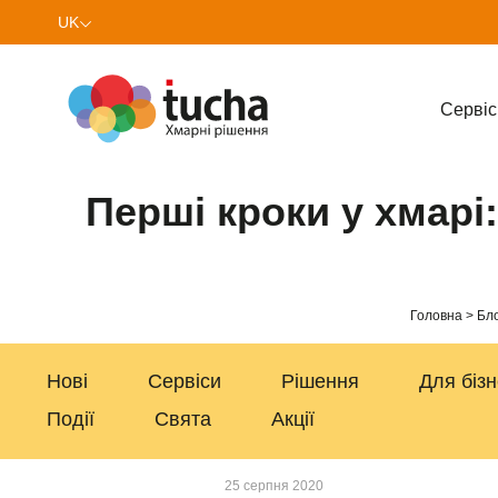
UK
EN
Cервіс
Перші кроки у хмарі
Головна
Бло
Нові
Сервіси
Рішення
Для біз
Події
Свята
Акції
25 серпня 2020