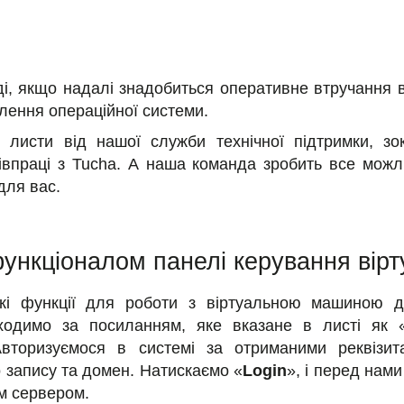
оді, якщо надалі знадобиться оперативне втручання 
лення операційної системи.
 листи від нашої служби технічної підтримки, зок
івпраці з Tucha. А наша команда зробить все можл
для вас.
ункціоналом панелі керування вір
кі функції для роботи з віртуальною машиною д
ходимо за посиланням, яке вказане в листі як «
Авторизуємося в системі за отриманими реквізит
о запису та домен. Натискаємо «
Login
», і перед нам
м сервером.