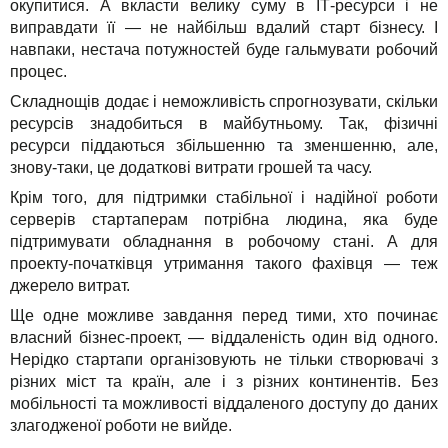
окупитися. А вкласти велику суму в ІТ-ресурси і не
виправдати її — не найбільш вдалий старт бізнесу. І
навпаки, нестача потужностей буде гальмувати робочий
процес.
Складнощів додає і неможливість спрогнозувати, скільки
ресурсів знадобиться в майбутньому. Так, фізичні
ресурси піддаються збільшенню та зменшенню, але,
знову-таки, це додаткові витрати грошей та часу.
Крім того, для підтримки стабільної і надійної роботи
серверів стартаперам потрібна людина, яка буде
підтримувати обладнання в робочому стані. А для
проекту-початківця утримання такого фахівця — теж
джерело витрат.
Ще одне можливе завдання перед тими, хто починає
власний бізнес-проект, — віддаленість один від одного.
Нерідко стартапи організовують не тільки створювачі з
різних міст та країн, але і з різних континентів. Без
мобільності та можливості віддаленого доступу до даних
злагодженої роботи не вийде.