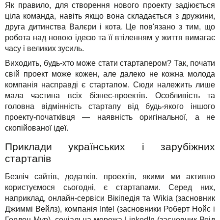
Як правило, для створення нового проекту задіюється
ціла команда, навіть якщо вона складається з дружини,
друга дитинства Валєри і кота. Це пов'язано з тим, що
робота над новою ідеєю та її втіленням у життя вимагає
часу і великих зусиль.
Виходить, будь-хто може стати стартапером? Так, почати
свій проект може кожен, але далеко не кожна молода
компанія насправді є стартапом. Сюди належить лише
мала частина всіх бізнес-проектів. Особливість та
головна відмінність стартапу від будь-якого іншого
проекту-початківця — наявність оригінальної, а не
скопійованої ідеї.
Приклади українських і зарубіжних
стартапів
Безліч сайтів, додатків, проектів, якими ми активно
користуємося сьогодні, є стартапами. Серед них,
наприклад, онлайн-сервіси Вікіпедія та Wikia (засновник
Джиммі Вейлз), компанія Intel (засновники Роберт Нойс і
Гордон Мур), соціальна мережа LinkedIn (засновник Реід