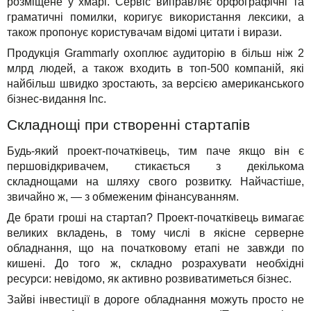
розміщене у хмарі. Сервіс виправляє орфографічні та
граматичні помилки, коригує використання лексики, а
також пропонує користувачам відомі цитати і вирази.
Продукція Grammarly охоплює аудиторію в більш ніж 2
млрд людей, а також входить в топ-500 компаній, які
найбільш швидко зростають, за версією американського
бізнес-видання Inc.
Складнощі при створенні стартапів
Будь-який проект-початківець, тим паче якщо він є
першовідкривачем, стикається з декількома
складнощами на шляху свого розвитку. Найчастіше,
звичайно ж, — з обмеженим фінансуванням.
Де брати гроші на стартап? Проект-початківець вимагає
великих вкладень, в тому числі в якісне серверне
обладнання, що на початковому етапі не завжди по
кишені. До того ж, складно розрахувати необхідні
ресурси: невідомо, як активно розвиватиметься бізнес.
Зайві інвестиції в дороге обладнання можуть просто не