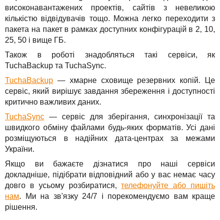
високонавантажених проектів, сайтів з невеликою
кількістю відвідувачів тощо. Можна легко переходити з
пакета на пакет в рамках доступних конфігурацій в 2, 10,
25, 50 і вище ГБ.
Також в роботі знадобляться такі сервіси, як
TuchaBackup та TuchaSync.
TuchaBackup
— хмарне сховище резервних копій. Це
сервіс, який вирішує завдання збереження і доступності
критично важливих даних.
TuchaSync
— сервіс для зберігання, синхронізації та
швидкого обміну файлами будь-яких форматів. Усі дані
розміщуються в надійних дата-центрах за межами
України.
Якщо ви бажаєте дізнатися про наші сервіси
докладніше, підібрати відповідний або у вас немає часу
довго в усьому розбиратися,
телефонуйте або пишіть
нам
. Ми на зв'язку 24/7 і порекомендуємо вам краще
рішення.