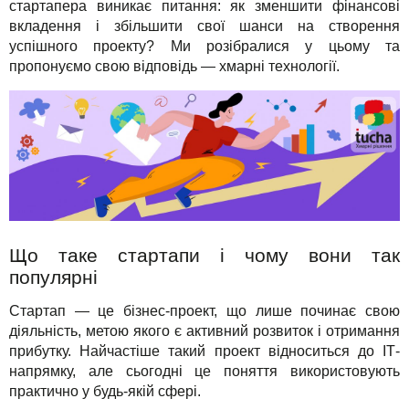
стартапера виникає питання: як зменшити фінансові
Для бізнесу
TuchaHosting
Реселінг хостингу
Контакти
вкладення і збільшити свої шанси на створення
успішного проекту? Ми розібралися у цьому та
Техпідтримка
TuchaSync
пропонуємо свою відповідь — хмарні технології.
Інструкції
FAQ
Інтерв'ю
Авторська колонка
Що таке стартапи і чому вони так
Події
популярні
Свята
Стартап — це бізнес-проект, що лише починає свою
діяльність, метою якого є активний розвиток і отримання
Акції
прибутку. Найчастіше такий проект відноситься до ІТ-
напрямку, але сьогодні це поняття використовують
практично у будь-якій сфері.