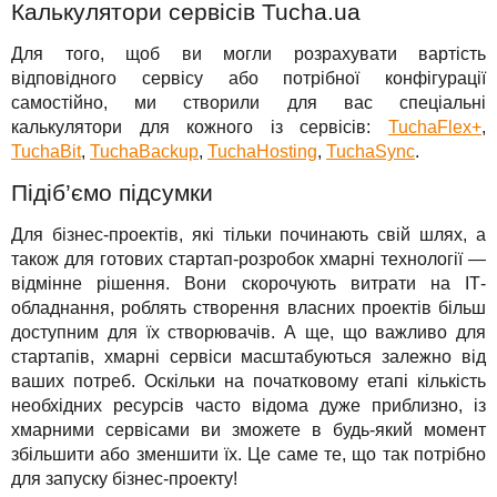
Калькулятори сервісів Tucha.ua
Для того, щоб ви могли розрахувати вартість
відповідного сервісу або потрібної конфігурації
самостійно, ми створили для вас спеціальні
калькулятори для кожного із сервісів:
TuchaFlex+
,
TuchaBit
,
TuchaBackup
,
TuchaHosting
,
TuchaSync
.
Підіб’ємо підсумки
Для бізнес-проектів, які тільки починають свій шлях, а
також для готових стартап-розробок хмарні технології —
відмінне рішення. Вони скорочують витрати на ІТ-
обладнання, роблять створення власних проектів більш
доступним для їх створювачів. А ще, що важливо для
стартапів, хмарні сервіси масштабуються залежно від
ваших потреб. Оскільки на початковому етапі кількість
необхідних ресурсів часто відома дуже приблизно, із
хмарними сервісами ви зможете в будь-який момент
збільшити або зменшити їх. Це саме те, що так потрібно
для запуску бізнес-проекту!