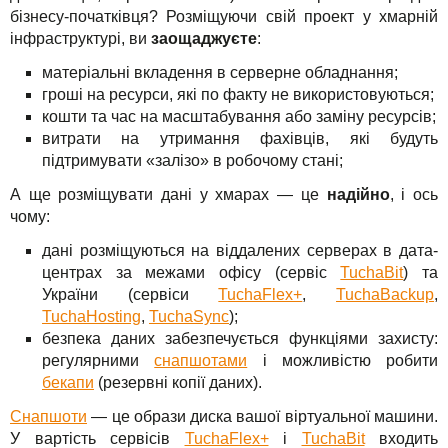
бізнесу-початківця? Розміщуючи свій проект у хмарній
інфраструктурі, ви
заощаджуєте
:
матеріальні вкладення в серверне обладнання;
гроші на ресурси, які по факту не використовуються;
кошти та час на масштабування або заміну ресурсів;
витрати на утримання фахівців, які будуть
підтримувати «залізо» в робочому стані;
А ще розміщувати дані у хмарах — це
надійно
, і ось
чому:
дані розміщуються на віддалених серверах в дата-
центрах за межами офісу (сервіс
TuchaBit
) та
України (сервіси
TuchaFlex+
,
TuchaBackup
,
TuchaHosting
,
TuchaSync
);
безпека даних забезпечується функціями захисту:
регулярними
снапшотами
і можливістю робити
бекапи
(резервні копії даних).
Снапшоти
— це образи диска вашої віртуальної машини.
У вартість сервісів
TuchaFlex+
і
TuchaBit
входить