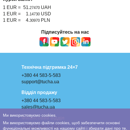
1 EUR =
51.
UAH
27470
1 EUR =
1.
USD
14730
1 EUR =
4.
PLN
30970
Підписуйтесь на нас
Технічна підтримка 24×7
+380 44 583-5-583
support@tucha.ua
Відділ продажу
+380 44 583-5-583
sales@tucha.ua
Ми використовуємо cookies.
Фінансовий відділ
Ми використовуємо файли cookies, щоб забезпечити основні
+380 44 583-5-583
функціональні можливості на нашому сайті і збирати дані про те,