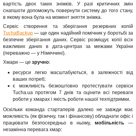
вартість двох таких знімків. У разі критичних змін
снапшоти допоможуть повернути систему до того стану,
в якому вона була на момент зняття знімка.
Сервіс створення та зберігання резервних копій
TuchaBackup
— ще один надійний помічник у боротьбі за
безпечне зберігання даних. Сервіс розміщує копії всіх
важливих даних в дата-центрах за межами України
(переважно — у Німеччині).
Хмари — це
зручно
:
ресурси легко масштабуються, в залежності від
ваших потреб;
є можливість безкоштовно протестувати сервіси
Tucha.ua протягом 7 днів та оцінити всі переваги
роботи у хмарах і якість роботи нашої техпідтримки.
Оскільки команда стартаперів далеко не завжди має
можливість (як фізичну, так і фінансову) обладнати офіс і
працювати безпосередньо в ньому,
мобільність
—
незамінна перевага хмар: