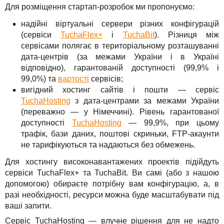
Для розміщення стартап-розробок ми пропонуємо:
надійні віртуальні сервери різних конфігурацій
(сервіси
TuchaFlex+
і
TuchaBit
). Різниця між
сервісами полягає в територіальному розташуванні
дата-центрів (за межами України і в Україні
відповідно), гарантованій доступності (99,9% і
99,0%) та
вартості
сервісів;
вигідний хостинг сайтів і пошти — сервіс
TuchaHosting
з дата-центрами за межами України
(переважно — у Німеччині). Рівень гарантованої
доступності
TuchaHosting
— 99,9%, при цьому
трафік, бази даних, поштові скриньки, FTP-акаунти
не тарифікуються та надаються без обмежень.
Для хостингу високонавантажених проектів підійдуть
сервіси TuchaFlex+ та TuchaBit. Ви самі (або з нашою
допомогою) обираєте потрібну вам конфігурацію, а, в
разі необхідності, ресурси можна буде масштабувати під
ваші запити.
Сервіс TuchaHosting — влучне рішення для не надто