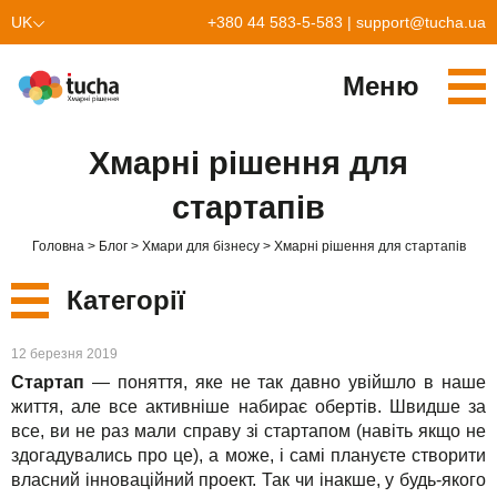
UK
+380 44 583-5-583
|
support@tucha.ua
EN
Меню
Cервіси
Хмарні рішення для
TuchaKube
Рішення
стартапів
TuchaFlex+
Бухгалтерія у хмарі
Партнерство
Головна
Блог
Хмари для бізнесу
Хмарні рішення для стартапів
TuchaBit+
Хмари для e-commerce
Стати партнером
Відгуки
Категорії
TuchaBit
Хостиг сайтів на Laravel
Наші партнери
Блог
Нові
12 березня 2019
TuchaHost
Хостинг CRM
Про нас
Стартап
— поняття, яке не так давно увійшло в наше
Сервіси
життя, але все активніше набирає обертів. Швидше за
TuchaMetal
Хостинг сайтів-конструкторів
Компанія
все, ви не раз мали справу зі стартапом (навіть якщо не
здогадувались про це), а може, і самі плануєте створити
Рішення
TuchaBackup
Віддалений офіс
Кар'єра
власний інноваційний проект. Так чи інакше, у будь-якого