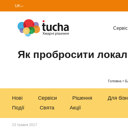
UK
EN
Cервіс
Як пробросити локал
Головна
Б
Нові
Сервіси
Рішення
Для біз
Події
Свята
Акції
23 травня 2017