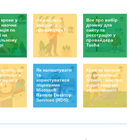
дна наочна інструкція про те, як швидко
тувати RDP-з’єднання на айфоні чи айпаді.
 кроки у
Як вибрати
Все про вибір
: наочна
хмарного
домену для
кція по
провайдера?
сайту та
і на
реєстрацію у
альному
провайдера
рі
Tucha
озуміти, що
Як налаштувати
Крок за кроком
ереносити
та
до оптимізації
лтерію у
користуватися
бізнесу: все про
и?
ліцензіями
аудит хмарної
Microsoft
ефективності
Remote Desktop
Services (RDS):
головне, що
треба знати