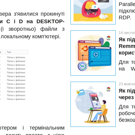
Paral
підкл
вера з'явилися прокинуті
RDP. 
ки C і D на DESKTOP-
хочут
(і зворотньо) файли з
чи буд
14 листо
а локальному комп'ютері.
Як пі
Remmi
корис
Для т
на W
відкр
вибер
23 жовтн
облік
Як пі
підкл
через 
пристр
Для т
робоч
безко
прист
тером і термінальним
досту