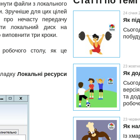
Статті по темі
инути файли з локального
. Зручніше для цих цілей
24 січня 
 про нечасту передачу
Як пі
ути локальний диск на
Сьогод
 виповнити три кроки.
побуд
 робочого столу, як це
23 жовтн
Як до
кладку
Локальні ресурси
Сьогод
версія
та дод
робоч
23 червн
Як на
Із хма