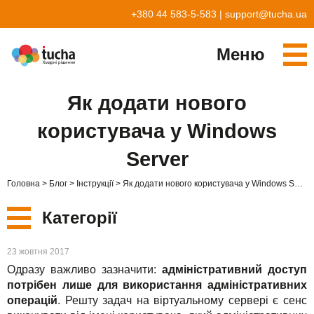
+380 44 583-5-583
|
support@tucha.ua
Меню
Cервіси
Як додати нового
TuchaKube
Рішення
користувача у Windows
TuchaFlex+
Бухгалтерія у хмарі
Партнерство
Server
TuchaBit+
Хмари для e-commerce
Стати партнером
Відгуки
Головна
Блог
Інструкції
Як додати нового користувача у Windows Server
TuchaBit
Хостиг сайтів на Laravel
Наші партнери
Блог
Категорії
TuchaHost
Хостинг CRM
Про нас
Нові
23 жовтня 2017
TuchaMetal
Хостинг сайтів-конструкторів
Компанія
Одразу важливо зазначити:
адміністративний доступ
Сервіси
потрібен лише для використання адміністративних
TuchaBackup
Віддалений офіс
Кар'єра
операцій
. Решту задач на віртуальному сервері є сенс