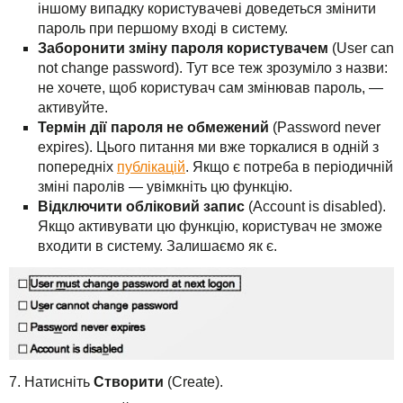
іншому випадку користувачеві доведеться змінити
пароль при першому вході в систему.
Заборонити зміну пароля користувачем
(User can
not change password). Тут все теж зрозуміло з назви:
не хочете, щоб користувач сам змінював пароль, —
активуйте.
Термін дії пароля не обмежений
(Password never
expires). Цього питання ми вже торкалися в одній з
попередніх
публікацій
. Якщо є потреба в періодичній
зміні паролів — увімкніть цю функцію.
Відключити обліковий запис
(Account is disabled).
Якщо активувати цю функцію, користувач не зможе
входити в систему. Залишаємо як є.
7. Натисніть
Створити
(Create).