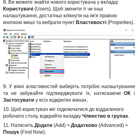
8. Ви можете знайти нового користувача у вкладці
Користувачі
(Users). Щоб змінити ті чи інші
налаштування, достатньо клікнути на ім'я правою
кнопкою миші та вибрати пункт
Властивості
(Properties).
9. У вікні властивостей виберіть потрібні налаштування
та не забувайте підтверджувати їх, натискаючи
ОК
і
Застосувати
у всіх відкритих вікнах.
10. Щоб користувач міг підключатися до віддаленого
робочого столу, відкрийте вкладку
Членство в групах
.
11. Натисніть
Додати
(Add) >
Додатково
(Advanced) >
Пошук
(Find Now).