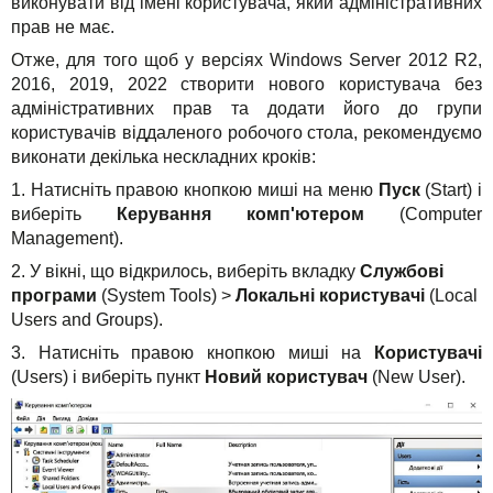
виконувати від імені користувача, який адміністративних
Рішення
TuchaHosting
Реселінг хостингу
Контакти
прав не має.
Для бізнесу
Отже, для того щоб у версіях Windows Server 2012 R2,
TuchaSync
2016, 2019, 2022 створити нового користувача без
Техпідтримка
адміністративних прав та додати його до групи
користувачів віддаленого робочого стола, рекомендуємо
Інструкції
виконати декілька нескладних кроків:
1. Натисніть правою кнопкою миші на меню
Пуск
(Start) і
FAQ
виберіть
Керування комп'ютером
(Computer
Management).
Інтерв'ю
2. У вікні, що відкрилось, виберіть вкладку
Службові
програми
(System Tools) >
Локальні користувачі
(Local
Авторська колонка
Users and Groups).
3. Натисніть правою кнопкою миші на
Користувачі
Події
(Users) і виберіть пункт
Новий користувач
(New User).
Свята
Акції