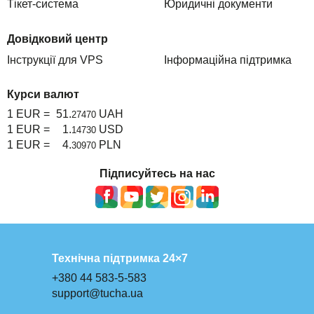
Тікет-система
Юридичні документи
Довідковий центр
Інструкції для VPS
Інформаційна підтримка
Курси валют
1 EUR =
51.
UAH
27470
1 EUR =
1.
USD
14730
1 EUR =
4.
PLN
30970
Підписуйтесь на нас
Технічна підтримка 24×7
+380 44 583-5-583
support@tucha.ua