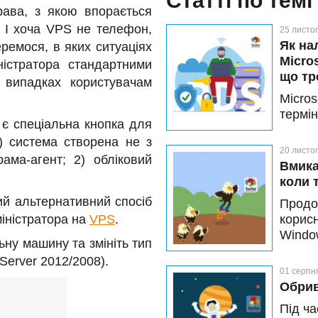
Статті по темі
ава, з якою впорається
. І хоча VPS не телефон,
25 листо
Як на
еремося, в яких ситуаціях
Micro
ністратора стандартними
що тр
 випадках користувачам
Micro
термі
 є спеціальна кнопка для
вимаг
) система створена не з
працю
20 листо
ама-агент; 2) обліковий
Вмика
коли 
ий альтернативний спосіб
Продо
міністратора на
VPS
.
корис
Wind
льну машину та змініть тип
парав
Server 2012/2008).
налаш
01 серпн
собою
Обрив
пригод
Під ч