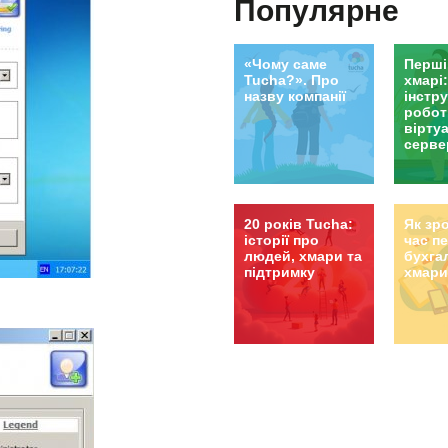
Популярне
покрок
«Чому саме
Перші
Tucha?». Про
хмарі
назву компанії
інстру
робот
вірту
серве
20 років Tucha:
Як зр
історії про
час п
людей, хмари та
бухга
підтримку
хмар