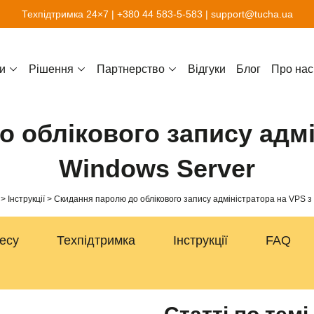
Техпідтримка 24×7 |
+380 44 583-5-583
|
support@tucha.ua
и
Рішення
Партнерство
Відгуки
Блог
Про нас
 облікового запису адмі
Windows Server
Інструкції
Скидання паролю до облікового запису адміністратора на VPS з
несу
Техпідтримка
Інструкції
FAQ