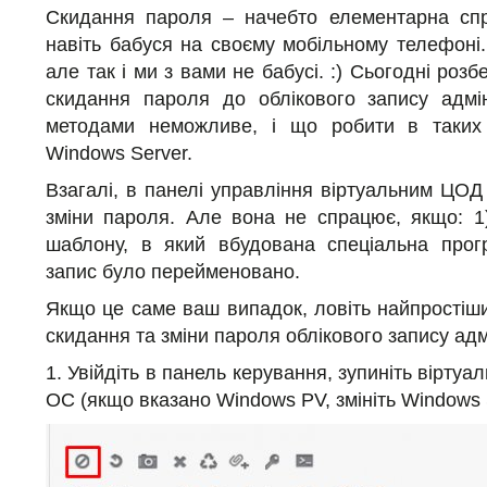
Скидання пароля – начебто елементарна спр
навіть бабуся на своєму мобільному телефоні
але так і ми з вами не бабусі. :) Сьогодні розб
скидання пароля до облікового запису адмі
методами неможливе, і що робити в таких
Windows Server.
Взагалі, в панелі управління віртуальним ЦОД
зміни пароля. Але вона не спрацює, якщо: 1
шаблону, в який вбудована спеціальна прогр
запис було перейменовано.
Якщо це саме ваш випадок, ловіть найпростіш
скидання та зміни пароля облікового запису ад
1. Увійдіть в панель керування, зупиніть віртуа
ОС (якщо вказано Windows PV, змініть Windows 