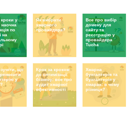
ова інструкція.
 кроки у
Як вибрати
Все про вибір
: наочна
хмарного
домену для
кція по
провайдера?
сайту та
і на
реєстрацію у
альному
провайдера
рі
Tucha
озуміти, що
Крок за кроком
Хмарна
ереносити
до оптимізації
бухгалтерія та
лтерію у
бізнесу: все про
бухгалтерія у
и?
аудит хмарної
хмарах: в чому
ефективності
різниця?