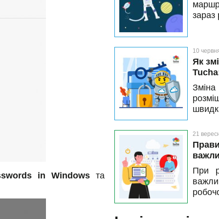
маршру
зараз 
10 червн
Як зм
Tucha
Зміна
розмі
швидк
кнопк
корот
21 верес
заблук
Прави
важли
При р
sswords in Windows
та
важл
робочо
ціліс
самог