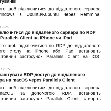
тувачів
ого щоб підключитися до віддаленого сервера
indows з Ubuntu/Kubuntu через Remmina,
ийте RDP-клієнт, вкажіть назву підключення,
іть протокол RDP, введіть логін і пароль від
я 2025
ового запису. Нижче — покрокова інструкція з
дключитися до віддаленого сервера по RDP
ючення до віддаленого робочого столу на
Parallels Client на iPhone чи iPad
ої Ubuntu до Windows Server.
ого щоб підключитися по RDP до віддаленого
ого столу на iPhone або iPad, встановіть
штовний застосунок Parallels Client на iOS-
рій, виберіть тип з’єднання, введіть реквізити
пу до сервера та збережіть зміни. Далі —
ня 2025
дна наочна інструкція про те, як швидко
лаштувати RDP-доступ до віддаленого
тувати RDP-з’єднання на айфоні чи айпаді.
ра на macOS через Parallels Client
ого щоб підключитися до віддаленого сервера
acOS за допомогою RDP, встановіть
штовний застосунок Parallels Client, створіть
ідключення, введіть дані сервера — і миттєво
айте доступ до робочого середовища. Нижче —