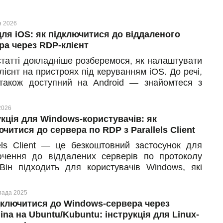
зробити перед виходом з сервера, як коректно
шити сеанс та яких ризиків це допоможе
я 2026
ути надалі.
ля iOS: як підключитися до віддаленого
ра через RDP-клієнт
 статті докладніше розберемося, як налаштувати
ієнт на пристроях під керуванням iOS. До речі,
акож доступний на Android — знайомтеся з
ою інструкцією тут. Та на відміну від Android-
ї, де система блокує створення скриншотів, iOS
2026
ляє знімати екран. Це значно спрощує роботу:
укція для Windows-користувачів: як
жете робити власні нотатки з налаштувань без
ючитися до сервера по RDP з Parallels Client
х обмежень.
lels Client — це безкоштовний застосунок для
ючення до віддалених серверів по протоколу
Він підходить для користувачів Windows, які
ь безпечно працювати у хмарах — з дому, офісу
ь-якої точки світу
пада 2025
дключитися до Windows-сервера через
na на Ubuntu/Kubuntu: інструкція для Linux-