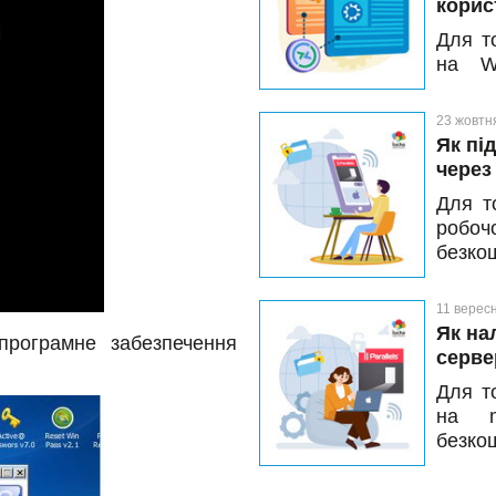
корис
Для т
на W
відкр
вибер
23 жовтн
облік
Як пі
підкл
через 
пристр
Для т
робоч
безко
прист
досту
11 верес
докла
Як на
 програмне забезпечення
налаш
серве
Для т
на m
безко
RDP-п
отрим