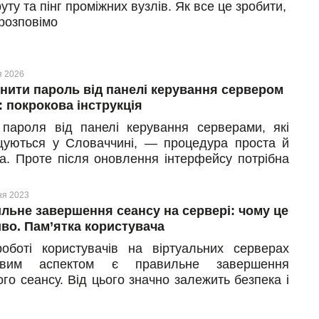
ту та пінг проміжних вузлів. Як все це зробити,
розповімо
я 2026
інити пароль від панелі керування сервером
: покрокова інструкція
 пароля від панелі керування серверами, які
щуються у Словаччині, — процедура проста й
а. Проте після оновлення інтерфейсу потрібна
а може бути не одразу очевидною. Ділимося
кою наочною інструкцією, яка допоможе не
ня 2023
ати серед інших функцій і швидко оновити дані.
льне завершення сеансу на сервері: чому це
во. Пам’ятка користувача
оботі користувачів на віртуальних серверах
ивим аспектом є правильне завершення
го сеансу. Від цього значно залежить безпека і
ність даних, а також продуктивність роботи
о сервера. У статті розглянемо докладніше, що