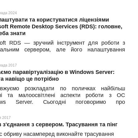
пада 2024
лаштувати та користуватися ліцензіями
soft Remote Desktop Services (RDS): головне,
еба знати
soft RDS — зручний інструмент для роботи з
нальним сервером, але його налаштування
ає уваги до деталей. Давайте розберемося, як
ють служби віддаленого робочого столу.
пада 2017
ємо паравіртуалізацію в Windows Server:
та навіщо це потрібно
вжуємо розкладати по поличках найбільш
ні та малоосвітлені аспекти роботи з ОС
ows Server. Сьогодні поговоримо про
іртуалізацію та розберемося в тонкощах її
тування. Але для початку з'ясуємо, що вона
я 2017
 являє та в яких випадках може стати нам у
 з'єднання з сервером. Трасування та пінг
і
ас обриву насамперед виконайте трасування