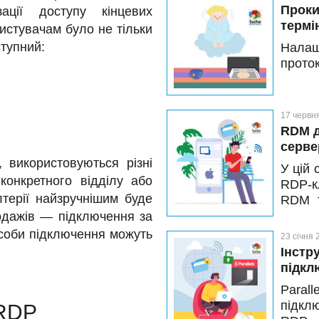
Проки
зації доступу кінцевих
термі
истувачам було не тільки
ступний:
Налаш
прото
17 червн
RDM д
серве
, використовуються різні
У цій
конкретного відділу або
RDP-кл
лтерії найзручнішим буде
RDM т
окрем
родажів — підключення за
версі
особи підключення можуть
23 січня 
дозво
Інстр
ви мо
підкл
жодни
Paral
підкл
 RDP