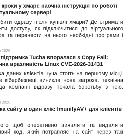
 кроки у хмарі: наочна інструкція по роботі
ртуальному сервері
бити одразу після купівлі хмари? Де отримати
зити доступу, як підключитися до віртуального
ра та перенести на нього необхідні програми і
Ці та інші схожі питання можуть виникнути, якщо
ерше замовили віртуальну машину і тільки
я 2026
єте роботу у хмарі.
хпідтримка Tucha впоралася з Copy Fail:
чна вразливість Linux CVE-2026-31431
а даних клієнтів Туча стоїть на першому місці.
в кібербезпеці виникла нова загроза, технічна
да компанії відразу почала боротьбу з нею.
авно розробники виявили серйозну проблему в
Linux — CVE-2026-31431, яку називають Copy
я 2026
ка сайту в один клік: ImunifyAV+ для клієнтів
ого щоб оперативно виявляти та видаляти
ивий код, який потрапляє на сайт через такі