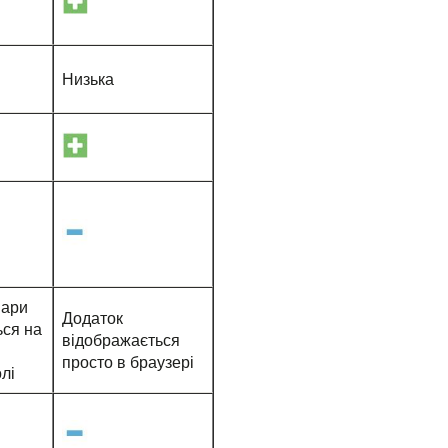
Низька
мари
Додаток
ься на
відображається
просто в браузері
лі