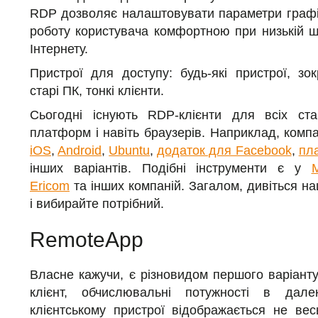
RDP дозволяє налаштовувати параметри графі
роботу користувача комфортною при низькій ш
Інтернету.
Пристрої для доступу: будь-які пристрої, зок
старі ПК, тонкі клієнти.
Сьогодні існують RDP-клієнти для всіх ста
платформ і навіть браузерів. Наприклад, компа
iOS
,
Android
,
Ubuntu
,
додаток для Facebook
,
пл
інших варіантів. Подібні інструменти є у
M
Ericom
та інших компаній. Загалом, дивіться н
і вибирайте потрібний.
RemoteApp
Власне кажучи, є різновидом першого варіант
клієнт, обчислювальні потужності в дале
клієнтському пристрої відображається не вес