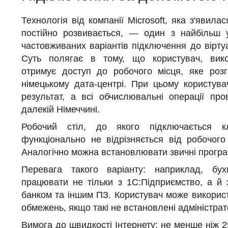
Технологія від компанії Microsoft, яка з'явила
постійно розвивається, — один з найбільш у
частовживаних варіантів підключення до віртуа
Суть полягає в тому, що користувач, вико
отримує доступ до робочого місця, яке роз
німецькому дата-центрі. При цьому користува
результат, а всі обчислювальні операції пр
далекій Німеччині.
Робочий стіл, до якого підключається кл
функціонально не відрізняється від робочого
Аналогічно можна встановлювати звичні програ
Перевага такого варіанту: наприклад, бу
працювати не тільки з 1С:Підприємство, а й з 
банком та іншим ПЗ. Користувач може викорис
обмежень, якщо такі не встановлені адміністрат
Вимога до швидкості Інтернету: не менше ніж 2