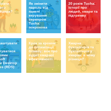
брати
Як змінити
20 років Tucha:
ого
пароль від
історії про
йдера?
панелі
людей, хмари та
керування
підтримку
сервером
Tucha:
покрокова
інструкція
лаштувати
Крок за кроком
Хмарна
до оптимізації
бухгалтерія та
туватися
бізнесу: все про
бухгалтерія у
зіями
аудит хмарної
хмарах: в чому
oft
ефективності
різниця?
e Desktop
es (RDS):
не, що
 знати