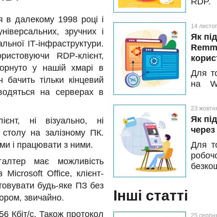
RDP. 
хочут
ся в далекому 1998 році і
чи буд
14 листо
ніверсальних, зручних і
Як пі
льної ІТ-інфраструктури.
Remmi
ристовуючи RDP-клієнт,
корис
горнуто у нашій хмарі в
Для т
ч бачить тільки кінцевий
на W
оводяться на серверах в
відкр
вибер
23 жовтн
облік
Як пі
ієнт, ні візуально, ні
підкл
через 
 столу на залізному ПК.
пристр
ми і працювати з ними.
Для т
робоч
хгалтер має можливість
безко
Microsoft Office, клієнт-
прист
товувати будь-яке ПЗ без
досту
Інші статті
ором, звичайно.
докла
налаш
56 Кбіт/с. Також протокол
25 серпн