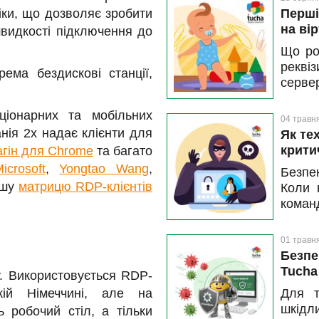
ки, що дозволяє зробити
Перші
на ві
видкості підключення до
Що ро
рекві
рема бездискові станції,
серве
дані? 
ви вп
ціонарних та мобільних
04 травн
почина
нія 2x надає клієнти для
Як те
крити
агін для Chrome
та багато
icrosoft
,
Yongtao Wang
,
Безпек
ашу
матрицю RDP-клієнтів
Коли 
коман
Нещод
ядрі 
01 травн
Fail.
Безпе
Tucha
у. Використовується RDP-
кій Німеччині, але на
Для т
шкідл
ь робочий стіл, а тільки