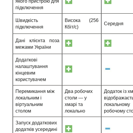
якого пристрою для
підключення
Швидкість
Висока (256
Середня
підключення
Кбіт/с)
Дані клієнта поза
межами України
Додаткові
налаштування
кінцевим
користувачем
Перемикання між
Два робочих
Додаток із х
локальним і
столи — у
відображаєт
віртуальним
хмарі та
локальному
столом
локально
робочому сто
Запуск додаткових
додатків усередині