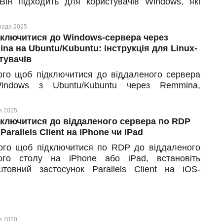
Він підходить для користувачів Windows, які
ь безпечно працювати у хмарах — з дому, офісу
ь-якої точки світу
пада 2025
дключитися до Windows-сервера через
na на Ubuntu/Kubuntu: інструкція для Linux-
тувачів
ого щоб підключитися до віддаленого сервера
indows з Ubuntu/Kubuntu через Remmina,
ийте RDP-клієнт, вкажіть назву підключення,
іть протокол RDP, введіть логін і пароль від
я 2025
ового запису. Нижче — покрокова інструкція з
дключитися до віддаленого сервера по RDP
ючення до віддаленого робочого столу на
Parallels Client на iPhone чи iPad
ої Ubuntu до Windows Server.
ого щоб підключитися по RDP до віддаленого
ого столу на iPhone або iPad, встановіть
штовний застосунок Parallels Client на iOS-
рій, виберіть тип з’єднання, введіть реквізити
пу до сервера та збережіть зміни. Далі —
дна наочна інструкція про те, як швидко
тувати RDP-з’єднання на айфоні чи айпаді.
я 2020