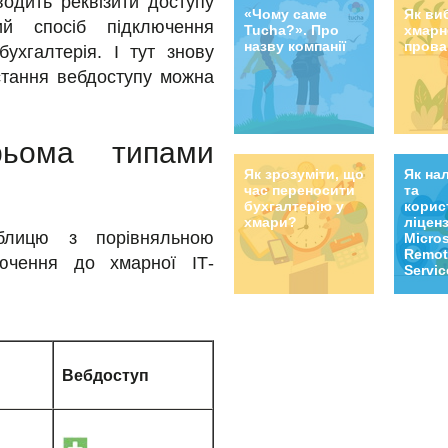
водить реквізити доступу
«Чому саме
Як ви
ий спосіб підключення
Tucha?». Про
хмарн
назву компанії
прова
ухгалтерія. І тут знову
истання вебдоступу можна
рьома типами
Як зрозуміти, що
Як на
час переносити
та
бухгалтерію у
корис
хмари?
ліцен
блицю з порівняльною
Micros
Remot
лючення до хмарної ІТ-
Servic
голов
треба
Вебдоступ