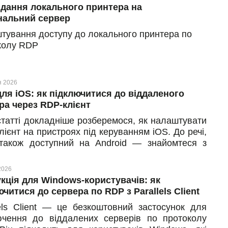
дання локального принтера на
нальний сервер
тування доступу до локального принтера по
колу RDP
я 2026
ля iOS: як підключитися до віддаленого
ра через RDP-клієнт
 статті докладніше розберемося, як налаштувати
ієнт на пристроях під керуванням iOS. До речі,
акож доступний на Android — знайомтеся з
ою інструкцією тут. Та на відміну від Android-
ї, де система блокує створення скриншотів, iOS
2026
ляє знімати екран. Це значно спрощує роботу:
укція для Windows-користувачів: як
жете робити власні нотатки з налаштувань без
ючитися до сервера по RDP з Parallels Client
х обмежень.
lels Client — це безкоштовний застосунок для
ючення до віддалених серверів по протоколу