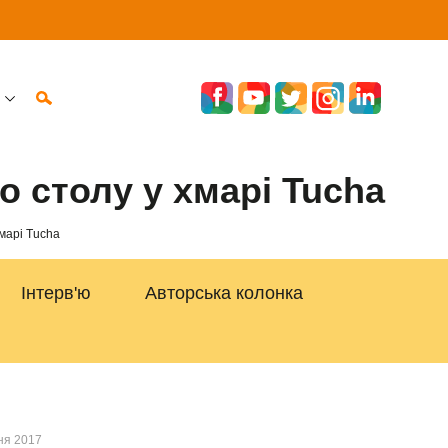
 столу у хмарі Tucha
марі Tucha
Інтерв'ю
Авторська колонка
ня 2017