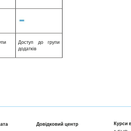
упи
Доступ до групи
додатків
Курси 
лата
Довідковий центр