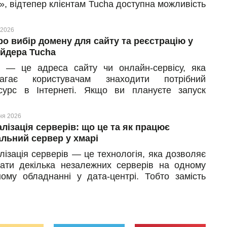
», відтепер клієнтам Tucha доступна можливість
чити ліцензію ImunifyAV+.
 2026
ро вибір домену для сайту та реєстрацію у
йдера Tucha
 — це адреса сайту чи онлайн-сервісу, яка
магає користувачам знаходити потрібний
сурс в Інтернеті. Якщо ви плануєте запуск
ого вебпроєкту, важливо правильно пройти всі
: вибір домена та реєстрацію у провайдера,
ня 2026
тування DNS і підключення сервісів. Далі
алізація серверів: що це та як працює
емося з кожним із цих кроків послідовно.
альний сервер у хмарі
лізація серверів — це технологія, яка дозволяє
кати декілька незалежних серверів на одному
ному обладнанні у дата-центрі. Тобто замість
щоб купувати окрему машину під кожну задачу
роєкт, компанія орендує віртуальний сервер у
потрібної конфігурації, з юридичними гарантіями
остим масштабуванням ресурсів.