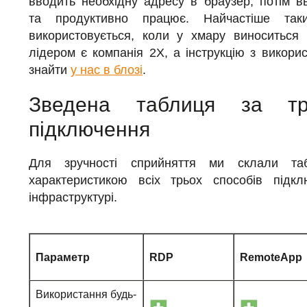
вводить необхідну адресу в браузер, потім в
та продуктивно працює. Найчастіше так
використовується, коли у хмару виноситься б
лідером є компанія 2X, а інструкцію з викор
знайти
у нас в блозі
.
Зведена таблиця за т
підключення
Для зручності сприйняття ми склали та
характеристикою всіх трьох способів підк
інфраструктурі.
Параметр
RDP
RemoteApp
Використання будь-