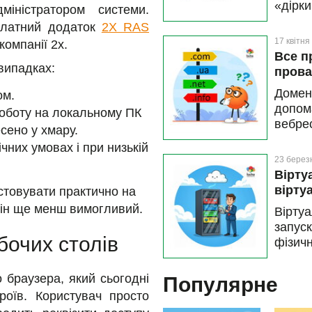
«дірки
іністратором системи.
підклю
платний додаток
2X RAS
17 квітня
компанії 2x.
Все п
випадках:
прова
Домен
ом.
допо
роботу на локальному ПК
вебре
сено у хмару.
власн
чних умовах і при низькій
етапи
23 берез
налаш
Вірту
розбер
вірту
стовувати практично на
 він ще менш вимогливий.
Віртуа
запус
бочих столів
фізич
того 
або п
о браузера, який сьогодні
Популярне
хмарі 
роїв. Користувач просто
та пр