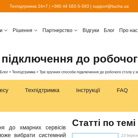
Техпідтримка 24×7 |
+380 44 583-5-583
|
support@tucha.ua
и
Рішення
Партнерство
Відгуки
Блог
Про нас
 підключення до робочого
Блог
Техпідтримка
Три зручних способи підключення до робочого столу у х
несу
Техпідтримка
Інструкції
FAQ
Статті по темі
ня до хмарних сервісів
 може вибрати системний
23 берез