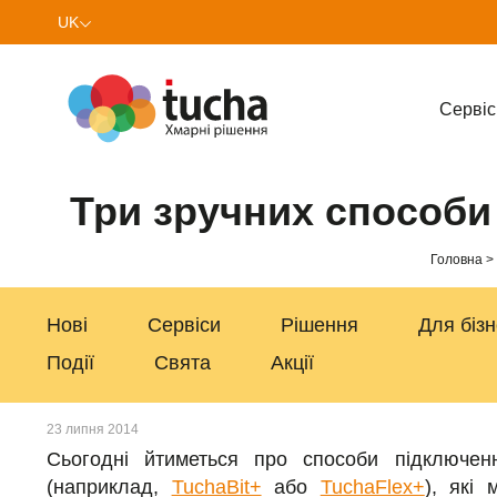
UK
EN
Cервіс
Три зручних способи
Головна
Нові
Сервіси
Рішення
Для біз
Події
Свята
Акції
23 липня 2014
Сьогодні йтиметься про способи підключен
(наприклад,
TuchaBit+
або
TuchaFlex+
), які