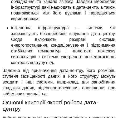
обладнання та канали зв'язку. Завдяки мережевій
інфраструктурі дані надходять в дата-центр, а також
поширюються між його вузлами і передаються
користувачам;
інженерна інфраструктура — системи, які
забезпечують безперебійне існування дата-центру.
Сюди включають резервні системи
енергопостачання, кондиціонування і підтримання
стабільних температур і вологості, пожежну
сигналізацію і системи екстреного пожежогасіння,
контроль доступу і т.д.
Залежно від призначення дата-центру, його розмірів,
ступеня захищеності даних, в його структуру можуть
входити і інші системи, наприклад, для запобігання
крадіжки даних, відеоспостереження, оповіщення про
сейсмічних явища і т.д.
Основні критерії якості роботи дата-
центру
Роботу конкретного дата-центру прийнято оцінювати за