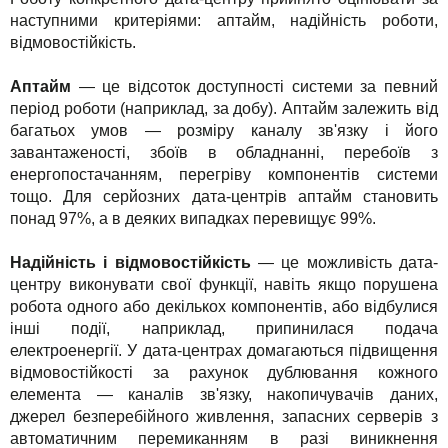
наступними критеріями: аптайм, надійність роботи,
відмовостійкість.
Аптайм
— це відсоток доступності системи за певний
період роботи (наприклад, за добу). Аптайм залежить від
багатьох умов — розміру каналу зв'язку і його
завантаженості, збоїв в обладнанні, перебоїв з
енергопостачанням, перегріву компонентів системи
тощо. Для серйозних дата-центрів аптайм становить
понад 97%, а в деяких випадках перевищує 99%.
Надійність і відмовостійкість
— це можливість дата-
центру виконувати свої функції, навіть якщо порушена
робота одного або декількох компонентів, або відбулися
інші події, наприклад, припинилася подача
електроенергії. У дата-центрах домагаються підвищення
відмовостійкості за рахунок дублювання кожного
елемента — каналів зв'язку, накопичувачів даних,
джерел безперебійного живлення, запасних серверів з
автоматичним перемиканням в разі виникнення