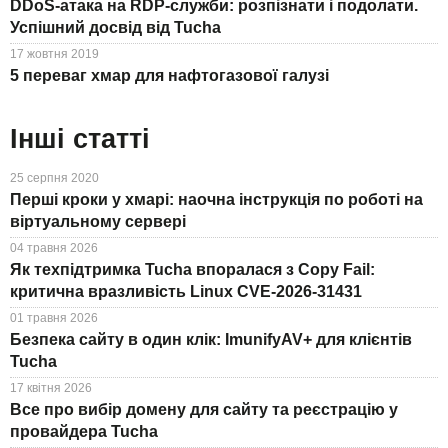
DDoS-атака на RDP-служби: розпізнати і подолати.
Успішний досвід від Tucha
17 жовтня 2019
5 переваг хмар для нафтогазової галузі
Інші статті
25 серпня 2020
Перші кроки у хмарі: наочна інструкція по роботі на
віртуальному сервері
04 травня 2026
Як техпідтримка Tucha впоралася з Copy Fail:
критична вразливість Linux CVE-2026-31431
01 травня 2026
Безпека сайту в один клік: ImunifyAV+ для клієнтів
Tucha
17 квітня 2026
Все про вибір домену для сайту та реєстрацію у
провайдера Tucha