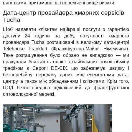
винятками, притаманні всі перелічені вище ризики.
Дата-центр провайдера хмарних сервісів
Tucha
Щоб надавати клієнтам найкращі послуги з гарантією
доступу 24 години на добу, потужності хмарного
провайдера Tucha розташовані в великому дата-центрі
Telehouse Frankfurt (Франкфурт-на-Майні, Німеччина).
Таке розташування було обрано не випадково — ми
врахували близькість однієї з найбільших точок обміну
трафіком в Європі DE-CIX, що забезпечує швидку і
безперебійну передачу даних між елементами дата-
центру, а також між обладнанням і клієнтами. Крім того,
ЦОД безпосередньо підключений до франкфуртської
оптоволоконної мережі.