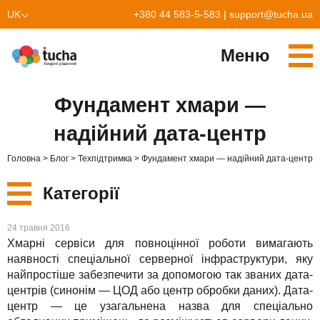
UK
+380 44 583-5-583
|
support@tucha.ua
EN
Меню
Cервіси
Фундамент хмари —
TuchaKube
Рішення
надійний дата-центр
TuchaFlex+
Бухгалтерія у хмарі
Партнерство
Головна
Блог
Техпідтримка
Фундамент хмари — надійний дата-центр
TuchaBit+
Хмари для e-commerce
Стати партнером
Відгуки
Категорії
TuchaBit
Хостиг сайтів на Laravel
Наші партнери
Блог
Нові
24 травня 2016
TuchaHost
Хостинг CRM
Про нас
Хмарні сервіси для повноцінної роботи вимагають
наявності спеціальної серверної інфраструктури, яку
Сервіси
TuchaMetal
Хостинг сайтів-конструкторів
Компанія
найпростіше забезпечити за допомогою так званих дата-
центрів (синонім — ЦОД або центр обробки даних). Дата-
Рішення
TuchaBackup
Віддалений офіс
Кар'єра
центр — це узагальнена назва для спеціально