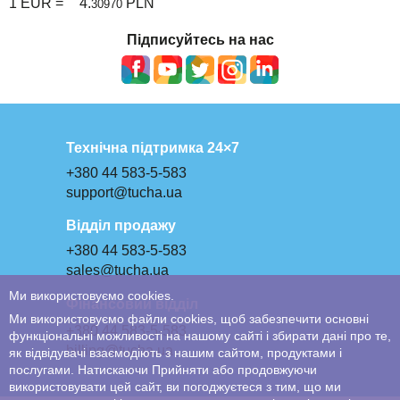
1 EUR =
4.
PLN
30970
Підписуйтесь на нас
Технічна підтримка 24×7
+380 44 583-5-583
support@tucha.ua
Відділ продажу
+380 44 583-5-583
sales@tucha.ua
Ми використовуємо cookies.
Фінансовий відділ
Ми використовуємо файли cookies, щоб забезпечити основні
+380 44 583-5-583
функціональні можливості на нашому сайті і збирати дані про те,
billing@tucha.ua
як відвідувачі взаємодіють з нашим сайтом, продуктами і
послугами. Натискаючи Прийняти або продовжуючи
використовувати цей сайт, ви погоджуєтеся з тим, що ми