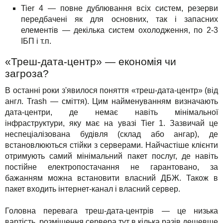
Tier 4 — повне дублювання всіх систем, резерви
передбачені як для основних, так і запасних
елементів — декілька систем охолодження, по 2-3
ІБП і т.п.
«Треш-дата-центр» — економія чи
загроза?
В останні роки з'явилося поняття «треш-дата-центр» (від
англ. Trash — сміття). Цим найменуванням визначають
дата-центри, де немає навіть мінімальної
інфраструктури, яку має на увазі Tier 1. Зазвичай це
неспеціалізована будівля (склад або ангар), де
встановлюються стійки з серверами. Найчастіше клієнти
отримують самий мінімальний пакет послуг, де навіть
постійне електропостачання не гарантовано, за
бажанням можна встановити власний ДБЖ. Також в
пакет входить інтернет-канал і власний сервер.
Головна перевага треш-дата-центрів — це низька
вартість, розміщення сервера тут в кілька разів дешевше