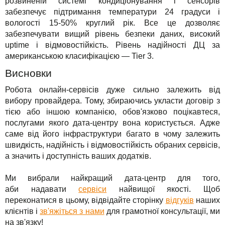
розвиненій системі кондиціонування і сенсорів
забезпечує підтримання температури 24 градуси і
вологості 15-50% круглий рік. Все це дозволяє
забезпечувати вищий рівень безпеки даних, високий
uptime і відмовостійкість. Рівень надійності ДЦ за
американською класифікацією — Tier 3.
Висновки
Робота онлайн-сервісів дуже сильно залежить від
вибору провайдера. Тому, збираючись укласти договір з
тією або іншою компанією, обов'язково поцікавтеся,
послугами якого дата-центру вона користується. Адже
саме від його інфраструктури багато в чому залежить
швидкість, надійність і відмовостійкість обраних сервісів,
а значить і доступність ваших додатків.
Ми вибрали найкращий дата-центр для того,
аби надавати
сервіси
найвищої якості. Щоб
переконатися в цьому, відвідайте сторінку
відгуків
наших
клієнтів і
зв'яжіться з нами
для грамотної консультації, ми
на зв'язку!