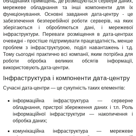
обладнаних приміщень, де розміщуються сервери даних,
Для бізнесу
TuchaHosting
Реселінг хостингу
Контакти
мережеве обладнання та інші компоненти для їх
функціонування. Основні завдання дата-центру - це
Техпідтримка
TuchaSync
забезпечення безперебійної роботи серверів, на яких
зберігаються і обробляються дані, і мережевої
Інструкції
інфраструктури. Переваги розміщення в дата-центрах
очевидні - простіше підтримувати працездатність, менше
FAQ
проблем з інфраструктурою, поділ навантажень і т.д.
Тому сьогодні практично всі компанії, яким потрібна для
Інтерв'ю
роботи обробка великих обсягів інформації,
використовують дата-центри.
Авторська колонка
Інфраструктура і компоненти дата-центру
Події
Сучасні дата-центри — це сукупність таких елементів:
інформаційна інфраструктура — серверне
Свята
обладнання, пристрої збереження даних і т.п. Роль
інформаційної інфраструктури — накопичення і
Акції
обробка даних;
комунікаційна інфраструктура — мережеве