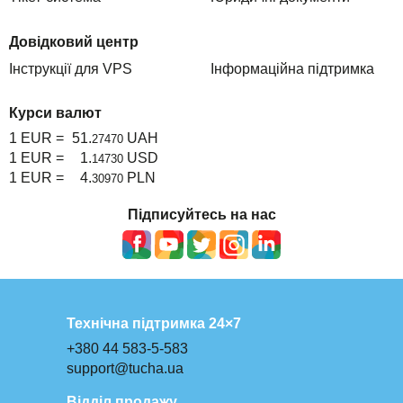
Довідковий центр
Інструкції для VPS
Інформаційна підтримка
Курси валют
1 EUR =
51.
UAH
27470
1 EUR =
1.
USD
14730
1 EUR =
4.
PLN
30970
Підписуйтесь на нас
Технічна підтримка 24×7
+380 44 583-5-583
support@tucha.ua
Відділ продажу