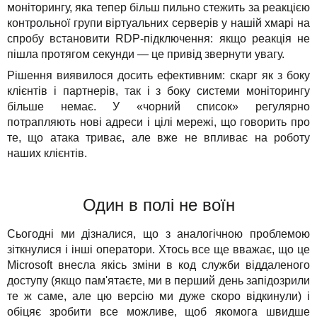
моніторингу, яка тепер більш пильно стежить за реакцією
контрольної групи віртуальних серверів у нашій хмарі на
спробу встановити RDP-підключення: якщо реакція не
пішла протягом секунди — це привід звернути увагу.
Рішення виявилося досить ефективним: скарг як з боку
клієнтів і партнерів, так і з боку системи моніторингу
більше немає. У «чорний список» регулярно
потрапляють нові адреси і цілі мережі, що говорить про
те, що атака триває, але вже не впливає на роботу
наших клієнтів.
Один в полі не воїн
Сьогодні ми дізналися, що з аналогічною проблемою
зіткнулися і інші оператори. Хтось все ще вважає, що це
Microsoft внесла якісь зміни в код служби віддаленого
доступу (якщо пам'ятаєте, ми в перший день запідозрили
те ж саме, але цю версію ми дуже скоро відкинули) і
обіцяє зробити все можливе, щоб якомога швидше