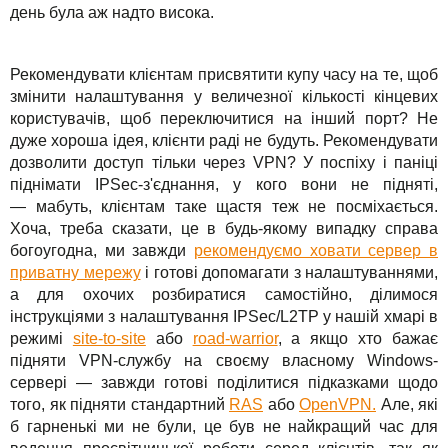
день була аж надто висока.
Рекомендувати клієнтам присвятити купу часу на те, щоб
змінити налаштування у величезної кількості кінцевих
користувачів, щоб переключитися на інший порт? Не
дуже хороша ідея, клієнти раді не будуть. Рекомендувати
дозволити доступ тільки через VPN? У поспіху і паніці
піднімати IPSec-з'єднання, у кого вони не підняті,
— мабуть, клієнтам таке щастя теж не посміхається.
Хоча, треба сказати, це в будь-якому випадку справа
богоугодна, ми завжди
рекомендуємо ховати сервер в
приватну мережу
і готові допомагати з налаштуваннями,
а для охочих розбиратися самостійно, ділимося
інструкціями з налаштування IPSec/L2TP у нашій хмарі в
режимі
site-to-site
або
road-warrior
, а якщо хто бажає
підняти VPN-службу на своєму власному Windows-
сервері — завжди готові поділитися підказками щодо
того, як підняти стандартний
RAS
або
OpenVPN.
Але, які
б гарненькі ми не були, це був не найкращий час для