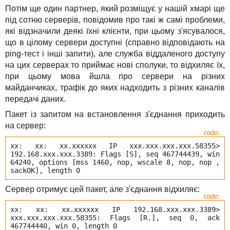
Потім ще один партнер, який розміщує у нашій хмарі ще
під сотню серверів, повідомив про такі ж самі проблеми,
які відзначили деякі їхні клієнти, при цьому з'ясувалося,
що в цілому сервери доступні (справно відповідають на
ping-тест і інші запити), але служба віддаленого доступу
на цих серверах то приймає нові сполуки, то відхиляє їх,
при цьому мова йшла про сервери на різних
майданчиках, трафік до яких надходить з різних каналів
передачі даних.
Пакет із запитом на встановлення з'єднання приходить
на сервер:
xx: xx: xx.xxxxxx IP xxx.xxx.xxx.xxx.58355>
192.168.xxx.xxx.3389: Flags [S], seq 467744439, win
64240, options [mss 1460, nop, wscale 8, nop, nop ,
sackOK], length 0
Сервер отримує цей пакет, але з'єднання відхиляє:
xx: xx: xx.xxxxxx IP 192.168.xxx.xxx.3389>
xxx.xxx.xxx.xxx.58355: Flags [R.], seq 0, ack
467744440, win 0, length 0