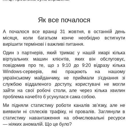
Рішення
TuchaHosting
Реселінг хостингу
Контакти
Для бізнесу
TuchaSync
Як все почалося
Техпідтримка
А почалося все вранці 31 жовтня, в останній день
місяця, коли багатьом конче необхідно встигнути
Інструкції
вирішити термінові і важливі питання.
Один з партнерів, який тримає у нашій хмарі кілька
FAQ
віртуальних машин клієнтів, яких він обслуговує,
повідомив про те, що з 9:10 до 9:20 відразу кілька
Інтерв'ю
Windows-серверів, які працюють на нашому
українському майданчику, не приймали з'єднання зі
Авторська колонка
службою віддаленого доступу, користувачі не могли
зайти на свої робочі столи, але через кілька хвилин
Події
проблема начебто б усунулася сама собою.
Ми підняли статистику роботи каналів зв'язку, але не
Свята
виявили ні сплесків трафіку, ні провалів. Заглянули в
статистику навантаження на обчислювальні ресурси
Акції
— ніяких аномалій. Що це було?