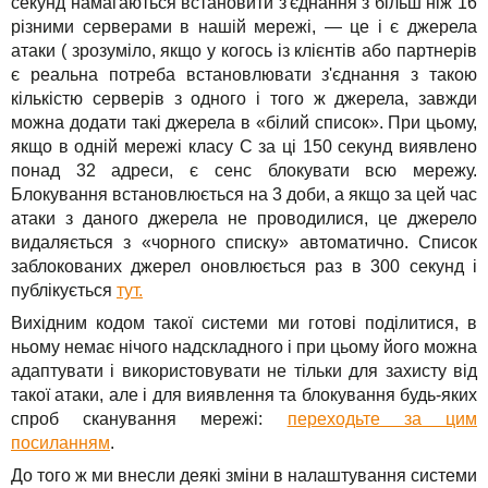
секунд намагаються встановити з'єднання з більш ніж 16
різними серверами в нашій мережі, — це і є джерела
атаки ( зрозуміло, якщо у когось із клієнтів або партнерів
є реальна потреба встановлювати з'єднання з такою
кількістю серверів з одного і того ж джерела, завжди
можна додати такі джерела в «білий список». При цьому,
якщо в одній мережі класу C за ці 150 секунд виявлено
понад 32 адреси, є сенс блокувати всю мережу.
Блокування встановлюється на 3 доби, а якщо за цей час
атаки з даного джерела не проводилися, це джерело
видаляється з «чорного списку» автоматично. Список
заблокованих джерел оновлюється раз в 300 секунд і
публікується
тут.
Вихідним кодом такої системи ми готові поділитися, в
ньому немає нічого надскладного і при цьому його можна
адаптувати і використовувати не тільки для захисту від
такої атаки, але і для виявлення та блокування будь-яких
спроб сканування мережі:
переходьте за цим
посиланням
.
До того ж ми внесли деякі зміни в налаштування системи