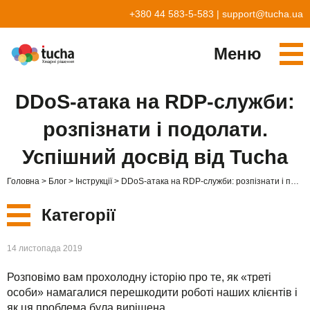
+380 44 583-5-583
|
support@tucha.ua
Меню
Cервіси
DDoS-атака на RDP-служби:
TuchaKube
Рішення
розпізнати і подолати.
TuchaFlex+
Бухгалтерія у хмарі
Партнерство
Успішний досвід від Tucha
TuchaBit+
Хмари для e-commerce
Стати партнером
Відгуки
Головна
Блог
Інструкції
DDoS-атака на RDP-служби: розпізнати і подолати. Успішний досвід від Tucha
TuchaBit
Хостиг сайтів на Laravel
Наші партнери
Блог
Категорії
TuchaHost
Хостинг CRM
Про нас
Нові
14 листопада 2019
TuchaMetal
Хостинг сайтів-конструкторів
Компанія
Розповімо вам прохолодну історію про те, як «треті
Сервіси
TuchaBackup
Віддалений офіс
Кар'єра
особи» намагалися перешкодити роботі наших клієнтів і
як ця проблема була вирішена.