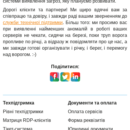
системи виявлення загроз, яку плануємо розвивати.
Дорогі клієнти та партнери! Ми щиро вдячні вам за
співпрацю та довіру, і завжди раді вашим зверненням до
служби технічної підтримки
. Більш того: ми просимо вас
при виявленні найменших аномалій в роботі ваших
серверів не чекати, сидячи на березі, поки труп ворога
пропливе по річці, а відразу ж повідомляти про це нас, а
ми завжди готові організувати і річку, і берег, і перемогу
над ворогом. :-)
Поділитися:
Техпідтримка
Документи та оплата
Рівні техпідтримки
Оплата сервісів
Матриця RDP-клієнтів
Форма реквізитів
Тікет-система
Юридичні документи