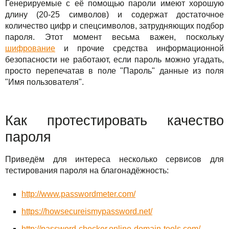
Генерируемые с её помощью пароли имеют хорошую
Для бізнесу
TuchaHosting
Реселінг хостингу
Контакти
длину (20-25 символов) и содержат достаточное
количество цифр и спецсимволов, затрудняющих подбор
Техпідтримка
TuchaSync
пароля. Этот момент весьма важен, поскольку
шифрование
и прочие средства информационной
Інструкції
безопасности не работают, если пароль можно угадать,
просто перепечатав в поле "Пароль" данные из поля
FAQ
"Имя пользователя".
Інтерв'ю
Как протестировать качество
Авторська колонка
пароля
Події
Приведём для интереса несколько сервисов для
Свята
тестирования пароля на благонадёжность:
Акції
http://www.passwordmeter.com/
https://howsecureismypassword.net/
http://password-checker.online-domain-tools.com/