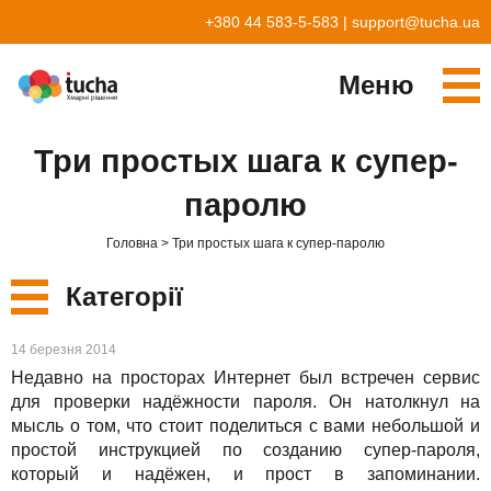
+380 44 583-5-583
|
support@tucha.ua
Меню
Cервіси
Три простых шага к супер-
TuchaKube
Рішення
паролю
TuchaFlex+
Бухгалтерія у хмарі
Партнерство
Головна
Три простых шага к супер-паролю
TuchaBit+
Хмари для e-commerce
Стати партнером
Відгуки
Категорії
TuchaBit
Хостиг сайтів на Laravel
Наші партнери
Блог
Нові
14 березня 2014
TuchaHost
Хостинг CRM
Про нас
Недавно на просторах Интернет был встречен сервис
Сервіси
для проверки надёжности пароля. Он натолкнул на
TuchaMetal
Хостинг сайтів-конструкторів
Компанія
мысль о том, что стоит поделиться с вами небольшой и
простой инструкцией по созданию супер-пароля,
Рішення
TuchaBackup
Віддалений офіс
Кар'єра
который и надёжен, и прост в запоминании.