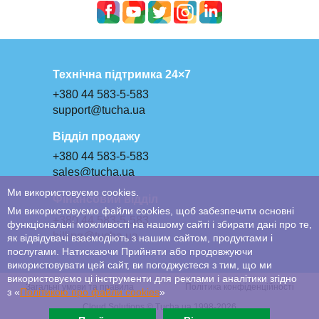
Технічна підтримка 24×7
+380 44 583-5-583
support@tucha.ua
Відділ продажу
+380 44 583-5-583
sales@tucha.ua
Ми використовуємо cookies.
Фінансовий відділ
Ми використовуємо файли cookies, щоб забезпечити основні
+380 44 583-5-583
функціональні можливості на нашому сайті і збирати дані про те,
billing@tucha.ua
як відвідувачі взаємодіють з нашим сайтом, продуктами і
послугами. Натискаючи Прийняти або продовжуючи
використовувати цей сайт, ви погоджуєтеся з тим, що ми
використовуємо ці інструменти для реклами і аналітики згідно
Загальні умови та правила
Політика конфіденційності
з «
Політикою про файли сookies
»
Cloud Solutions © Tucha.ua 1998-2026