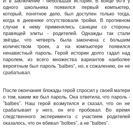
И в заключение - небольшая история. В конце 90-х у
одного школьника появился первый компьютер,
который, понятное дело, был доступен только тогда,
когда в дневнике отсутствовали тройки. В противном
случае к нему применялись санкции со стороны
правящей элиты - родителей. Однажды так стали
звёзды, что четверть была закончена с большим
количеством троек, а на компьютере появился
ненавистный пароль. Герой истории долго гадал над
паролем, из всего множества вариантов наиболее
вероятным был пароль "balbes", но, к сожалению, он не
срабатывал.
После окончания блокады герой спросил у своей матери
о том, каким же был пароль. Она ответила, что пароль -
"balbes". Наш герой возмутился и сказал, что он не
срабатывает у него, он его пробовал. Во время
следственного эксперимента с участием родителей
оказалось, что он вбивал "bolbes", а не "balbes".