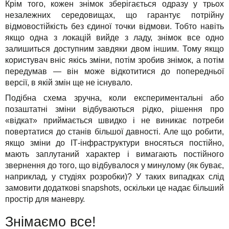
Крім того, кожен знімок зберігається одразу у трьох
незалежних середовищах, що гарантує потрійну
відмовостійкість без єдиної точки відмови. Тобто навіть
якщо одна з локацій вийде з ладу, знімок все одно
залишиться доступним завдяки двом іншим. Тому якщо
користувач вніс якісь зміни, потім зробив знімок, а потім
передумав — він може відкотитися до попередньої
версії, в якій змін ще не існувало.
Подібна схема зручна, коли експериментальні або
позаштатні зміни відбуваються рідко, рішення про
«відкат» приймається швидко і не виникає потреби
повертатися до станів більшої давності. Але що робити,
якщо зміни до ІТ-інфраструктури вносяться постійно,
мають заплутаний характер і вимагають постійного
звернення до того, що відбувалося у минулому (як буває,
наприклад, у студіях розробки)? У таких випадках слід
замовити додаткові snapshots, оскільки це надає більший
простір для маневру.
Знімаємо все!