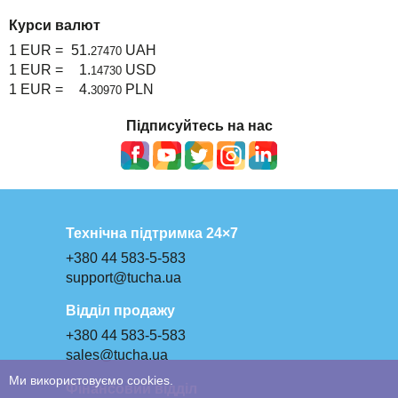
Курси валют
1 EUR =
51.
UAH
27470
1 EUR =
1.
USD
14730
1 EUR =
4.
PLN
30970
Підписуйтесь на нас
Технічна підтримка 24×7
+380 44 583-5-583
support@tucha.ua
Відділ продажу
+380 44 583-5-583
sales@tucha.ua
Ми використовуємо cookies.
Фінансовий відділ