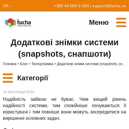
UK
+380 44 583-5-583
|
support@tucha.ua
EN
Меню
Cервіси
Додаткові знімки системи
TuchaKube
Рішення
(snapshots, снапшоти)
TuchaFlex+
Бухгалтерія у хмарі
Партнерство
Головна
Блог
Техпідтримка
Додаткові знімки системи (snapshots, снапшоти)
TuchaBit+
Хмари для e-commerce
Стати партнером
Відгуки
Категорії
TuchaBit
Хостиг сайтів на Laravel
Наші партнери
Блог
Нові
14 листопада 2014
TuchaHost
Хостинг CRM
Про нас
Надійність зайвою не буває. Чим вищий рівень
Сервіси
надійності системи, тим спокійніше почуваються її
TuchaMetal
Хостинг сайтів-конструкторів
Компанія
користувачі і тим повніше вони можуть зосередитися на
вирішенні основних задач.
Рішення
TuchaBackup
Віддалений офіс
Кар'єра