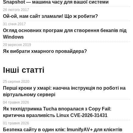
Snapshot — машина часу для вашої системи
26 лютого 2017
Ой-ой, нам сайт зламали! Що ж робити?
31 січня 2017
Огляд основних програм для створення бекапів під
Windows
20 вересня 2019
Як вибрати хмарного провайдера?
Інші статті
25 серпня 2020
Перші кроки у хмарі: наочна інструкція по роботі на
віртуальному сервері
04 травня 2026
Як техпідтримка Tucha впоралася з Copy Fail:
критична вразливість Linux CVE-2026-31431
01 травня 2026
Безпека сайту в один клік: ImunifyAV+ для клієнтів