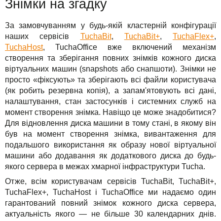
Знімки на згадку
Для бізнесу
TuchaHosting
Реселінг хостингу
Контакти
За замовчуванням у будь-якій кластерній конфігурації
Техпідтримка
TuchaSync
наших сервісів
TuchaBit
,
TuchaBit+
,
TuchaFlex+
,
TuchaHost
, TuchaOffice вже включений механізм
Інструкції
створення та зберігання повних знімків кожного диска
віртуальних машин (snapshots або снапшоти). Знімки не
FAQ
просто «фіксують» та зберігають всі файли користувача
(як робить резервна копія), а запам'ятовують всі дані,
Інтерв'ю
налаштування, стан застосунків і системних служб на
момент створення знімка. Навіщо це може знадобитися?
Авторська колонка
Для відновлення диска машини в тому стані, в якому він
був на момент створення знімка, вивантаження для
Події
подальшого використання як образу нової віртуальної
машини або додавання як додаткового диска до будь-
Свята
якого сервера в межах хмарної інфраструктури Tucha.
Отже, всім користувачам сервісів TuchaBit, TuchaBit+,
Акції
TuchaFlex+, TuchaHost і TuchaOffice ми надаємо один
гарантований повний знімок кожного диска сервера,
актуальність якого — не більше 30 календарних днів.