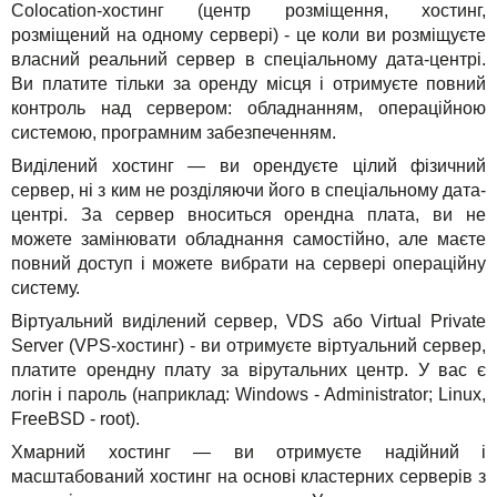
Colocation-хостинг (центр розміщення, хостинг,
розміщений на одному сервері) - це коли ви розміщуєте
власний реальний сервер в спеціальному дата-центрі.
Ви платите тільки за оренду місця і отримуєте повний
контроль над сервером: обладнанням, операційною
системою, програмним забезпеченням.
Виділений хостинг — ви орендуєте цілий фізичний
сервер, ні з ким не розділяючи його в спеціальному дата-
центрі. За сервер вноситься орендна плата, ви не
можете замінювати обладнання самостійно, але маєте
повний доступ і можете вибрати на сервері операційну
систему.
Віртуальний виділений сервер, VDS або Virtual Private
Server (VPS-хостинг) - ви отримуєте віртуальний сервер,
платите орендну плату за вірутальних центр. У вас є
логін і пароль (наприклад: Windows - Administrator; Linux,
FreeBSD - root).
Хмарний хостинг — ви отримуєте надійний і
масштабований хостинг на основі кластерних серверів з