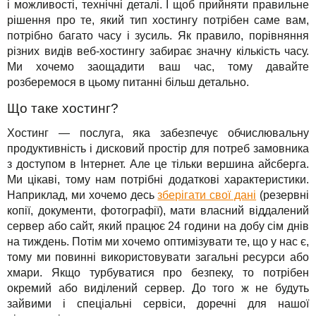
і можливості, технічні деталі. І щоб прийняти правильне
Для бізнесу
TuchaHosting
Реселінг хостингу
Контакти
рішення про те, який тип хостингу потрібен саме вам,
потрібно багато часу і зусиль. Як правило, порівняння
Техпідтримка
TuchaSync
різних видів веб-хостингу забирає значну кількість часу.
Ми хочемо заощадити ваш час, тому давайте
Інструкції
розберемося в цьому питанні більш детально.
FAQ
Що таке хостинг?
Хостинг — послуга, яка забезпечує обчислювальну
Інтерв'ю
продуктивність і дисковий простір для потреб замовника
з доступом в Інтернет. Але це тільки вершина айсберга.
Авторська колонка
Ми цікаві, тому нам потрібні додаткові характеристики.
Наприклад, ми хочемо десь
зберігати свої дані
(резервні
Події
копії, документи, фотографії), мати власний віддалений
сервер або сайт, який працює 24 години на добу сім днів
Свята
на тиждень. Потім ми хочемо оптимізувати те, що у нас є,
тому ми повинні використовувати загальні ресурси або
Акції
хмари. Якщо турбуватися про безпеку, то потрібен
окремий або виділений сервер. До того ж не будуть
зайвими і спеціальні сервіси, доречні для нашої