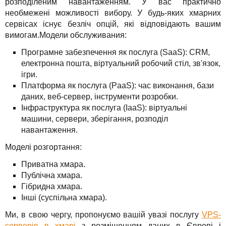
розподіленим навантаженням. У вас практично
необмежені можливості вибору. У будь-яких хмарних
сервісах існує безліч опцій, які відповідають вашим
вимогам.Модели обслуживания:
Програмне забезпечення як послуга (SaaS): CRM,
електронна пошта, віртуальний робочий стіл, зв'язок,
ігри.
Платформа як послуга (PaaS): час виконання, бази
даних, веб-сервер, інструменти розробки.
Інфраструктура як послуга (IaaS): віртуальні
машини, сервери, зберігання, розподіл
навантаження.
Моделі розгортання:
Приватна хмара.
Публічна хмара.
Гібридна хмара.
Інші (суспільна хмара).
Ми, в свою чергу, пропонуємо вашій увазі послугу
VPS-
серверів в хмарі
з розміщенням даних в Європі і