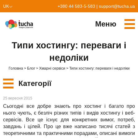
UK
+380 44 583-5-583
|
support@tucha.ua
EN
Меню
Cервіси
Типи хостингу: переваги і
TuchaKube
Рішення
недоліки
TuchaFlex+
Бухгалтерія у хмарі
Партнерство
Головна
Блог
Хмарні сервіси
Типи хостингу: переваги і недоліки
TuchaBit+
Хмари для e-commerce
Стати партнером
Відгуки
Категорії
TuchaBit
Хостиг сайтів на Laravel
Наші партнери
Блог
Нові
25 вересня 2015
TuchaHost
Хостинг CRM
Про нас
Сьогодні все добре знають про хостинг і багато про
Сервіси
нього чують, є безліч різних типів і видів хостингу і веб-
TuchaMetal
Хостинг сайтів-конструкторів
Компанія
сервісів. Все це існує для конкретних вимог, потреб,
завдань і цілей. Про це вже написано тисячі статей з
Рішення
TuchaBackup
Віддалений офіс
Кар'єра
теоретичними та практичними порадами, описані вимоги