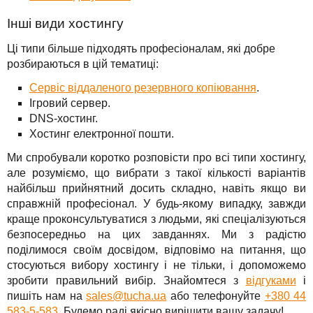
Інші види хостингу
Ці типи більше підходять професіоналам, які добре
розбираються в цій тематиці:
Сервіс віддаленого резервного копіювання
.
Ігровий сервер.
DNS-хостинг.
Хостинг електронної пошти.
Ми спробували коротко розповісти про всі типи хостингу,
але розуміємо, що вибрати з такої кількості варіантів
найбільш прийнятний досить складно, навіть якщо ви
справжній професіонал. У будь-якому випадку, завжди
краще проконсультуватися з людьми, які спеціалізуються
безпосередньо на цих завданнях. Ми з радістю
поділимося своїм досвідом, відповімо на питання, що
стосуються вибору хостингу і не тільки, і допоможемо
зробити правильний вибір. Знайомтеся з
відгуками
і
пишіть нам на
sales@tucha.ua
або телефонуйте
+380 44
583-5-583
. Будемо раді якісно вирішити вашу задачу!