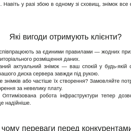
ти. Навіть у разі збою в одному зі сховищ, знімок в
Які вигоди отримують клієнти?
 співпрацюють за єдиними правилами — жодних при
риторіального розміщення даних.
ний актуальний знімок — ваш спокій у будь-якій си
вашого диска сервера завжди під рукою.
 знімків або частіше їх створення? Замовляйте потр
орення за невелику плату.
Оптимізована робота інфраструктури тепер дозв
ще надійніше.
 чому переваги перед конкурентам