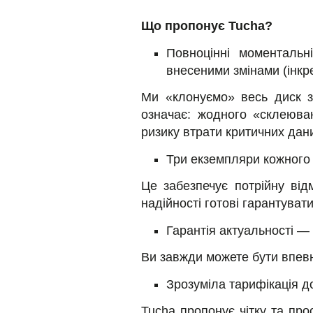
Що пропонує Tucha?
Повноцінні моментальн
внесеними змінами (інкр
Ми «клонуємо» весь диск з
означає: жодного «склеюван
ризику втрати критичних дани
Три екземпляри кожного
Це забезпечує потрійну від
надійності готові гарантуват
Гарантія актуальності — 
Ви завжди можете бути впевне
Зрозуміла тарифікація д
Tucha пропонує чітку та про