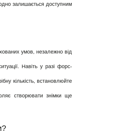
се одно залишається доступним
хованих умов, незалежно від
туації. Навіть у разі форс-
ібну кількість, встановлюйте
оляє створювати знімки ще
и?