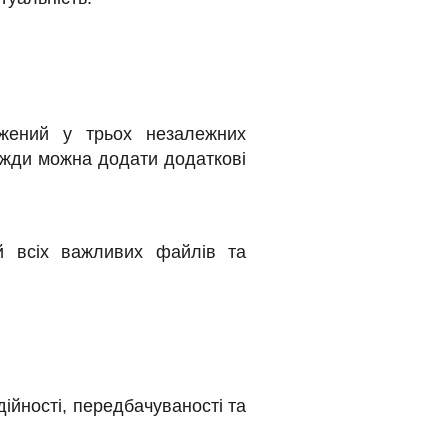
ежений у трьох незалежних
вжди можна додати додаткові
й всіх важливих файлів та
ійності, передбачуваності та