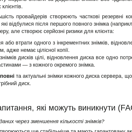
 клієнтів.
ьшість провайдерів створюють часткові резервні ко
 які відбулися після першого повного знімка (наприкл
еру, але створює серйозні ризики для клієнта:
я або втрати одного з інкрементних знімків, відновл
 адже немає цілісної копії.
знімків дисків цілі, відновлення диска все одно потр
стинами — з кожного окремого знімка.
повні
та актуальні знімки кожного диска сервера, щ
рібний диск.
апитання, які можуть виникнути (FA
аних через зменшення кількості знімків?
створюються ще стабільніше та мають гарантовану ак