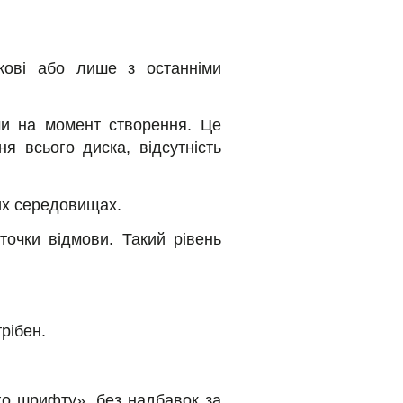
ткові або лише з останніми
ми на момент створення. Це
я всього диска, відсутність
них середовищах.
точки відмови. Такий рівень
рібен.
ого шрифту», без надбавок за