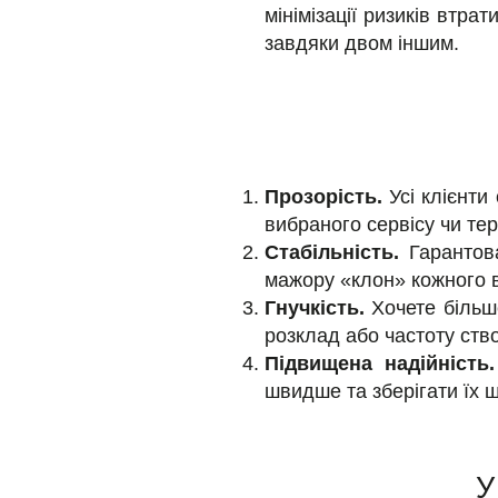
мінімізації ризиків втра
завдяки двом іншим.
Прозорість.
Усі клієнти
вибраного сервісу чи те
Стабільність.
Гарантова
мажору «клон» кожного 
Гнучкість.
Хочете більше
розклад або частоту ств
Підвищена надійність.
швидше та зберігати їх 
У