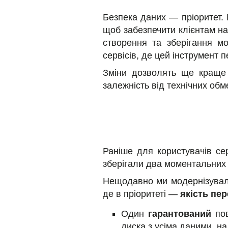
Безпека даних — пріоритет. 
щоб забезпечити клієнтам н
створення та зберігання мо
сервісів, де цей інструмент 
Зміни дозволять ще краще 
залежність від технічних обм
Раніше для користувачів се
зберігали два моментальних 
Нещодавно ми модернізувал
де в пріоритеті —
якість пер
Один
гарантований
по
диска з усіма даними, н