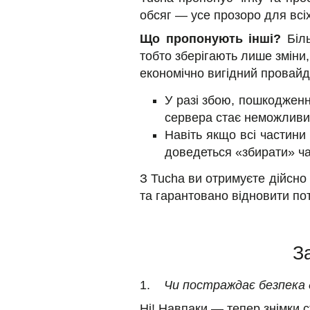
обсяг — усе прозоро для всіх
Що пропонують інші?
Біл
тобто зберігають лише зміни,
економічно вигідний провайд
У разі збою, пошкодженн
сервера стає неможливим,
Навіть якщо всі частини 
доведеться «збирати» ча
З Tucha ви отримуєте дійсно
та гарантовано відновити пот
З
1.
Чи постраждає безпека д
Ні! Навпаки — тепер знімки 