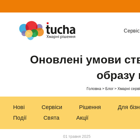
Cервіс
Оновлені умови ств
образу 
Головна
Блог
Хмарні серв
Нові
Сервіси
Рішення
Для біз
Події
Свята
Акції
01 травня 2025