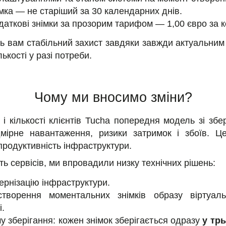
імка — не старіший за 30 календарних днів.
аткові знімки за прозорим тарифом — 1,00 євро за к
ь вам стабільний захист завдяки завжди актуальним 
лькості у разі потреби.
Чому ми вносимо зміни?
 і кількості клієнтів Tucha попередня модель зі збе
мірне навантаження, ризики затримок і збоїв. Ц
 продуктивність інфраструктури.
ь сервісів, ми впровадили низку технічних рішень:
рнізацію інфраструктури.
створення моментальних знімків образу віртуал
і.
 зберігання: кожен знімок зберігається одразу
у тр