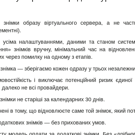
і знімки образу віртуального сервера, а не час
ементні).
 усіма налаштуваннями, даними та станом систе
ня» знімків вручну, мінімальний час на відновленн
х через помилку на одному з етапів.
 знімка — зберігаємо кожен одразу у трьох незалеж
мовостійкість і виключає потенційний ризик єдиної 
и далеко не всі провайдери.
знімки не старіші за календарних 30 днів.
ні в тому, що відновлюєте саме той знімок, який пот
одаткових знімків — без прихованих умов.
сту модель оплати за додаткові знімки. Без «дрібн