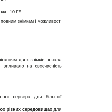
ожні 10 ГБ.
повним знімкам і можливості
ріганням двох знімків почала
е впливало на своєчасність
ьного сервера для більшої
ьох різних середовищах
для