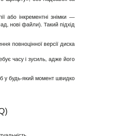
пії або інкрементні знімки —
ад, нові файли). Такий підхід
ення повноцінної версії диска
ебує часу і зусиль, адже його
об у будь-який момент швидко
Q)
туальність.