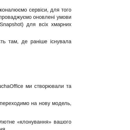
сконалюємо сервіси, для того
впроваджуємо оновлені умови
(Snapshot) для всіх хмарних
ть там, де раніше існувала
uchaOffice ми створювали та
переходимо на нову модель,
олютне «клонування» вашого
ня.