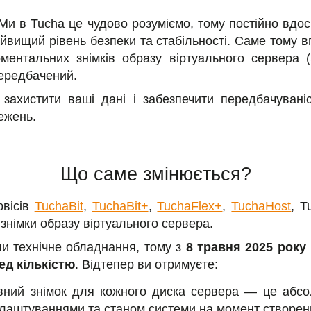
Ми в Tucha це чудово розуміємо, тому постійно вдо
айвищий рівень безпеки та стабільності. Саме тому 
ментальних знімків образу віртуального сервера 
передбачений.
захистити ваші дані і забезпечити передбачуваніс
ежень.
Що саме змінюється?
рвісів
TuchaBit
,
TuchaBit+
,
TuchaFlex+
,
TuchaHost
, T
знімки образу віртуального сервера.
и технічне обладнання, тому з
8 травня 2025 року
ед кількістю
. Відтепер ви отримуєте:
вний знімок для кожного диска сервера — це абс
алаштуваннями та станом системи на момент створен