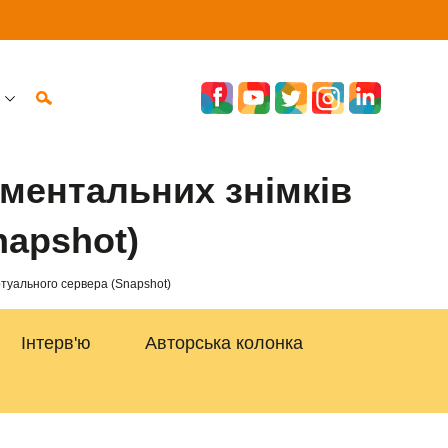
оментальних знімків
napshot)
ртуального сервера (Snapshot)
Інтерв'ю
Авторська колонка