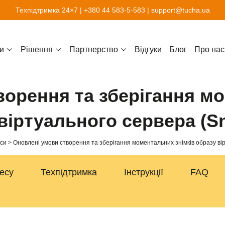
Техпідтримка 24×7 |
+380 44 583-5-583
|
support@tucha.ua
и
Рішення
Партнерство
Відгуки
Блог
Про нас
орення та зберігання м
віртуального сервера (S
іси
Оновлені умови створення та зберігання моментальних знімків образу ві
несу
Техпідтримка
Інструкції
FAQ