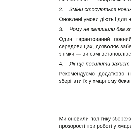
2.
Зміни стосуються нових
Оновлені умови діють і для но
3.
Чому не залишили два sn
Один гарантований повний
середовищах, дозволяє забе
знімки — ви самі встановлює
4.
Як ще посилити захист 
Рекомендуємо додатково н
зберігати їх у хмарному бек
Ми оновили політику збереже
прозорості при роботі у хмар