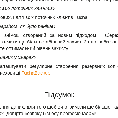
 або поточних клієнтів?
вих, і для всіх поточних клієнтів Tucha.
apshots, як було раніше?
 знімок, створений за новим підходом і збер
зпечити ще більш стабільний захист. За потреби за
те оптимальний рівень захисту.
даних у хмарах?
алаштувати регулярне створення резервних копі
ап-сховищі
TuchaBackup
.
Підсумок
ння даних, для того щоб ви отримали ще більше над
ах. Довірте безпеку бізнесу професіоналам!