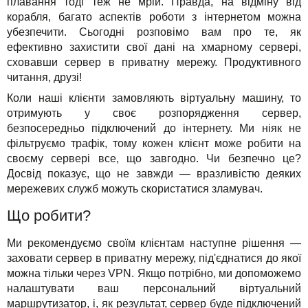
плавання тоді теж не мрій. Правда, на відміну від
Рішення
TuchaHosting
Реселінг хостингу
Контакти
корабля, багато аспектів роботи з інтернетом можна
убезпечити. Сьогодні розповімо вам про те, як
Для бізнесу
TuchaSync
ефективно захистити свої дані на хмарному сервері,
сховавши сервер в приватну мережу. Продуктивного
Техпідтримка
читання, друзі!
Інструкції
Коли наші клієнти замовляють віртуальну машину, то
отримують у своє розпорядження сервер,
безпосередньо підключений до інтернету. Ми ніяк не
FAQ
фільтруємо трафік, тому кожен клієнт може робити на
своєму сервері все, що завгодно. Чи безпечно це?
Інтерв'ю
Досвід показує, що не завжди — вразливістю деяких
мережевих служб можуть скористатися зламувач.
Авторська колонка
Що робити?
Події
Ми рекомендуємо своїм клієнтам наступне рішення —
Свята
заховати сервер в приватну мережу, під'єднатися до якої
можна тільки через VPN. Якщо потрібно, ми допоможемо
Акції
налаштувати ваш персональний віртуальний
маршрутизатор, і, як результат, сервер буде підключений