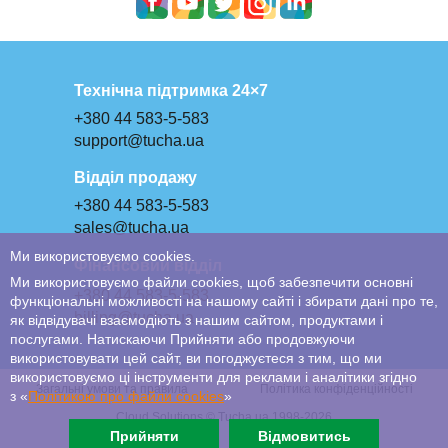
Технічна підтримка 24×7
+380 44 583-5-583
support@tucha.ua
Відділ продажу
+380 44 583-5-583
sales@tucha.ua
Ми використовуємо cookies.
Фінансовий відділ
Ми використовуємо файли cookies, щоб забезпечити основні
+380 44 583-5-583
функціональні можливості на нашому сайті і збирати дані про те,
billing@tucha.ua
як відвідувачі взаємодіють з нашим сайтом, продуктами і
послугами. Натискаючи Прийняти або продовжуючи
використовувати цей сайт, ви погоджуєтеся з тим, що ми
використовуємо ці інструменти для реклами і аналітики згідно
Загальні умови та правила
Політика конфіденційності
з «
Політикою про файли сookies
»
Cloud Solutions © Tucha.ua 1998-2026
Прийняти
Відмовитись