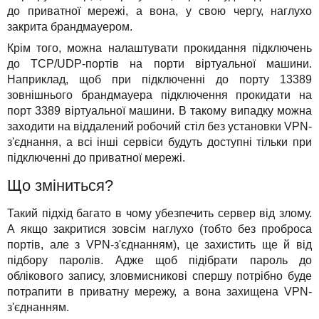
до приватної мережі, а вона, у свою чергу, наглухо
закрита брандмауером.
Крім того, можна налаштувати прокидання підключень
до TCP/UDP-портів на порти віртуальної машини.
Наприклад, щоб при підключенні до порту 13389
зовнішнього брандмауера підключення прокидати на
порт 3389 віртуальної машини. В такому випадку можна
заходити на віддалений робочий стіл без установки VPN-
з'єднання, а всі інші сервіси будуть доступні тільки при
підключенні до приватної мережі.
Що зміниться?
Такий підхід багато в чому убезпечить сервер від злому.
А якщо закритися зовсім наглухо (тобто без проброса
портів, але з VPN-з'єднанням), це захистить ще й від
підбору паролів. Адже щоб підібрати пароль до
облікового запису, зловмисникові спершу потрібно буде
потрапити в приватну мережу, а вона захищена VPN-
з'єднанням.