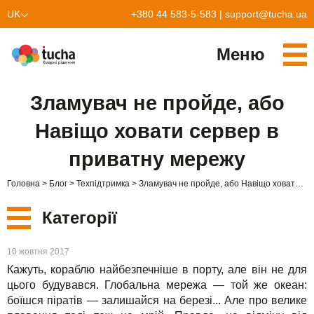
UK
+380 44 583-5-583
|
support@tucha.ua
EN
Меню
Cервіси
Зламувач не пройде, або
TuchaKube
Рішення
Навіщо ховати сервер в
TuchaFlex+
Бухгалтерія у хмарі
Партнерство
приватну мережу
TuchaBit+
Хмари для e-commerce
Стати партнером
Відгуки
Головна
Блог
Техпідтримка
Зламувач не пройде, або Навіщо ховати сервер в приватну мережу
TuchaBit
Хостиг сайтів на Laravel
Наші партнери
Блог
Категорії
TuchaHost
Хостинг CRM
Про нас
Нові
10 жовтня 2017
TuchaMetal
Хостинг сайтів-конструкторів
Компанія
Кажуть, кораблю найбезпечніше в порту, але він не для
Сервіси
цього будувався. Глобальна мережа — той же океан:
TuchaBackup
Віддалений офіс
Кар'єра
боїшся піратів — залишайся на березі... Але про велике