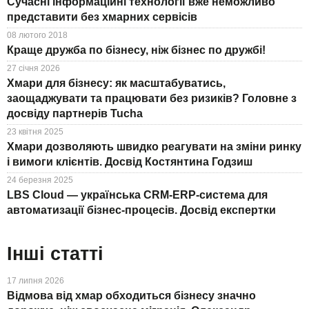
Сучасні інформаційні технології вже неможливо
представити без хмарних сервісів
08 лютого 2018
Краще дружба по бізнесу, ніж бізнес по дружбі!
27 січня 2026
Хмари для бізнесу: як масштабуватись,
заощаджувати та працювати без ризиків? Головне з
досвіду партнерів Tucha
23 квітня 2025
Хмари дозволяють швидко реагувати на зміни ринку
і вимоги клієнтів. Досвід Костянтина Годзиш
24 березня 2025
LBS Cloud — українська CRM-ERP-система для
автоматизації бізнес-процесів. Досвід експертки
Інші статті
17 липня 2026
Відмова від хмар обходиться бізнесу значно