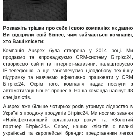
Акції
Розкажіть трішки про себе і свою компанію: як давно
Ви відкрили свій бізнес, чим займається компанія,
хто Ваші клієнти:
Компанія Auspex була створена у 2014 році. Ми
продаємо та впроваджуємо CRM-систему Бітрікс24,
створюємо сайти та інтернет-магазини, налаштовуємо
IP-телефонію, а ще забезпечуємо цілодобову технічну
підтримку та навчаємо ефективно працювати у CRM
Бітрікс24. Окрім того, компанія надає послуги з
автоматизації бізнес-процесів. Наша команда налічує 48
спеціалістів.
Auspex вже більше чотирьох років утримує лідерство в
Україні з продажу продуктів Бітрікс24. Ми носимо звання
«Найефективніший організатор року» та «Золотий
партнер Бітрікс24». Серед наших клієнтів є великі
українські та європейські бренди: представники легкої