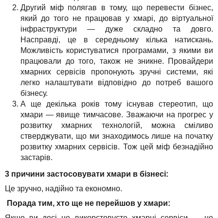
Другий міф полягав в тому, що перевести бізнес,
який до того не працював у хмарі, до віртуальної
інфраструктури — дуже складно та довго.
Насправді, це в середньому кілька натискань.
Можливість користуватися програмами, з якими ви
працювали до того, також не зникне. Провайдери
хмарних сервісів пропонують зручні системи, які
легко налаштувати відповідно до потреб вашого
бізнесу.
А ще декілька років тому існував стереотип, що
хмари — явище тимчасове. Зважаючи на прогрес у
розвитку хмарних технологій, можна сміливо
стверджувати, що ми знаходимось лише на початку
розвитку хмарних сервісів. Тож цей міф безнадійно
застарів.
3 причини застосовувати хмари в бізнесі:
Це зручно, надійно та економно.
Порада тим, хто ще не перейшов у хмари:
Якщо ви досі не викорстовуєте хмарні сервіси — не