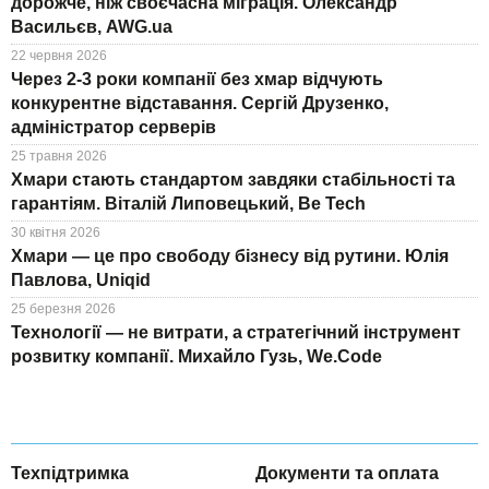
дорожче, ніж своєчасна міграція. Олександр
Васильєв, AWG.ua
22 червня 2026
Через 2-3 роки компанії без хмар відчують
конкурентне відставання. Сергій Друзенко,
адміністратор серверів
25 травня 2026
Хмари стають стандартом завдяки стабільності та
гарантіям. Віталій Липовецький, Be Tech
30 квітня 2026
Хмари — це про свободу бізнесу від рутини. Юлія
Павлова, Uniqid
25 березня 2026
Технології — не витрати, а стратегічний інструмент
розвитку компанії. Михайло Гузь, We.Code
Техпідтримка
Документи та оплата