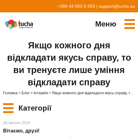
+380 44 583-5-583
|
support@tucha.ua
Меню
Cервіси
Якщо кожного дня
TuchaKube
Рішення
відкладати якусь справу, то
TuchaFlex+
Бухгалтерія у хмарі
Партнерство
ви тренуєте лише уміння
TuchaBit+
Хмари для e-commerce
Стати партнером
Відгуки
відкладати справу
TuchaBit
Хостиг сайтів на Laravel
Наші партнери
Блог
Головна
Блог
Інтерв'ю
Якщо кожного дня відкладати якусь справу, то ви тренуєте лише уміння відкладати справу
TuchaHost
Хостинг CRM
Про нас
Категорії
TuchaMetal
Хостинг сайтів-конструкторів
Компанія
Нові
28 лютого 2019
TuchaBackup
Віддалений офіс
Кар'єра
Вітаємо, друзі!
Сервіси