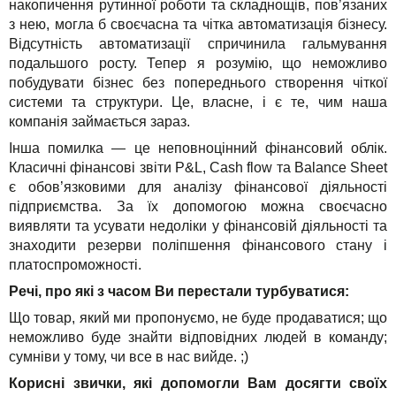
накопичення рутинної роботи та складнощів, пов’язаних
з нею, могла б своєчасна та чітка автоматизація бізнесу.
Відсутність автоматизації спричинила гальмування
подальшого росту. Тепер я розумію, що неможливо
побудувати бізнес без попереднього створення чіткої
системи та структури. Це, власне, і є те, чим наша
компанія займається зараз.
Інша помилка — це неповноцінний фінансовий облік.
Класичні фінансові звіти P&L, Cash flow та Balance Sheet
є обов’язковими для аналізу фінансової діяльності
підприємства. За їх допомогою можна своєчасно
виявляти та усувати недоліки у фінансовій діяльності та
знаходити резерви поліпшення фінансового стану і
платоспроможності.
Речі, про які з часом Ви перестали турбуватися
:
Що товар, який ми пропонуємо, не буде продаватися; що
неможливо буде знайти відповідних людей в команду;
сумніви у тому, чи все в нас вийде. ;)
Корисні звички, які допомогли Вам досягти своїх