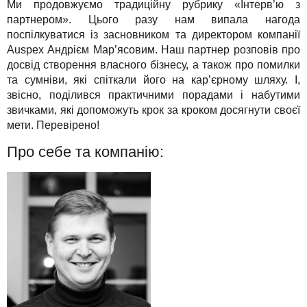
Ми продовжуємо традиційну рубрику «Інтерв’ю з
TuchaHosting
Реселінг хостингу
Контакти
партнером». Цього разу нам випала нагода
Рішення
поспілкуватися із засновником та директором компанії
TuchaSync
Auspex Андрієм Мар’ясовим. Наш партнер розповів про
Для бізнесу
досвід створення власного бізнесу, а також про помилки
та сумніви, які спіткали його на кар’єрному шляху. І,
Техпідтримка
звісно, поділився практичними порадами і набутими
звичками, які допоможуть крок за кроком досягнути своєї
Інструкції
мети. Перевірено!
Про себе та компанію:
FAQ
Інтерв'ю
Авторська колонка
Події
Свята