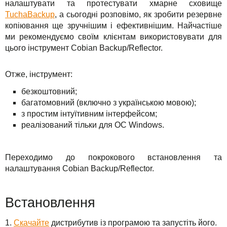
налаштувати та протестувати хмарне сховище
Для бізнесу
TuchaHosting
Реселінг хостингу
Контакти
TuchaBackup
, а сьогодні розповімо, як зробити резервне
копіювання ще зручнішим і ефективнішим. Найчастіше
Техпідтримка
TuchaSync
ми рекомендуємо своїм клієнтам використовувати для
цього інструмент Cobian Backup/Reflector.
Інструкції
Отже, інструмент:
FAQ
безкоштовний;
Інтерв'ю
багатомовний (включно з українською мовою);
з простим інтуїтивним інтерфейсом;
Авторська колонка
реалізований тільки для ОС Windows.
Події
Переходимо до покрокового встановлення та
Свята
налаштування Cobian Backup/Reflector.
Акції
Встановлення
1.
Скачайте
дистрибутив із програмою та запустіть його.