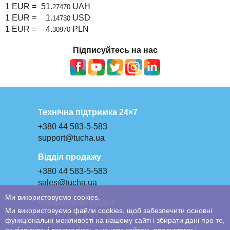
1 EUR =
51.
UAH
27470
1 EUR =
1.
USD
14730
1 EUR =
4.
PLN
30970
Підписуйтесь на нас
Технічна підтримка 24×7
+380 44 583-5-583
support@tucha.ua
Відділ продажу
+380 44 583-5-583
sales@tucha.ua
Ми використовуємо cookies.
Фінансовий відділ
Ми використовуємо файли cookies, щоб забезпечити основні
+380 44 583-5-583
функціональні можливості на нашому сайті і збирати дані про те,
billing@tucha.ua