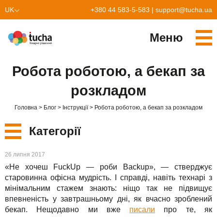
UK
+380 44 583-5-583
|
support@tucha.ua
EN
Меню
Cервіси
Робота роботою, а бекап за
TuchaKube
Рішення
розкладом
TuchaFlex+
Бухгалтерія у хмарі
Партнерство
Головна
Блог
Інструкції
Робота роботою, а бекап за розкладом
TuchaBit+
Хмари для e-commerce
Стати партнером
Відгуки
Категорії
TuchaBit
Хостиг сайтів на Laravel
Наші партнери
Блог
Нові
26 липня 2017
TuchaHost
Хостинг CRM
Про нас
«Не хочеш FuckUp — роби Backup», — стверджує
Сервіси
старовинна офісна мудрість. І справді, навіть технарі з
TuchaMetal
Хостинг сайтів-конструкторів
Компанія
мінімальним стажем знають: ніщо так не підвищує
впевненість у завтрашньому дні, як вчасно зроблений
Рішення
TuchaBackup
Віддалений офіс
Кар'єра
бекап. Нещодавно ми вже
писали
про те, як