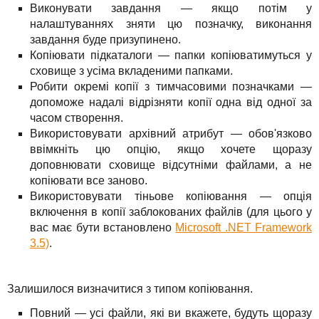
Виконувати завдання — якщо потім у
налаштуваннях зняти цю позначку, виконання
завдання буде призупинено.
Копіювати підкаталоги — папки копіюватимуться у
сховище з усіма вкладеними папками.
Робити окремі копії з тимчасовими позначками —
допоможе надалі відрізняти копії одна від одної за
часом створення.
Використовувати архівний атрибут — обов'язково
ввімкніть цю опцію, якщо хочете щоразу
доповнювати сховище відсутніми файлами, а не
копіювати все заново.
Використовувати тіньове копіювання — опція
включення в копії заблокованих файлів (для цього у
вас має бути встановлено
Microsoft .NET Framework
3.5)
.
Залишилося визначитися з типом копіювання.
Повний — усі файли, які ви вкажете, будуть щоразу