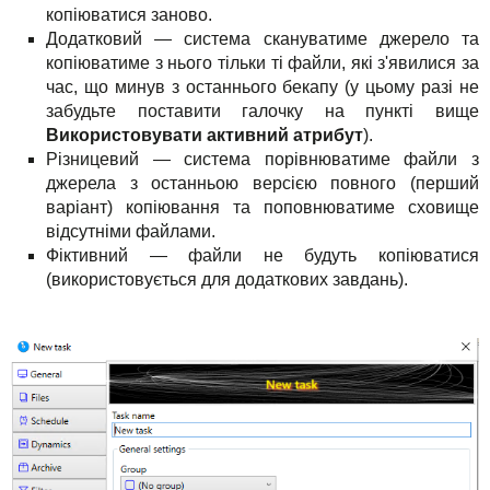
копіюватися заново.
Додатковий — система скануватиме джерело та
копіюватиме з нього тільки ті файли, які з'явилися за
час, що минув з останнього бекапу (у цьому разі не
забудьте поставити галочку на пункті вище
Використовувати активний атрибут
).
Різницевий — система порівнюватиме файли з
джерела з останньою версією повного (перший
варіант) копіювання та поповнюватиме сховище
відсутніми файлами.
Фіктивний — файли не будуть копіюватися
(використовується для додаткових завдань).