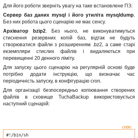
Для його роботи зверніть увагу на таке встановлене ПЗ:
Сервер баз даних mysql і його утиліта mysqldump
.
Без них робота цього сценарію не має сенсу.
Архіватор bzip2
. Без нього, не виконуватимуться
стиснення резервних копій баз, відтак не будуть
створюватися файли з розширенням .bz2, а саме старі
екземпляри стислих файлів і видаляються при
перевищенні 20 денного ліміту.
Для запуску цього сценарію на регулярній основі буде
потрібно додати інструкцію, що визначає час
періодичність запуску, в конфігурацію cron.
Для організації безпосередньо копіювання створених
файлів в сховище TuchaBackup використовується
наступний сценарій:
#!/bin/sh