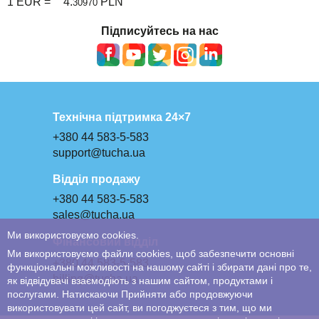
1 EUR =
4.
PLN
30970
Підписуйтесь на нас
Технічна підтримка 24×7
+380 44 583-5-583
support@tucha.ua
Відділ продажу
+380 44 583-5-583
sales@tucha.ua
Ми використовуємо cookies.
Фінансовий відділ
Ми використовуємо файли cookies, щоб забезпечити основні
+380 44 583-5-583
функціональні можливості на нашому сайті і збирати дані про те,
billing@tucha.ua
як відвідувачі взаємодіють з нашим сайтом, продуктами і
послугами. Натискаючи Прийняти або продовжуючи
використовувати цей сайт, ви погоджуєтеся з тим, що ми