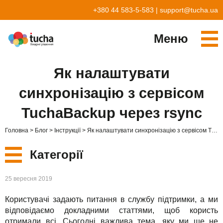
+380 44 583-5-583
|
support@tucha.ua
Меню
Cервіси
Як налаштувати
TuchaKube
Рішення
синхронізацію з сервісом
TuchaFlex+
Бухгалтерія у хмарі
Партнерство
TuchaBackup через rsync
TuchaBit+
Хмари для e-commerce
Стати партнером
Відгуки
Головна
Блог
Інструкції
Як налаштувати синхронізацію з сервісом TuchaBackup через rsync
TuchaBit
Хостиг сайтів на Laravel
Наші партнери
Блог
Категорії
TuchaHost
Хостинг CRM
Про нас
Нові
25 вересня 2019
TuchaMetal
Хостинг сайтів-конструкторів
Компанія
Користувачі задають питання в службу підтримки, а ми
Сервіси
TuchaBackup
Віддалений офіс
Кар'єра
відповідаємо докладними статтями, щоб користь
отримали всі. Сьогодні важлива тема, яку ми ще не