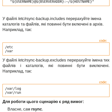
"${USERNAME}@${BSERVERADDR}:~/${HOSTNAME}"
У файлі /etc/rsync-backup.includes перерахуйте імена
каталогів та файлів, які повинні бути включені в архів.
Наприклад, так:
/etc
/var
У файлі /etc/rsync-backup.excludes перерахуйте імена тих
файлів і каталогів, які повинні бути виключені.
Наприклад, так:
/var/log
/var/run
Для роботи цього сценарію є ряд вимог:
Власне, сам
rsync
.