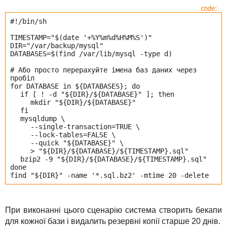
#!/bin/sh
TIMESTAMP="$(date '+%Y%m%d%H%M%S')"
DIR="/var/backup/mysql"
DATABASES=$(find /var/lib/mysql -type d)
# Або просто перерахуйте імена баз даних через
пробіл
for DATABASE in ${DATABASES}; do
if [ ! -d "${DIR}/${DATABASE}" ]; then
mkdir "${DIR}/${DATABASE}"
fi
mysqldump \
--single-transaction=TRUE \
--lock-tables=FALSE \
--quick "${DATABASE}" \
> "${DIR}/${DATABASE}/${TIMESTAMP}.sql"
bzip2 -9 "${DIR}/${DATABASE}/${TIMESTAMP}.sql"
done
find "${DIR}" -name '*.sql.bz2' -mtime 20 -delete
При виконанні цього сценарію система створить бекапи
для кожної бази і видалить резервні копії старше 20 днів.