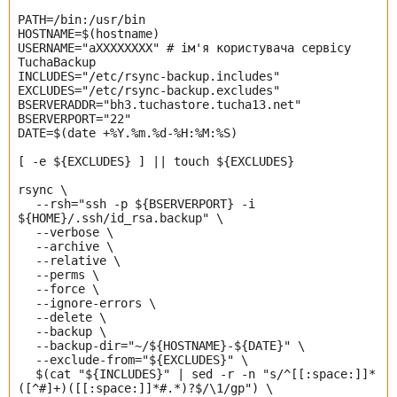
PATH=/bin:/usr/bin
HOSTNAME=$(hostname)
USERNAME="aXXXXXXXX" # ім'я користувача сервісу
TuchaBackup
INCLUDES="/etc/rsync-backup.includes"
EXCLUDES="/etc/rsync-backup.excludes"
BSERVERADDR="bh3.tuchastore.tucha13.net"
BSERVERPORT="22"
DATE=$(date +%Y.%m.%d-%H:%M:%S)
[ -e ${EXCLUDES} ] || touch ${EXCLUDES}
rsync \
--rsh="ssh -p ${BSERVERPORT} -i
${HOME}/.ssh/id_rsa.backup" \
--verbose \
--archive \
--relative \
--perms \
--force \
--ignore-errors \
--delete \
--backup \
--backup-dir="~/${HOSTNAME}-${DATE}" \
--exclude-from="${EXCLUDES}" \
$(cat "${INCLUDES}" | sed -r -n "s/^[[:space:]]*
([^#]+)([[:space:]]*#.*)?$/\1/gp") \