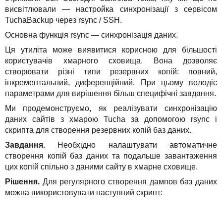
Рішення
TuchaHosting
Реселінг хостингу
Контакти
висвітлювали — настройка синхронізації з сервісом
TuchaBackup через rsync / SSH.
Для бізнесу
TuchaSync
Основна функція rsync — синхронізація даних.
Техпідтримка
Ця утиліта може виявитися корисною для більшості
користувачів хмарного сховища. Вона дозволяє
Інструкції
створювати різні типи резервних копій: повний,
інкрементальний, диференційний. При цьому володіє
FAQ
параметрами для вирішення більш специфічні завдання.
Ми продемонструємо, як реалізувати синхронізацію
Інтерв'ю
даних сайтів з хмарою Tucha за допомогою rsync і
скрипта для створення резервних копій баз даних.
Авторська колонка
Завдання.
Необхідно налаштувати автоматичне
створення копій баз даних та подальше завантаження
Події
цих копій спільно з даними сайту в хмарне сховище.
Рішення.
Для регулярного створення дампов баз даних
Свята
можна використовувати наступний скрипт:
Акції