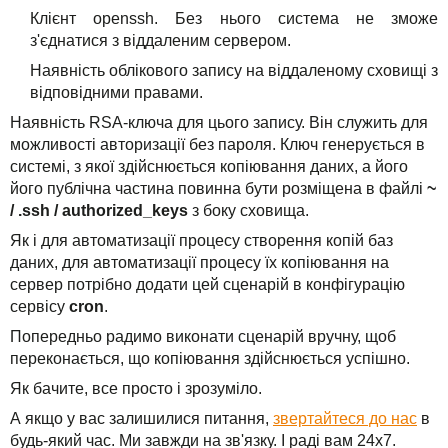
Клієнт openssh. Без нього система не зможе
з'єднатися з віддаленим сервером.
Наявність облікового запису на віддаленому сховищі з
відповідними правами.
Наявність RSA-ключа для цього запису. Він служить для
можливості авторизації без пароля. Ключ генерується в
системі, з якої здійснюється копіювання даних, а його
його публічна частина повинна бути розміщена в файлі
~
/ .ssh / authorized_keys
з боку сховища.
Як і для автоматизації процесу створення копій баз
даних, для автоматизації процесу їх копіювання на
сервер потрібно додати цей сценарій в конфігурацію
сервісу
cron
.
Попередньо радимо виконати сценарій вручну, щоб
переконається, що копіювання здійснюється успішно.
Як бачите, все просто і зрозуміло.
А якщо у вас залишилися питання,
звертайтеся до нас
в
будь-який час. Ми завжди на зв'язку. І раді вам 24х7.