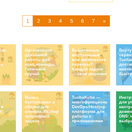
и в аренду физических
WordP
орым по тем или иным
неско
ашины виртуальные. На
1
2
3
4
5
6
7
»
дан сервис TuchaMetal —
ы в европейских
нтрах (преимущественно
ляемые нашим польским
Как
Организация
Выделенные
Вирт
удалённой
виртуальные
серв
работы для
или физические
Tucha
ра
всей команды.
серверы?
дости
Типичный
Каждой задаче
макси
случай
— свое решение
быстр
Вынос
TuchaKube —
Инстр
бухгалтерии в
многофункциональная
для у
 в
облако для
DevOps/Hosting-
настр
я
клиента. Разбор
платформа для
домен
популярной
работы с
DNS: 
задачи
приложениями
выбр