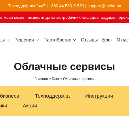
Техподдержка 24×7 |
+380 44 583-5-583
|
support@tucha.ua
ї мови може призвести до катастрофічних наслідків, радимо перехо
сы
Решения
Партнёрство
Отзывы
Блог
О нас
Хостинг сайтов-конструкторов
Облачные сервисы
Главная
Блог
Облачные сервисы
 бизнеса
Техподдержка
Инструкции
ики
Акции