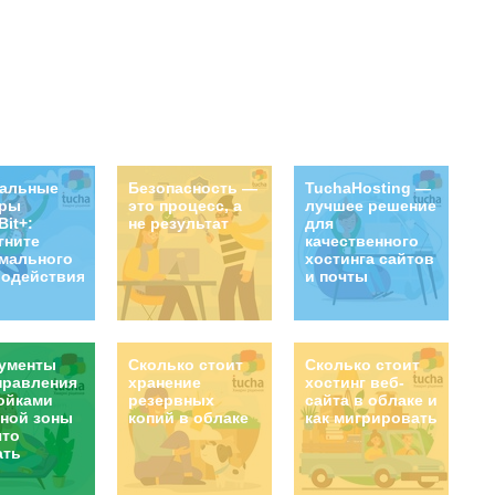
ress, Drupal и Joomla. И делаем это на
льких реальных примерах наших клиентов.
уальные
Безопасность —
TuchaHosting —
еры
это процесс, а
лучшее решение
Bit+:
не результат
для
гните
качественного
мального
хостинга сайтов
одействия!
и почты
ументы
Сколько стоит
Сколько стоит
правления
хранение
хостинг веб-
ойками
резервных
сайта в облаке и
ной зоны
копий в облаке
как мигрировать
что
ать