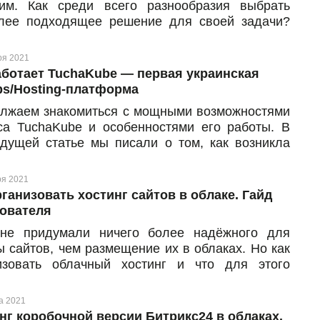
им. Как среди всего разнообразия выбрать
лее подходящее решение для своей задачи?
агаем вместе разобраться в видах удаленных
ров, которые мы предлагаем к аренде своим
ря 2021
там, и выяснить, в каких случаях наиболее
аботает TuchaKube — первая украинская
зными будут виртуальные машины с их
s/Hosting-платформа
ыми преимуществами, а когда есть смысл
лжаем знакомиться с мощными возможностями
ить внимание на физические серверы.
са TuchaKube и особенностями его работы. В
дущей статье мы писали о том, как возникла
создать платформу для автоматизации CI/CD-
ссов, хостинга приложений и данных в облаке
ря 2021
йнеров, а также из чего она состоит и какие
рганизовать хостинг сайтов в облаке. Гайд
и решает. Теперь рассказываем и показываем,
ователя
менно работает инновационное решение.
не придумали ничего более надёжного для
ы сайтов, чем размещение их в облаках. Но как
изовать облачный хостинг и что для этого
? С чего начать и на какие важные аспекты
ить внимание? Мы регулярно получаем такие
а 2021
осы от клиентов и помогаем быстрее
нг коробочной версии Битрикс24 в облаках.