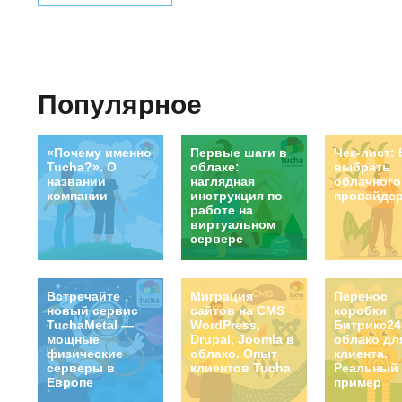
запросы о предоставлени
машин от клиентов, кот
причинам не подходят м
основе этого спроса и соз
физические сервер
Популярное
сертифицированных дата-це
во Франции), предостав
партнером Tucha Sp. z o.o.
«Почему именно
Первые шаги в
Чек-лист: 
Tucha?». О
облаке:
выбрать
названии
наглядная
облачного
компании
инструкция по
провайде
работе на
виртуальном
сервере
Встречайте
Миграция
Перенос
новый сервис
сайтов на CMS
коробки
TuchaMetal —
WordPress,
Битрикс24
мощные
Drupal, Joomla в
облако дл
физические
облако. Опыт
клиента.
серверы в
клиентов Tucha
Реальный
Европе
пример