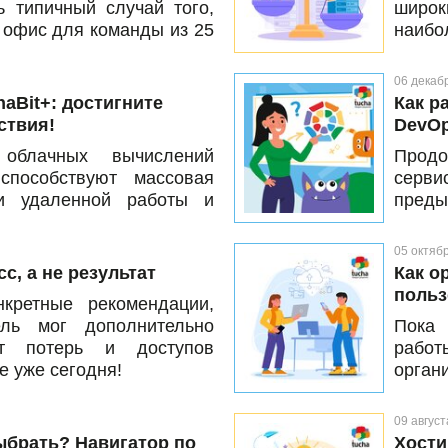
 типичный случай того,
широк
ронних лиц, рекомендуем
 офис для команды из 25
наибо
изм тревожной кнопки.
ростоев в работе и с
Предл
т и в чем польза.
серве
06 декаб
клиен
aBit+: достигните
Как р
поле
ствия!
DevOp
весом
 облачных вычислений
Продо
обрат
способствуют массовая
серви
ии удаленной работы и
преды
о обеспечения, которое
идея 
и этом важным критерием
проце
05 октяб
ость услуг. Решением,
конте
с, а не результат
Как о
одняшним требованиям к
задач
польз
кретные рекомендации,
мущества которого уже
как и
ель мог дополнительно
Пока 
ucha, является сервис
т потерь и доступов
работ
аем подробнее о его
е уже сегодня!
орган
икации и принципах
нужно
обрат
09 август
запр
ыбрать? Навигатор по
Хости