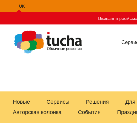
UK
EN
Вживання російсько
Серви
Новые
Сервисы
Решения
Для
Авторская колонка
События
Праздн