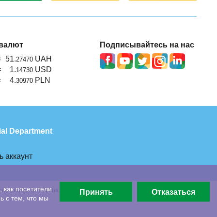
валют
Подписывайтесь на нас
=
51.
UAH
27470
=
1.
USD
14730
=
4.
PLN
30970
ial Department
ь аккаунт
 как посетители
oud Solutions © Tucha.ua 1998-2026
Принять
Отказаться
 с тем, что мы