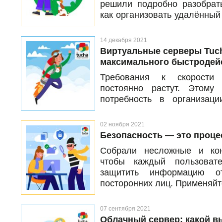
решили подробно разобрать
от попадания в руки посто
как организовать удалённый
заранее настроить механ
человек за 3 дня без п
Рассказываем, как он работае
минимальными затратами
14 декабря 2021
Виртуальные серверы Tuch
максимального быстродей
Требования к скорости
постоянно растут. Этому 
потребность в организац
использование программног
становится все сложнее. Пр
02 ноября 2021
остается доступная стоим
Безопасность — это процес
которое соответствует сег
Собрали несложные и кон
облачным ресурсам и преи
чтобы каждый пользоват
успели оценить клиенты T
защитить информацию о
TuchaBit+. Рассказыв
посторонних лиц. Применяйт
особенностях, тариф
масштабирования.
07 сентября 2021
Облачный сервер: какой в