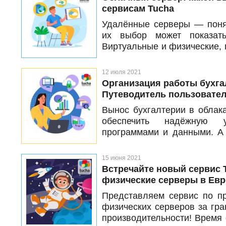
сервисам Tucha
Удалённые серверы — понят
их выбор может показать
Виртуальные и физические, г
что состоят из сбалансиров
с дата-центрами в Украине и
12 июля 2021
они отличаются и на чём ос
Организация работы бухга
главной информацией о се
Путеводитель пользовате
которых доступна аренда в
Вынос бухгалтерии в облак
серверов. Статья поможет л
обеспечить надёжную 
более осознанно опреде
программами и данными. А 
сервисов подойдёт для 
организации не был за
задачи.
неизвестными, мы собрали 
15 июня 2021
полезных материалов по
Встречайте новый сервис
облачного провайдера до 
физические серверы в Ев
работы с данными на сервер
Представляем сервис по п
и мигрируйте уверенно!
физических серверов за гр
производительности! Время