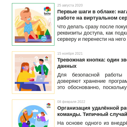
25 августа 2020
Первые шаги в облаке: на
работе на виртуальном се
Что делать сразу после поку
реквизиты доступа, как под
серверу и перенести на нег
и данные? Эти и другие 
возникнуть, если вы вперв
15 ноября 2021
машину и только начинаете р
Тревожная кнопка: один зв
данных
Для безопасной работы
доверяют хранение програ
это обоснованно, поскольк
существенно снижает риски
информации. В то же вр
08 февраля 2022
которые помогают дополни
Организация удалённой ра
данных на случай форс-маж
команды. Типичный случа
офис нагрянут «разбойники
На основе одного из внедр
важными данными. Чтобы о