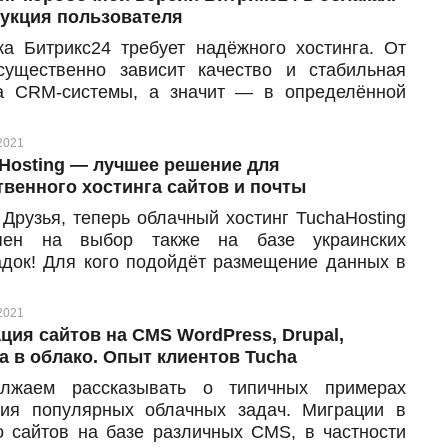
нтироваться в решении этой задачи с помощью
укция пользователя
рнутых материалов в блоге Tucha. А теперь
ка Битрикс24 требует надёжного хостинга. От
ли все полезные статьи в одной, чтобы под
существенно зависит качество и стабильная
 всегда был пошаговый гайд. Пользуйтесь!
а CRM-системы, а значит — в определённой
ни и продуктивность команды. Для того чтобы
а быть уверенными в бесперебойности работы
2021
раммного продукта, доверьте размещения
Hosting — лучшее решение для
ки нам — рекомендованному хостинг-партнёру
твенного хостинга сайтов и почты
кс24.
Друзья, теперь облачный хостинг TuchaHosting
упен на выбор также на базе украинских
док! Для кого подойдёт размещение данных в
не и в чём преимущества такого решения — уже
 статье.
2021
еребойный и быстрый хостинг — залог
ция сайтов на CMS WordPress, Drupal,
твенной работы сайта и корпоративной почты. В
a в облако. Опыт клиентов Tucha
инстве случаев для этого как нельзя лучше
лжаем рассказывать о типичных примерах
дёт виртуальный хостинг (shared-хостинг) в
ия популярных облачных задач. Миграции в
е с высоким уровнем отказоустойчивости и при
о сайтов на базе различных CMS, в частности
по доступной стоимости.