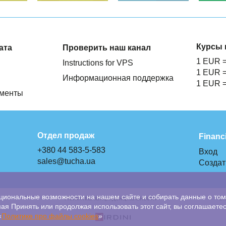
Курсы 
ата
Проверить наш канал
1 EUR 
Instructions for VPS
1 EUR 
Информационная поддержка
1 EUR 
ументы
Отдел продаж
Financ
+380 44 583-5-583
Вход
sales@tucha.ua
Создат
циональные возможности на нашем сайте и собирать данные о том,
Политика конфиденциальности
Cl
я Принять или продолжая использовать этот сайт, вы соглашаетесь
«
Политике про файлы сookies
»