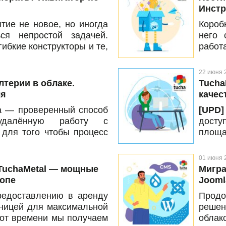
сорие
Инстр
развё
ие не новое, но иногда
Короб
собра
ся непростой задачей.
него 
рукой
ибкие конструкторы и те,
работ
анных наборов ресурсов,
степе
ли за границей... Чем все
всегд
22 июня 
тановить выбор? Делимся
прог
лтерии в облаке.
Tucha
рвисах Tucha, на базе
короб
ля
качес
иртуальных и физических
Битри
а — проверенный способ
[UPD]
учше сориентироваться и
удалённую работу с
дост
лить, какой именно из
для того чтобы процесс
площа
решения той или иной
дачей с несколькими
Украи
в одной статье подборку
в этой
01 июня 
 этой теме: от выбора
Бесп
 TuchaMetal — мощные
Мигра
этапа непосредственной
качес
ропе
Jooml
е. Читайте, пользуйтесь
больш
редоставлению в аренду
Продо
подой
аницей для максимальной
решен
облак
 от времени мы получаем
облак
этом 