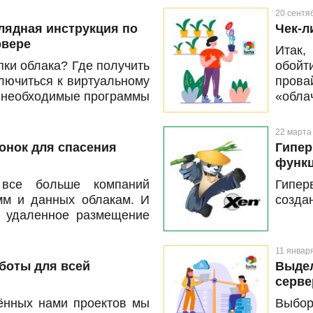
20 сентя
глядная инструкция по
Чек-л
рвере
Итак,
пки облака? Где получить
обой
ключиться к виртуальному
пров
о необходимые программы
«облач
похожие вопросы могут
ые заказали виртуальную
22 марта
аботу в облаке.
онок для спасения
Гипер
функ
 все больше компаний
Гипер
мм и данных облакам. И
созда
у удаленное размещение
 потери или повреждения
емя есть инструменты,
11 январ
тельно усилить защиту
боты для всей
Выдел
оров. К примеру, если в
й
серве
», которые охотятся за
ённых нами проектов мы
Выбор
безопасить информацию