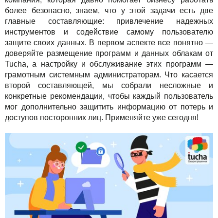
Решения
TuchaBackup
Удаленный офис
Карьера
более безопасно, знаем, что у этой задачи есть две
главные составляющие: привлечение надежных
Для бизнеса
TuchaHosting
Реселінг хостингу
Контакты
инструментов и содействие самому пользователю
защите своих данных. В первом аспекте все понятно —
Техподдержка
TuchaSync
доверяйте размещение программ и данных облакам от
Tucha, а настройку и обслуживание этих программ —
Инструкции
грамотным системным администраторам. Что касается
второй составляющей, мы собрали несложные и
FAQ
конкретные рекомендации, чтобы каждый пользователь
мог дополнительно защитить информацию от потерь и
Интервью
доступов посторонних лиц. Применяйте уже сегодня!
Авторская колонка
События
Праздники
Акции