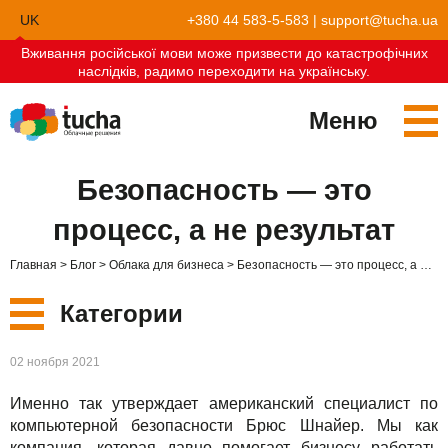
UK
+380 44 583-5-583
|
support@tucha.ua
Вживання російської мови може призвести до катастрофічних
EN
наслідків, радимо переходити на українську.
Меню
Сервисы
Безопасность — это
TuchaKube
Решения
процесс, а не результат
TuchaFlex+
Бухгалтерия в облаке
Партнёрство
Главная
Блог
Облака для бизнеса
Безопасность — это процесс, а не результат
TuchaBit+
Облака для e-commerce
Стать партнёром
Отзывы
Категории
TuchaBit
Хостиг сайтов на Laravel
Наши партнёры
Блог
Новые
02 ноября 2021
TuchaHost
Хостинг CRM
О нас
Именно так утверждает американский специалист по
Сервисы
TuchaMetal
Хостинг сайтов-конструкторов
Компания
компьютерной безопасности Брюс Шнайер. Мы как
компания, которая давно помогает бизнесу работать