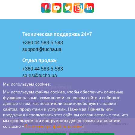
Техническая поддержка 24×7
+380 44 583-5-583
support@tucha.ua
Отдел продаж
+380 44 583-5-583
sales@tucha.ua
Мы используем cookies.
Financial Department
Мы используем файлы cookies, чтобы обеспечить основные
Вход
функциональные возможности на нашем сайте и собирать
Создать аккаунт
данные о том, как посетители взаимодействуют с нашим
сайтом, продуктами и услугами. Нажимая Принять или
продолжая использовать этот сайт, вы соглашаетесь с тем, что
мы используем эти инструменты для рекламы и аналитики
Общие условия и правила
Политика конфиденциальности
согласно «
Политике про файлы сookies
»
Cloud Solutions © Tucha.ua 1998-2026