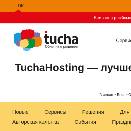
UK
EN
Вживання російсько
Серви
TuchaHosting — лучше
Главная
Блог
О
Новые
Сервисы
Решения
Для
Авторская колонка
События
Праздн