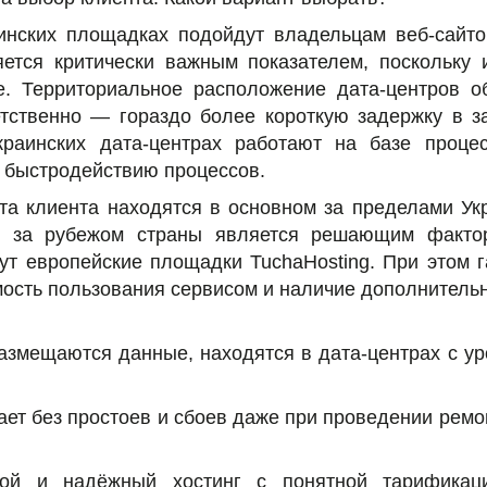
инских площадках подойдут владельцам веб-сайто
ется критически важным показателем, поскольку 
. Территориальное расположение дата-центров о
етственно — гораздо более короткую задержку в за
раинских дата-центрах работают на базе процес
 быстродействию процессов.
йта клиента находятся в основном за пределами У
х за рубежом страны является решающим фактор
т европейские площадки TuchaHosting. При этом г
имость пользования сервисом и наличие дополнител
размещаются данные, находятся в дата-центрах с у
отает без простоев и сбоев даже при проведении рем
той и надёжный хостинг с понятной тарификац