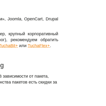
м», Joomla, OpenCart, Drupal
ер, крупный корпоративный
ог), рекомендуем обратить
TuchaBit+
или
TuchaFlex+
.
ng
 зависимости от пакета,
нства пакетов есть скидки за