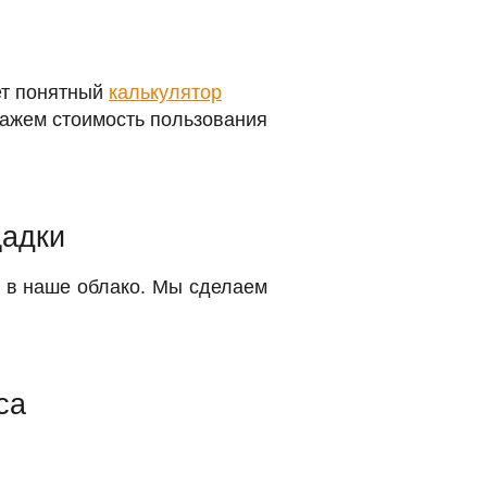
ет понятный
калькулятор
кажем стоимость пользования
щадки
у в наше облако. Мы сделаем
са