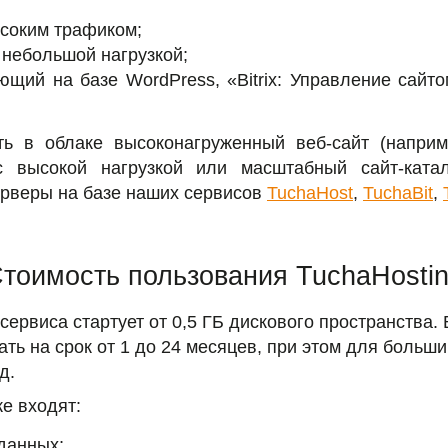
ысоким трафиком;
 небольшой нагрузкой;
ющий на базе WordPress, «Bitrix: Управление сайто
ть в облаке высоконагруженный веб-сайт (наприм
 с высокой нагрузкой или масштабный сайт-катал
ерверы на базе наших сервисов
TuchaHost
,
TuchaBit
,
тоимость пользования TuchaHosti
рвиса стартует от 0,5 ГБ дискового пространства. В
ть на срок от 1 до 24 месяцев, при этом для больши
д.
е входят:
данных;