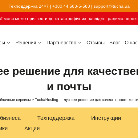
Техподдержка 24×7 |
+380 44 583-5-583
|
support@tucha.ua
ї мови може призвести до катастрофічних наслідків, радимо перехо
сы
Решения
Партнёрство
Отзывы
Блог
О нас
Хостинг сайтов-конструкторов
е решение для качестве
и почты
блачные сервисы
TuchaHosting — лучшее решение для качественного хости
 бизнеса
Техподдержка
Инструкции
ики
Акции