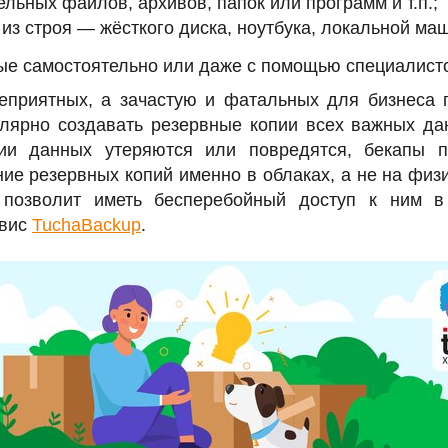
льных файлов, архивов, папок или программ и т.п.;
из строя — жёсткого диска, ноутбука, локальной ма
ые самостоятельно или даже с помощью специалисто
неприятных, а зачастую и фатальных для бизнеса 
ярно создавать резервные копии всех важных дан
и данных утеряются или повредятся, бекапы п
ние резервных копий именно в облаках, а не на физи
 позволит иметь бесперебойный доступ к ним в
рвис
TuchaBackup
.