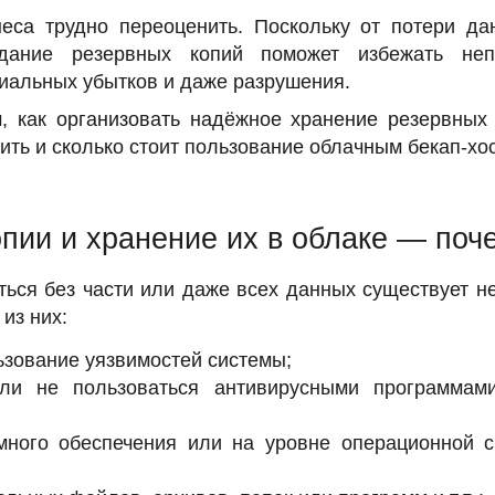
неса трудно переоценить. Поскольку от потери д
здание резервных копий поможет избежать не
риальных убытков и даже разрушения.
м, как организовать надёжное хранение резервных 
ить и сколько стоит пользование облачным бекап-хо
пии и хранение их в облаке — поч
ться без части или даже всех данных существует не
из них:
ьзование уязвимостей системы;
сли не пользоваться антивирусными программам
много обеспечения или на уровне операционной 