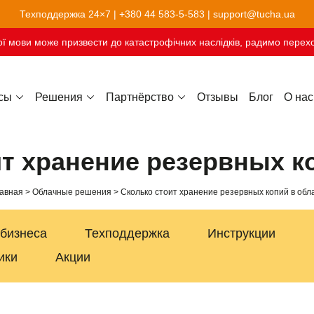
Техподдержка 24×7 |
+380 44 583-5-583
|
support@tucha.ua
ї мови може призвести до катастрофічних наслідків, радимо перехо
сы
Решения
Партнёрство
Отзывы
Блог
О нас
Хостинг сайтов-конструкторов
т хранение резервных к
авная
Облачные решения
Сколько стоит хранение резервных копий в обл
 бизнеса
Техподдержка
Инструкции
ики
Акции