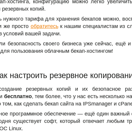
ап-хостинга, конфигурацию можно легко увеличит
я резервных копий.
ть нужного тарифа для хранения бекапов можно, во
и же просто
обратитесь
к нашим специалистам из с
з условий вашей задачи.
ли безопасность своего бизнеса уже сейчас, ещё 
для пользования облачным бекап-хостингом!
ак настроить резервное копирован
 создание резервных копий и их безопасное р
 и
бесплатно
, тем более, что у нас есть несколько 
 том, как сделать бекап сайта на IPSmanager и cPane
нное программное обеспечение — ещё один важный 
одня существует софт, который отвечает любым т
ОС Linux.