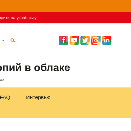
дити на українську.
опий в облаке
аке
FAQ
Интервью