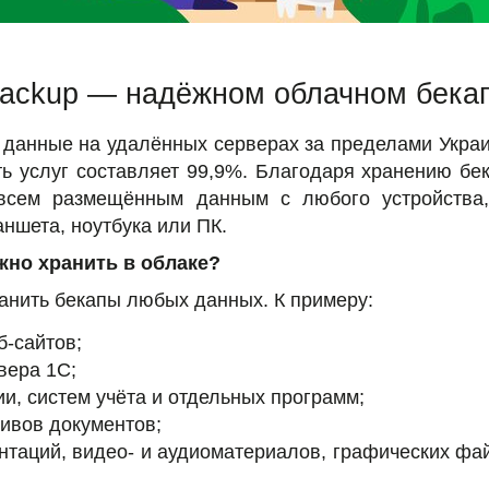
ackup — надёжном облачном бекап
 данные на удалённых серверах за пределами Украи
ь услуг составляет 99,9%. Благодаря хранению бе
 всем размещённым данным с любого устройства,
ншета, ноутбука или ПК.
жно хранить в облаке?
ранить бекапы любых данных. К примеру:
б-сайтов;
вера 1С;
и, систем учёта и отдельных программ;
хивов документов;
ентаций, видео- и аудиоматериалов, графических ф