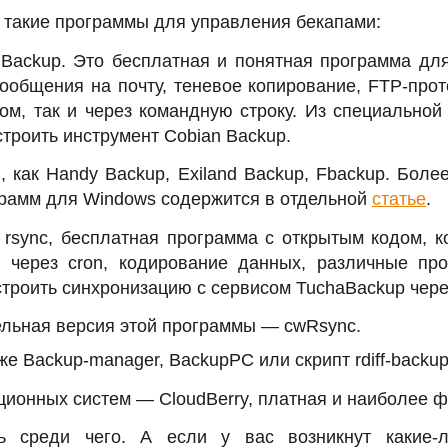
 такие программы для управления бекапами:
Backup. Это бесплатная и понятная программа для
ообщения на почту, теневое копирование, FTP-прот
ом, так и через командную строку. Из специально
астроить инструмент Cobian Backup.
, как Handy Backup, Exiland Backup, Fbackup. Бол
грамм для Windows содержится в отдельной
статье
.
rsync, бесплатная программа с открытым кодом, к
к через cron, кодирование данных, различные пр
строить синхронизацию с сервисом TuchaBackup через
ельная версия этой программы — cwRsync.
же Backup-manager, BackupPC или скрипт rdiff-backup
ционных систем — CloudBerry, платная и наиболее 
ь среди чего. А если у вас возникнут какие-