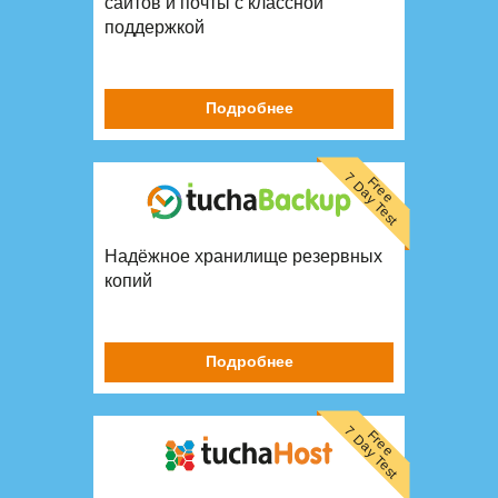
сайтов и почты с классной
поддержкой
Подробнее
7 Day Test
Free
Надёжное хранилище резервных
копий
Подробнее
7 Day Test
Free