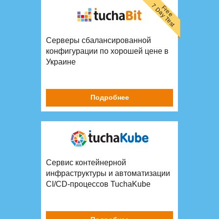
7 Day Test
Free
Серверы сбалансированной
конфигурации по хорошей цене в
Украине
Подробнее
Сервис контейнерной
инфраструктуры и автоматизации
CI/CD-процессов TuchaKube