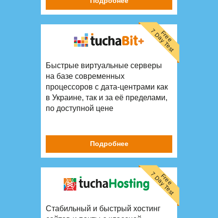
Подробнее
7 Day Test
Free
Быстрые виртуальные серверы
на базе современных
процессоров с дата-центрами как
в Украине, так и за её пределами,
по доступной цене
Подробнее
7 Day Test
Free
Стабильный и быстрый хостинг