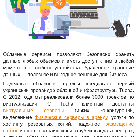
TuchaBackup
Удаленный офис
Карьера
TuchaHosting
Реселінг хостингу
Контакты
TuchaSync
Облачные сервисы позволяют безопасно хранить
данные любых объемов и иметь доступ к ним в любой
момент и с любого устройства. Удаленное хранение
данных — полезное и выгодное решение для бизнеса.
Надежные облачные сервисы предлагает первый
украинский провайдер облачной инфраструктуры Tucha.
С 2012 года мы реализовали более 3000 проектов по
виртуализации. С Tucha клиентам доступны
виртуальные серверы
гибких конфигураций,
выделенные
физические серверы в аренду
, услуги по
хостингу резервных копий, надежное
размещение
сайтов
и почты в украинских и зарубежных дата-центрах,