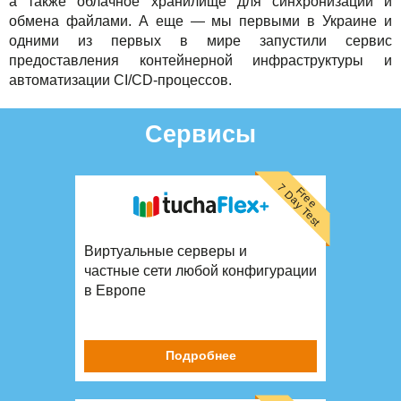
а также облачное хранилище для синхронизации и
обмена файлами. А еще — мы первыми в Украине и
одними из первых в мире запустили сервис
предоставления контейнерной инфраструктуры и
автоматизации CI/CD-процессов.
Сервисы
7 Day Test
Free
Виртуальные серверы и
частные сети любой конфигурации
в Европе
Подробнее