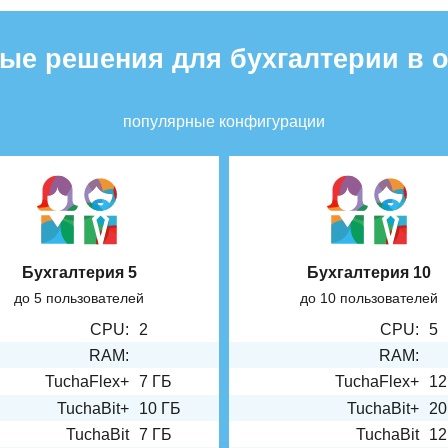
ые решения для бухгалтерии в 
популярные конфигурации
Бухгалтерия 5
Бухгалтерия 10
до 5 пользователей
до 10 пользователей
CPU:
2
CPU:
5
RAM:
RAM:
TuchaFlex+
7 ГБ
TuchaFlex+
12
TuchaBit+
10 ГБ
TuchaBit+
20
TuchaBit
7 ГБ
TuchaBit
12