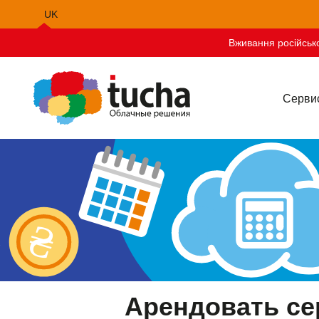
UK
EN
Вживання російсько
PL
Серви
Арендовать се