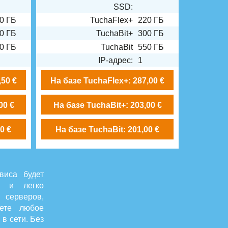
SSD:
0 ГБ
TuchaFlex+
220 ГБ
0 ГБ
TuchaBit+
300 ГБ
0 ГБ
TuchaBit
550 ГБ
IP-адрес:
1
,50 €
На базе TuchaFlex+: 287,00 €
00 €
На базе TuchaBit+: 203,00 €
0 €
На базе TuchaBit: 201,00 €
виса будет
е и легко
 серверов,
аете любое
в сети. Без