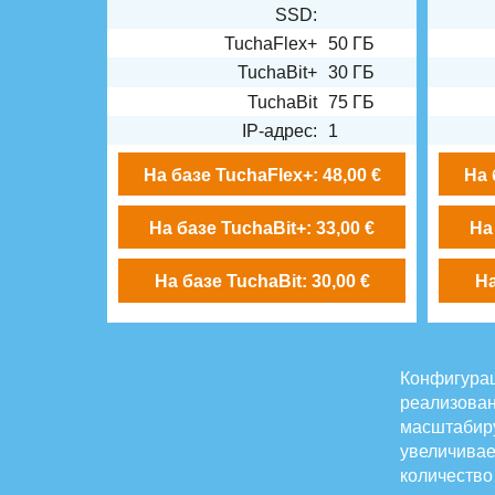
SSD:
TuchaFlex+
50 ГБ
TuchaBit+
30 ГБ
TuchaBit
75 ГБ
IP-адрес:
1
На базе TuchaFlex+: 48,00 €
На 
На базе TuchaBit+: 33,00 €
На
На базе TuchaBit: 30,00 €
На
Конфигура
реализов
масштабир
увеличива
количество