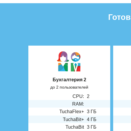
Готов
Бухгалтерия 2
до 2 пользователей
CPU:
2
RAM:
TuchaFlex+
3 ГБ
TuchaBit+
4 ГБ
TuchaBit
3 ГБ