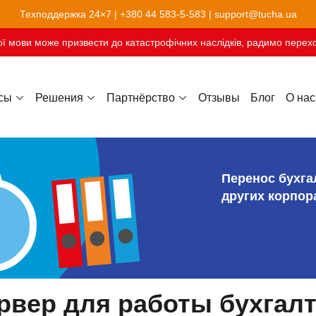
Техподдержка 24×7 |
+380 44 583-5-583
|
support@tucha.ua
ї мови може призвести до катастрофічних наслідків, радимо перехо
сы
Решения
Партнёрство
Отзывы
Блог
О нас
Хостинг сайтов-конструкторов
Перенос бухга
других корпор
рвер для работы бухгалт