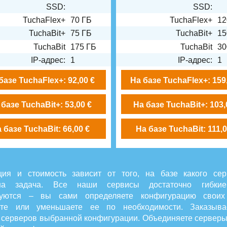
SSD:
SSD:
TuchaFlex+
70 ГБ
TuchaFlex+
12
TuchaBit+
75 ГБ
TuchaBit+
15
TuchaBit
175 ГБ
TuchaBit
30
IP-адрес:
1
IP-адрес:
1
базе TuchaFlex+: 92,00 €
На базе TuchaFlex+: 159
 базе TuchaBit+: 53,00 €
На базе TuchaBit+: 103,
 базе TuchaBit: 66,00 €
На базе TuchaBit: 111,0
ция и стоимость зависит от того, на базе какого сер
ана задача. Все наши сервисы достаточно гибки
уются – вы сами определяете конфигурацию своих
ете или уменьшаете ее по необходимости. Заказыв
 серверов выбранной конфигурации. Объединяете серверы 