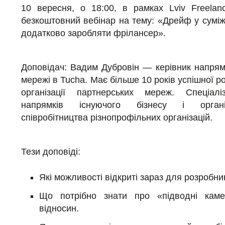
10 вересня, о 18:00, в рамках Lviv Freela
безкоштовний вебінар на тему: «Дрейф у суміжн
додатково заробляти фрілансер».
Доповідач: Вадим Дубровін — керівник напрям
мережі в Tucha. Має більше 10 років успішної р
організації партнерських мереж. Спеціалі
напрямків існуючого бізнесу і організ
співробітництва різнопрофільних організацій.
Тези доповіді:
Які можливості відкриті зараз для розробник
Що потрібно знати про «підводні каме
відносин.