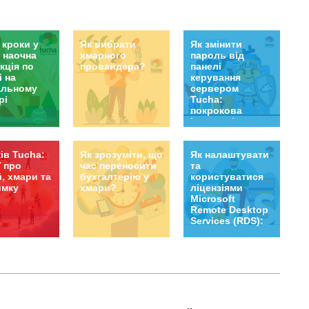
анням практичних знань у галузі, що стрімко
ається. Це чудова нагода зробити свій внесок у
гу України та поглибити професійні навички.
 кроки у
Як вибрати
Як змінити
: наочна
хмарного
пароль від
кція по
провайдера?
панелі
і на
керування
альному
сервером
рі
Tucha:
покрокова
інструкція
ів Tucha:
Як зрозуміти, що
Як налаштувати
ї про
час переносити
та
, хмари та
бухгалтерію у
користуватися
имку
хмари?
ліцензіями
Microsoft
Remote Desktop
Services (RDS):
головне, що
треба знати