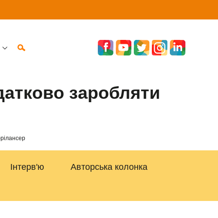
одатково заробляти
фрілансер
Інтерв'ю
Авторська колонка