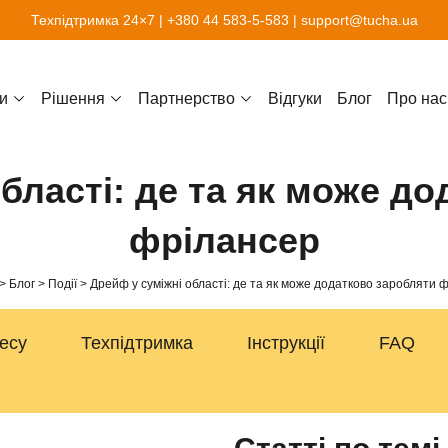
Техпідтримка 24×7 |
+380 44 583-5-583
|
support@tucha.ua
и
Рішення
Партнерство
Відгуки
Блог
Про нас
бласті: де та як може д
фрілансер
Блог
Події
Дрейф у суміжні області: де та як може додатково заробляти 
несу
Техпідтримка
Інструкції
FAQ