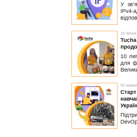
У зв’
розпо
IPv4-
полегш
відпо
нашог
змінит
16 липня
до 3.0
Tucha
продо
10 ли
для ф
Велик
тради
03 червн
Старт
навча
Украї
Підтр
DevO
навчан
є мож