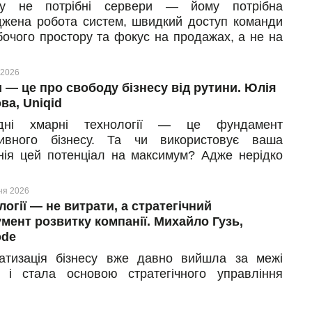
су не потрібні сервери — йому потрібна
ції на віртуальні сервери бізнес ризикує
джена робота систем, швидкий доступ команди
дійно застрягти в минулому та як хмари стають
бочого простору та фокус на продажах, а не на
ткою» для сучасних компаній.
говуванні техніки. Проте часто саме застаріла
структура стає «вузьким місцем» на шляху до
 2026
атизації. Ми поспілкувалися з партнером
 — це про свободу бізнесу від рутини. Юлія
ієм Липовецьким, комерційним директором
ва, Uniqid
нії Be Tech, про те, як цифровізувати бізнес-
одні хмарні технології — це фундамент
си, яку роль у цьому відіграють хмари та чому
ивного бізнесу. Та чи використовує ваша
 втратити контроль над даними — головна
нія цей потенціал на максимум? Адже нерідко
она для росту. Та, звісно ж, дізналися, як
анії працюють у хмарах, але все одно
ати ці побоювання, щоб змінюватися швидше за
вжують «тонути» у паперах. Ми поспілкувалися
ня 2026
вньою партнеркою Юлією Павловою,
логії — не витрати, а стратегічний
вницею компанії Uniqid, про те, як подолати
умент розвитку компанії. Михайло Гузь,
 перед змінами та цифровізувати бізнес-процеси
ode
и хмарам так, щоб нарешті позбутися рутини.
атизація бізнесу вже давно вийшла за межі
у і стала основою стратегічного управління
нією. Про роль хмарної інфраструктури в
них ERP-проєктах, страхи клієнтів та реальні