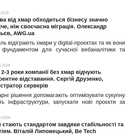
 2026
ва від хмар обходиться бізнесу значно
че, ніж своєчасна міграція. Олександр
ьєв, AWG.ua
ль відіграють хмари у digital-проєктах та як вони
 фундаментом для сучасної вебаналітики та
адження штучного інтелекту? Чому намагання
омити на масштабуванні під час сезонних піків
я 2026
жів з часом обходиться компаніям у рази
 2-3 роки компанії без хмар відчують
че, ніж плановий перехід до хмарних рішень?
рентне відставання. Сергій Друзенко,
це ми поспілкувалися з Олександром
істратор серверів
ьєвим, засновником і СЕО компанії AWG.ua.
арні рішення допомагають оптимізувати сукупну
йтеся, як хмари дають компаніям справжню
сть інфраструктури, запускати нові проєкти за
у для зростання та чому відмова від технологій
 години та захищати дані під час форс-мажорів?
 свідомий вибір на користь втрачених
е ми поспілкувалися з Сергієм Друзенком,
востей.
я 2026
істратором серверів. Дізнайтеся на реальному
 стають стандартом завдяки стабільності та
і партнера, як конкурувати з лідерами ринку без
тіям. Віталій Липовецький, Be Tech
онних бюджетів на ІТ-інфраструктуру, чому без