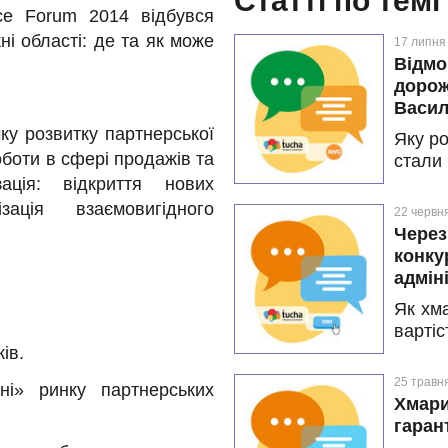
Статті по темі
nce Forum 2014 відбувся
і області: де та як може
17 липня
Відмо
дорож
Васил
ку розвитку партнерської
Яку ро
оботи в сфері продажів та
стали
впров
зація: відкриття нових
зекон
ація взаємовигідного
22 червн
прода
Через
дорож
конку
Про 
адмін
Васил
Як хм
Дізна
варті
свобод
ів.
лічені
— це
Про ц
можли
25 травн
ні» ринку партнерських
адмін
Хмари
досвід
гаран
мільй