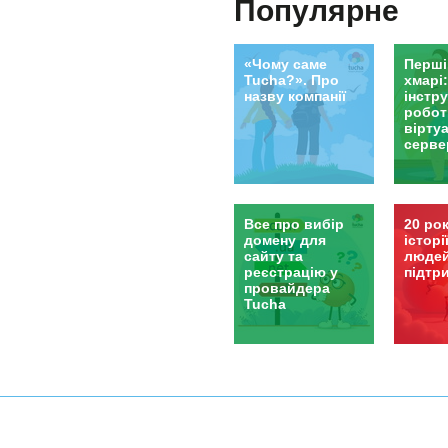
Популярне
отрим
розвив
перемо
«Чому саме
Перші
Tucha?». Про
хмарі
назву компанії
інстру
робот
вірту
серве
Все про вибір
20 рок
домену для
історі
сайту та
людей
реєстрацію у
підтр
провайдера
Tucha