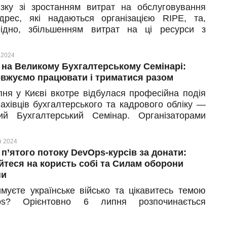
язку зі зростанням витрат на обслуговування
вісти, як хмарні сервіси допоможуть фахівцям
адрес, які надаються організацією RIPE, та,
ити їх щоденну роботу з бухгалтерією.
відно, збільшенням витрат на ці ресурси з
о боку, з 1 листопада 2024 року ми змушені
и вартість однієї IPv4-адреси з 2.00 EUR/місяць
 2024
0 EUR/місяць.
 на Великому Бухгалтерському Семінарі:
вжуємо працювати і триматися разом
пня у Києві вкотре відбулася професійна подія
ахівців бухгалтерського та кадрового обліку —
ий Бухгалтерський Семінар. Організаторами
ційно виступили наші партнери 7eminar.com.
я 2024
 п’ятого потоку DevOps-курсів за донати:
йтеся на користь собі та Силам оборони
ни
имуєте українське військо та цікавитесь темою
ps? Орієнтовно 6 липня розпочинається
ня п’ятого потоку курсів з DevOps-інженерії, де
ливість поєднати підтримку захисників з