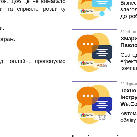
ток, щоб це не вимагало
Бізне
мігра
ви та сприяло розвитку
злаго
безна
до ро
«розе
обслу
и.
інфра
30 квітня
автом
Хмари
ограм.
Вітал
Павло
компа
Сьог
проце
ді онлайн, пропонуємо
ефект
страх
компа
переп
комп
подол
продо
ринок.
25 берез
з да
Техно
засно
інстр
страх
We.C
завдяк
Автом
облік
компа
сучас