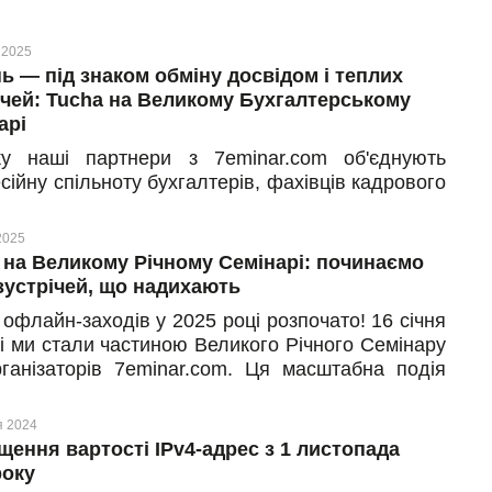
 розповів директор з розвитку компанії We.Code
ло Гузь. Рекомендуємо інтерв'ю всім, хто
 2025
люється над перенесенням роботи компанії у
ь — під знаком обміну досвідом і теплих
!
ічей: Tucha на Великому Бухгалтерському
арі
у наші партнери з 7eminar.com об'єднують
ійну спільноту бухгалтерів, фахівців кадрового
, обліковців, аудиторів з усієї України — як в
н-, так і в онлайн-форматах. Все заради
2025
ного: обмін досвідом, знайомства та зустрічі з
 на Великому Річному Семінарі: починаємо
ми колегами. Команда Tucha вже далеко не
з зустрічей, що надихають
е долучається до участі у масштабній події.
офлайн-заходів у 2025 році розпочато! 16 січня
розповідаємо про те, як відбувся семінар 3
ві ми стали частиною Великого Річного Семінару
2025 року у Києві — з перших вуст.
рганізаторів 7eminar.com. Ця масштабна подія
ла декілька сотень бухгалтерів і фахівців
вого обліку, які прагнуть покращувати свої
я 2024
ки та знаходити нові рішення для ще більш
щення вартості IPv4-адрес з 1 листопада
ивної роботи. А для команди Tucha така подія
року
 чудова нагода поділитися досвідом та