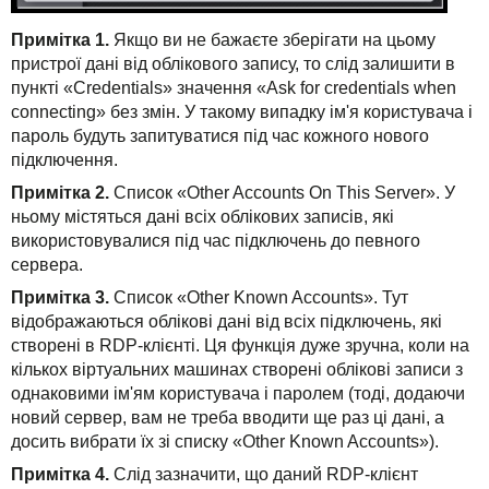
Примітка 1.
Якщо ви не бажаєте зберігати на цьому
пристрої дані від облікового запису, то слід залишити в
пункті «Credentials» значення «Ask for credentials when
connecting» без змін. У такому випадку ім'я користувача і
пароль будуть запитуватися під час кожного нового
підключення.
Примітка 2.
Список «Other Accounts On This Server». У
ньому містяться дані всіх облікових записів, які
використовувалися під час підключень до певного
сервера.
Примітка 3.
Список «Other Known Accounts». Тут
відображаються облікові дані від всіх підключень, які
створені в RDP-клієнті. Ця функція дуже зручна, коли на
кількох віртуальних машинах створені облікові записи з
однаковими ім'ям користувача і паролем (тоді, додаючи
новий сервер, вам не треба вводити ще раз ці дані, а
досить вибрати їх зі списку «Other Known Accounts»).
Примітка 4.
Слід зазначити, що даний RDP-клієнт