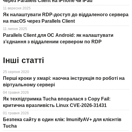
через Parallels Client на iPhone чи iPad
11 вересня 2025
Як налаштувати RDP-доступ до віддаленого сервера
на macOS через Parallels Client
11 липня 2025
Parallels Client для ОС Android: як налаштувати
з’єднання з віддаленим сервером по RDP
Інші статті
25 серпня 2020
Перші кроки у хмарі: наочна інструкція по роботі на
віртуальному сервері
04 травня 2026
Як техпідтримка Tucha впоралася з Copy Fail:
критична вразливість Linux CVE-2026-31431
01 травня 2026
Безпека сайту в один клік: ImunifyAV+ для клієнтів
Tucha