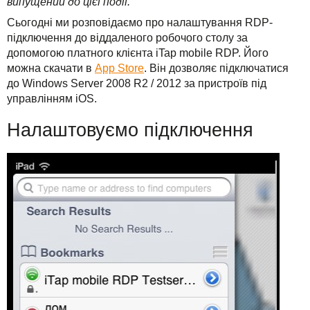
випущений до цієї події.
Рішення
TuchaHosting
Реселінг хостингу
Контакти
Сьогодні ми розповідаємо про налаштування RDP-
Для бізнесу
підключення до віддаленого робочого столу за
TuchaSync
допомогою платного клієнта iTap mobile RDP. Його
Техпідтримка
можна скачати в
App Store
. Він дозволяє підключатися
до Windows Server 2008 R2 / 2012 за пристроїв під
Інструкції
управлінням iOS.
Налаштовуємо підключення
FAQ
Інтерв'ю
Авторська колонка
Події
Свята
Акції