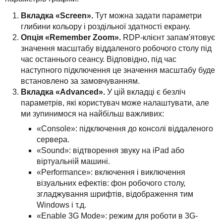
Вкладка «Screen».
Тут можна задати параметри
глибини кольору і роздільної здатності екрану.
Опція «Remember Zoom».
RDP-клієнт запам'ятовує
значення масштабу віддаленого робочого столу під
час останнього сеансу. Відповідно, під час
наступного підключення це значення масштабу буде
встановлено за замовчуванням.
Вкладка «Advanced».
У цій вкладці є безліч
параметрів, які користувач може налаштувати, але
ми зупинимося на найбільш важливих:
«Console»: підключення до консолі віддаленого
сервера.
«Sound»: відтворення звуку на iPad або
віртуальній машині.
«Performance»: включення і виключення
візуальних ефектів: фон робочого столу,
згладжування шрифтів, відображення тим
Windows і т.д.
«Enable 3G Mode»: режим для роботи в 3G-