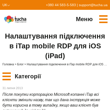
UK
+380 44 583-5-583
|
support@tucha.ua
EN
Меню
Cервіси
Налаштування підключення
TuchaKube
Рішення
в iTap mobile RDP для iOS
TuchaFlex+
Бухгалтерія у хмарі
Партнерство
(iPad)
TuchaBit+
Хмари для e-commerce
Стати партнером
Відгуки
Головна
Блог
Налаштування підключення в iTap mobile RDP для iOS (iPad)
TuchaBit
Хостиг сайтів на Laravel
Наші партнери
Блог
Категорії
TuchaHost
Хостинг CRM
Про нас
Нові
31 липня 2013
TuchaMetal
Хостинг сайтів-конструкторів
Компанія
Після покупки корпорацією Microsoft копанні iTap всі
Сервіси
клієнти змінили назву, так що дана інструкція може
TuchaBackup
Віддалений офіс
Кар'єра
бути корисна в тому випадку, якщо ваш клієнт був