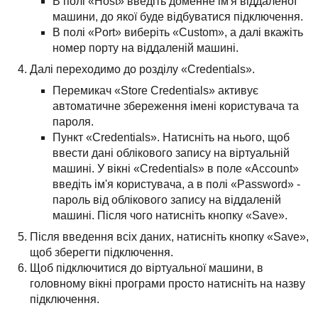
В полі «Host» введіть доменне ім'я віддаленої
машини, до якої буде відбуватися підключення.
В полі «Port» виберіть «Custom», а далі вкажіть
номер порту на віддаленій машині.
Далі переходимо до розділу «Credentials».
Перемикач «Store Credentials» активує
автоматичне збереження імені користувача та
пароля.
Пункт «Credentials». Натисніть на нього, щоб
ввести дані облікового запису на віртуальній
машині. У вікні «Credentials» в поле «Account»
введіть ім'я користувача, а в полі «Password» -
пароль від облікового запису на віддаленій
машині. Після чого натисніть кнопку «Save».
Після введення всіх даних, натисніть кнопку «Save»,
щоб зберегти підключення.
Щоб підключитися до віртуальної машини, в
головному вікні програми просто натисніть на назву
підключення.