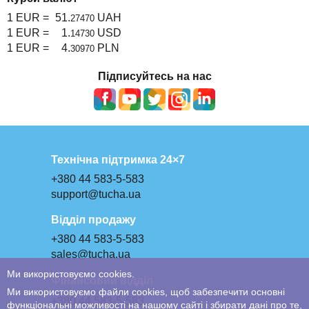
1 EUR =
51.
UAH
27470
1 EUR =
1.
USD
14730
1 EUR =
4.
PLN
30970
Підписуйтесь на нас
Технічна підтримка 24×7
+380 44 583-5-583
support@tucha.ua
Відділ продажу
+380 44 583-5-583
sales@tucha.ua
Ми використовуємо cookies.
Фінансовий відділ
Ми використовуємо файли cookies, щоб забезпечити основні
+380 44 583-5-583
функціональні можливості на нашому сайті і збирати дані про те,