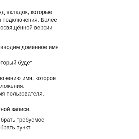
д вкладок, которые
ы подключения. Более
посвящённой версии
 вводим доменное имя
оторый будет
ючению имя, которое
иложения.
я пользователя,
ной записи.
ыбрать требуемое
брать пункт