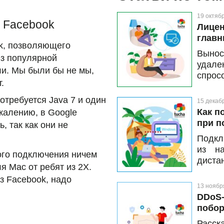
19 октяб
з Facebook
Лицен
главн
k, позволяющего
Выно
из популярной
удале
ли. Мы были бы не мы,
спрос
.
опера
возмо
отребуется Java 7 и один
15 декаб
столу
Как п
ожалению, в Google
специ
при п
, так как они не
Micro
Подкл
расск
из на
лицен
ого подключения ничем
дист
предо
я Mac от ребят из 2X.
пока
это ст
из Facebook, надо
рабоч
13 ноябр
устан
DDoS-
от ве
побор
Расск