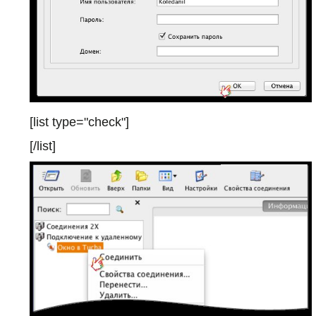
[list type="check"]
[/list]