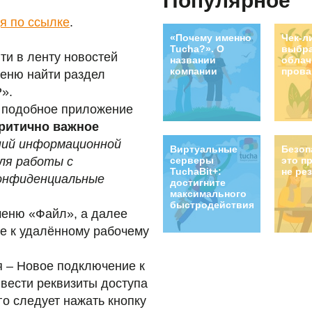
Популярное
инф
данн
я по ссылке
.
необх
«Почему именно
Чек-л
Tucha?». О
выбр
ти в ленту новостей
названии
облач
компании
прова
меню найти раздел
».
о подобное приложение
ритично важное
ний информационной
Виртуальные
Безоп
серверы
это п
ля работы с
TuchaBit+:
не ре
онфиденциальные
достигните
максимального
быстродействия!
меню «Файл», а далее
е к удалённому рабочему
 – Новое подключение к
вести реквизиты доступа
го следует нажать кнопку