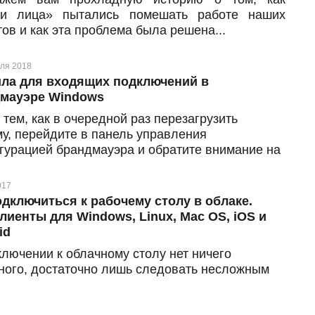
ьи лица» пытались помешать работе наших
ов и как эта проблема была решена...
ля 2018
ла для входящих подключений в
мауэре Windows
тем, как в очередной раз перезагрузить
му, перейдите в панель управления
гурацией брандмауэра и обратите внимание на
ла для входящих подключений
017
одключиться к рабочему столу в облаке.
лиенты для Windows, Linux, Mac OS, iOS и
id
ключении к облачному столу нет ничего
ного, достаточно лишь следовать несложным
укциям, которые мы для вас подготовили