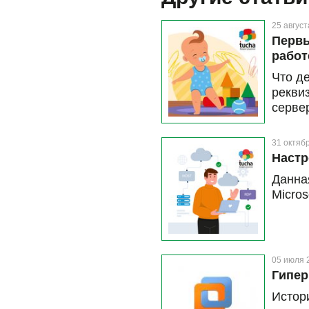
25 август
Первы
работ
Что д
рекви
серве
и дан
возни
31 октяб
машину
Настр
Данна
Micros
05 июля 
Гипер
Истор