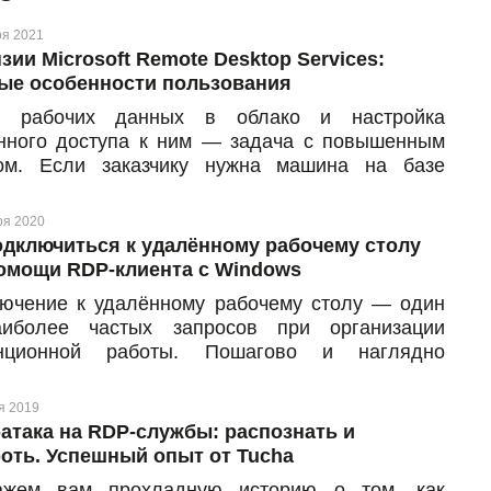
ря 2021
зии Microsoft Remote Desktop Services:
ые особенности пользования
с рабочих данных в облако и настройка
нного доступа к ним — задача с повышенным
ом. Если заказчику нужна машина на базе
ционной системы Microsoft Windows Server и
жность подключения к удаленному рабочему
ря 2020
 более двух пользователей, значит, ему нужен и
одключиться к удалённому рабочему столу
альный программный продукт для этого —
омощи RDP-клиента с Windows
soft Remote Desktop Services. В статье
ючение к удалённому рабочему столу — один
азываем о главных особенностях пользования
иболее частых запросов при организации
зией: для чего она нужна, какие возможности
анционной работы. Пошагово и наглядно
ставляет, как пользоваться продуктом и сколько
зываем, как подключиться к удалённому
оит.
ему столу с помощью RDP-клиента, который
я 2019
овлен на всех операционных системах Windows
атака на RDP-службы: распознать и
рсии XP и выше.
оть. Успешный опыт от Tucha
ажем вам прохладную историю о том, как