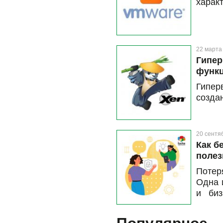
харак
22 марта
Гипер
функ
Гипер
созда
20 сентя
Как б
полез
Потер
Одна 
и биз
безоп
стра