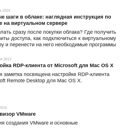
а 2020
е шаги в облаке: наглядная инструкция по
е на виртуальном сервере
елать сразу после покупки облака? Где получить
зиты доступа, как подключиться к виртуальному
ру и перенести на него необходимые программы
ные? Эти и другие похожие вопросы могут
кнуть, если вы впервые заказали виртуальную
ря 2013
 и только начинаете работу в облаке.
ойка RDP-клиента от Microsoft для Mac OS X
я заметка посвящена настройке RDP-клиента
oft Remote Desktop для Mac OS X.
2016
визор VMware
ия создания VMware и основные