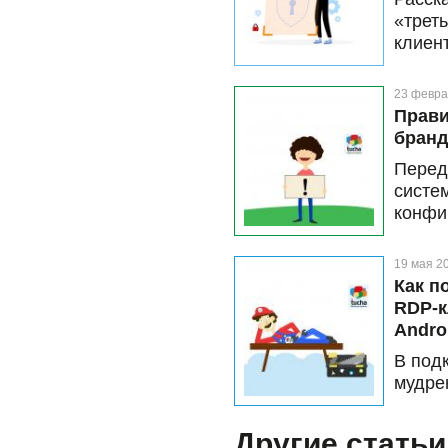
«трет
клиент
23 февра
Прави
бранд
Перед 
систе
конфи
прави
19 мая 2
Как п
RDP-к
Andro
В под
мудре
инстр
Другие статьи