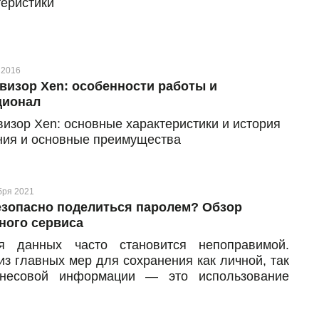
теристики
 2016
визор Xen: особенности работы и
ционал
визор Xen: основные характеристики и история
ния и основные преимущества
бря 2021
езопасно поделиться паролем? Обзор
ного сервиса
я данных часто становится непоправимой.
из главных мер для сохранения как личной, так
несовой информации — это использование
асных паролей для доступа к рабочему столу,
ницам в социальных сетях, хранилищам