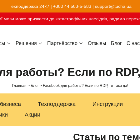
Техподдержка 24×7 |
+380 44 583-5-583
|
support@tucha.ua
ї мови може призвести до катастрофічних наслідків, радимо перехо
сы
Решения
Партнёрство
Отзывы
Блог
О нас
Хостинг сайтов-конструкторов
ля работы? Если по RDP, 
Главная
Блог
Facebook для работы? Если по RDP, то таки да!
 бизнеса
Техподдержка
Инструкции
ики
Акции
Статьи по тем