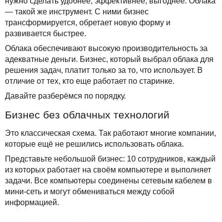
Сервисы
нужно сделать удобнее, эффективнее, выгоднее. Облака
TuchaBackup
Удаленный офис
Карьера
— такой же инструмент. С ними бизнес
трансформируется, обретает новую форму и
Решения
TuchaHosting
Реселінг хостингу
Контакты
развивается быстрее.
Для бизнеса
Облака обеспечивают высокую производительность за
TuchaSync
адекватные деньги. Бизнес, который выбрал облака для
Техподдержка
решения задач, платит только за то, что использует. В
отличие от тех, кто еще работает по старинке.
Инструкции
Давайте разберёмся по порядку.
Бизнес без облачных технологий
FAQ
Это классическая схема. Так работают многие компании,
Интервью
которые ещё не решились использовать облака.
Представьте небольшой бизнес: 10 сотрудников, каждый
Авторская колонка
из которых работает на своём компьютере и выполняет
задачи. Все компьютеры соединены сетевым кабелем в
События
мини-сеть и могут обмениваться между собой
информацией.
Праздники