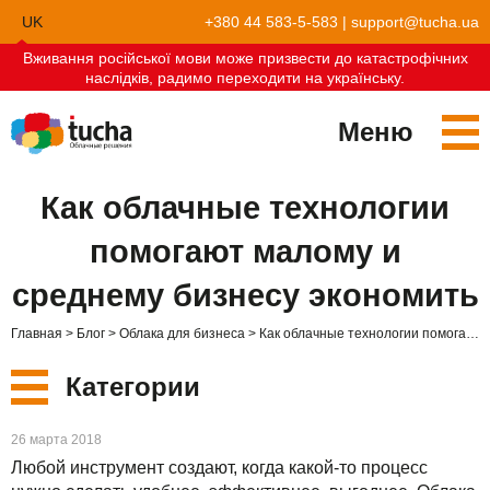
UK
+380 44 583-5-583
|
support@tucha.ua
Вживання російської мови може призвести до катастрофічних
EN
наслідків, радимо переходити на українську.
Меню
Сервисы
Как облачные технологии
TuchaKube
Решения
помогают малому и
TuchaFlex+
Бухгалтерия в облаке
Партнёрство
среднему бизнесу экономить
TuchaBit+
Облака для e-commerce
Стать партнёром
Отзывы
Главная
Блог
Облака для бизнеса
Как облачные технологии помогают малому и среднему бизнесу экономить
TuchaBit
Хостиг сайтов на Laravel
Наши партнёры
Блог
Категории
TuchaHost
Хостинг CRM
О нас
Новые
26 марта 2018
TuchaMetal
Хостинг сайтов-конструкторов
Компания
Любой инструмент создают, когда какой-то процесс