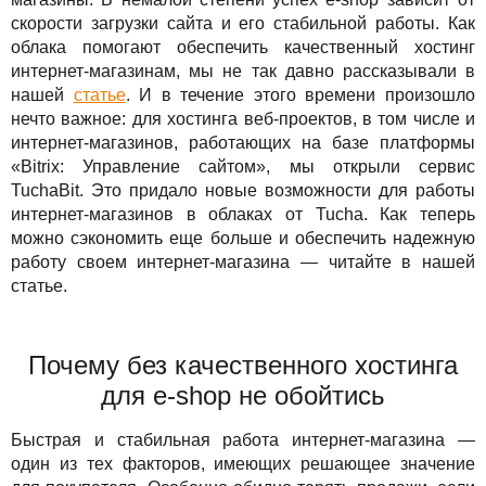
Решения
TuchaBackup
Удаленный офис
Карьера
скорости загрузки сайта и его стабильной работы. Как
облака помогают обеспечить качественный хостинг
Для бизнеса
TuchaHosting
Реселінг хостингу
Контакты
интернет-магазинам, мы не так давно рассказывали в
нашей
статье
. И в течение этого времени произошло
Техподдержка
TuchaSync
нечто важное: для хостинга веб-проектов, в том числе и
интернет-магазинов, работающих на базе платформы
Инструкции
«Bitrix: Управление сайтом», мы открыли сервис
TuchaBit. Это придало новые возможности для работы
FAQ
интернет-магазинов в облаках от Tucha. Как теперь
можно сэкономить еще больше и обеспечить надежную
Интервью
работу своем интернет-магазина — читайте в нашей
статье.
Авторская колонка
События
Почему без качественного хостинга
для e-shop не обойтись
Праздники
Быстрая и стабильная работа интернет-магазина —
Акции
один из тех факторов, имеющих решающее значение