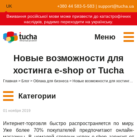
UK
+380 44 583-5-583
|
support@tucha.ua
Вживання російської мови може призвести до катастрофічних
EN
наслідків, радимо переходити на українську.
Меню
Сервисы
Новые возможности для
TuchaKube
Решения
хостинга e-shop от Tucha
TuchaFlex+
Бухгалтерия в облаке
Партнёрство
Главная
Блог
Облака для бизнеса
Новые возможности для хостинга e-shop от Tucha
TuchaBit+
Облака для e-commerce
Стать партнёром
Отзывы
Категории
TuchaBit
Хостиг сайтов на Laravel
Наши партнёры
Блог
Новые
01 ноября 2019
TuchaHost
Хостинг CRM
О нас
Интернет-торговля быстро распространяется по миру.
Сервисы
TuchaMetal
Хостинг сайтов-конструкторов
Компания
Уже более 70% покупателей предпочитают онлайн-
магазины. В немалой степени успех e-shop зависит от