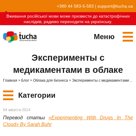
+380 44 583-5-583
|
support@tucha.ua
Вживання російської мови може призвести до катастрофічних
наслідків, радимо переходити на українську.
Меню
Сервисы
Эксперименты с
TuchaKube
Решения
медикаментами в облаке
TuchaFlex+
Бухгалтерия в облаке
Партнёрство
Главная
Блог
Облака для бизнеса
Эксперименты с медикаментами в облаке
TuchaBit+
Облака для e-commerce
Стать партнёром
Отзывы
Категории
TuchaBit
Хостиг сайтов на Laravel
Наши партнёры
Блог
Новые
04 августа 2014
TuchaHost
Хостинг CRM
О нас
Перевод статьи
«Experimenting With Drugs In The
Сервисы
Cloud» By Sarah Buhr
TuchaMetal
Хостинг сайтов-конструкторов
Компания