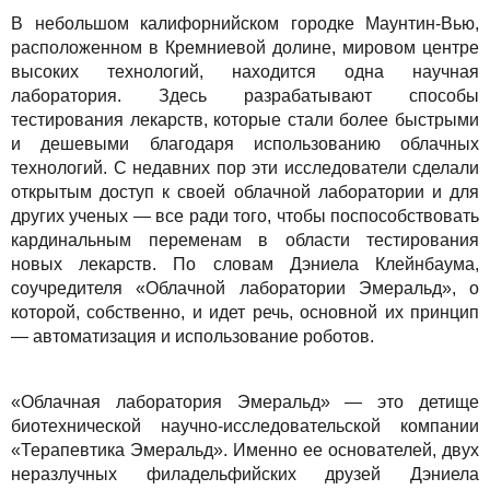
Решения
TuchaBackup
Удаленный офис
Карьера
В небольшом калифорнийском городке Маунтин-Вью,
расположенном в Кремниевой долине, мировом центре
Для бизнеса
TuchaHosting
Реселінг хостингу
Контакты
высоких технологий, находится одна научная
лаборатория. Здесь разрабатывают способы
Техподдержка
TuchaSync
тестирования лекарств, которые стали более быстрыми
и дешевыми благодаря использованию облачных
Инструкции
технологий. С недавних пор эти исследователи сделали
открытым доступ к своей облачной лаборатории и для
FAQ
других ученых — все ради того, чтобы поспособствовать
кардинальным переменам в области тестирования
Интервью
новых лекарств. По словам Дэниела Клейнбаума,
соучредителя «Облачной лаборатории Эмеральд», о
Авторская колонка
которой, собственно, и идет речь, основной их принцип
— автоматизация и использование роботов.
События
«Облачная лаборатория Эмеральд» — это детище
Праздники
биотехнической научно-исследовательской компании
«Терапевтика Эмеральд». Именно ее основателей, двух
Акции
неразлучных филадельфийских друзей Дэниела