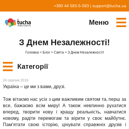
+380 44 583-5-583
|
support@tucha.ua
Меню
Cервіси
З Днем Незалежності!
TuchaKube
Рішення
Головна
Блог
Свята
З Днем Незалежності!
TuchaFlex+
Бухгалтерія у хмарі
Партнерство
Категорії
TuchaBit+
Хмари для e-commerce
Стати партнером
Відгуки
Нові
24 серпня 2016
TuchaBit
Хостиг сайтів на Laravel
Наші партнери
Блог
Україна – це ми з вами, друзі.
Сервіси
TuchaHost
Хостинг CRM
Про нас
Тож вітаємо нас усіх з цим важливим святом та, перш за
все, бажаємо всім миру! А також невпинно рухатися
Рішення
TuchaMetal
Хостинг сайтів-конструкторів
Компанія
вперед, творити нову і кращу реальність, навчатися
новому, радіти перемогам та вірити у своє майбутнє.
Для бізнесу
TuchaBackup
Віддалений офіс
Кар'єра
Пам’ятати свою історію, цінувати справжніх друзів і