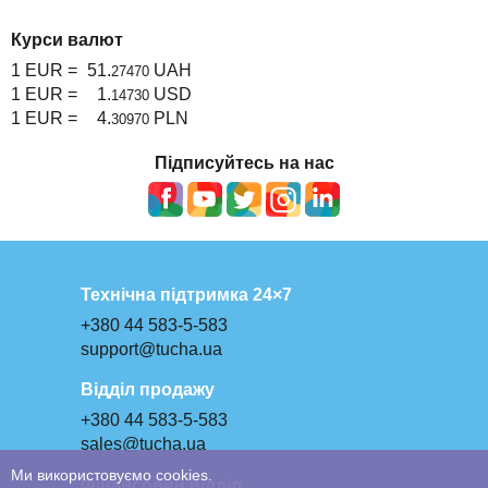
Курси валют
1 EUR =
51.
UAH
27470
1 EUR =
1.
USD
14730
1 EUR =
4.
PLN
30970
Підписуйтесь на нас
Технічна підтримка 24×7
+380 44 583-5-583
support@tucha.ua
Відділ продажу
+380 44 583-5-583
sales@tucha.ua
Ми використовуємо cookies.
Фінансовий відділ