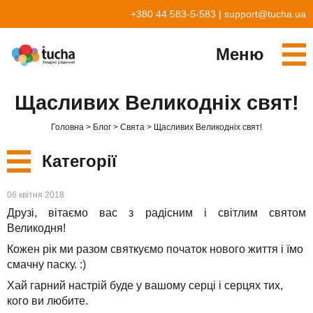
+380 44 583-5-583
|
support@tucha.ua
Меню
Cервіси
Щасливих Великодніх свят!
TuchaKube
Рішення
Головна
Блог
Свята
Щасливих Великодніх свят!
TuchaFlex+
Бухгалтерія у хмарі
Партнерство
Категорії
TuchaBit+
Хмари для e-commerce
Стати партнером
Відгуки
Нові
06 квітня 2018
TuchaBit
Хостиг сайтів на Laravel
Наші партнери
Блог
Друзі, вітаємо вас з радісним і світлим святом
Сервіси
Великодня!
TuchaHost
Хостинг CRM
Про нас
Кожен рік ми разом святкуємо початок нового життя і їмо
Рішення
смачну паску. :)
TuchaMetal
Хостинг сайтів-конструкторів
Компанія
Хай гарний настрій буде у вашому серці і серцях тих,
Для бізнесу
TuchaBackup
Віддалений офіс
Кар'єра
кого ви любите.