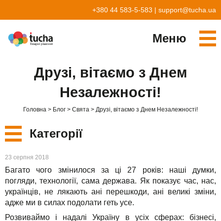
+380 44 583-5-583
|
support@tucha.ua
Меню
Cервіси
Друзі, вітаємо з Днем
TuchaKube
Рішення
Незалежності!
TuchaFlex+
Бухгалтерія у хмарі
Партнерство
Головна
Блог
Свята
Друзі, вітаємо з Днем Незалежності!
TuchaBit+
Хмари для e-commerce
Стати партнером
Відгуки
Категорії
TuchaBit
Хостиг сайтів на Laravel
Наші партнери
Блог
Нові
23 серпня 2018
TuchaHost
Хостинг CRM
Про нас
Багато чого змінилося за ці 27 років: наші думки,
Сервіси
погляди, технології, сама держава. Як показує час, нас,
TuchaMetal
Хостинг сайтів-конструкторів
Компанія
українців, не лякають ані перешкоди, ані великі зміни,
адже ми в силах подолати геть усе.
Рішення
TuchaBackup
Віддалений офіс
Кар'єра
Розвиваймо і надалі Україну в усіх сферах: бізнесі,