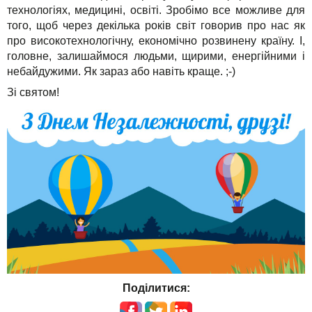
Для бізнесу
технологіях, медицині, освіті. Зробімо все можливе для
TuchaHosting
Реселінг хостингу
Контакти
того, щоб через декілька років світ говорив про нас як
Техпідтримка
TuchaSync
про високотехнологічну, економічно розвинену країну. І,
головне, залишаймося людьми, щирими, енергійними і
Інструкції
небайдужими. Як зараз або навіть краще. ;-)
Зі святом!
FAQ
Інтерв'ю
Авторська колонка
Події
Свята
Акції
Поділитися: