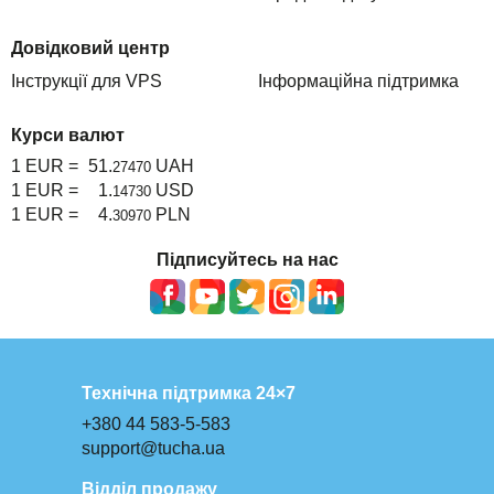
Довідковий центр
Інструкції для VPS
Інформаційна підтримка
Курси валют
1 EUR =
51.
UAH
27470
1 EUR =
1.
USD
14730
1 EUR =
4.
PLN
30970
Підписуйтесь на нас
Технічна підтримка 24×7
+380 44 583-5-583
support@tucha.ua
Відділ продажу