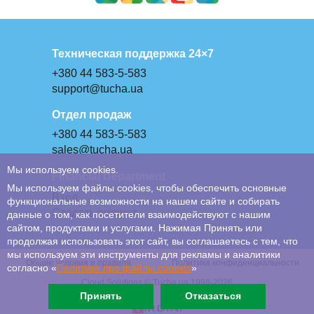
Техническая поддержка 24×7
+380 44 583-5-583
support@tucha.ua
Отдел продаж
+380 44 583-5-583
sales@tucha.ua
Мы используем cookies.
Financial Department
Мы используем файлы cookies, чтобы обеспечить основные
Вход
функциональные возможности на нашем сайте и собирать
Создать аккаунт
данные о том, как посетители взаимодействуют с нашим
сайтом, продуктами и услугами. Нажимая Принять или
продолжая использовать этот сайт, вы соглашаетесь с тем, что
мы используем эти инструменты для рекламы и аналитики
Общие условия и правила
Политика конфиденциальности
согласно «
Политике про файлы сookies
»
Cloud Solutions © Tucha.ua 1998-2026
Принять
Отказаться