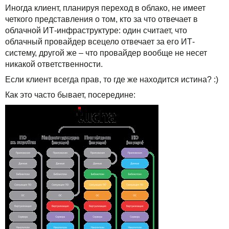
Для бизнеса
Иногда клиент, планируя переход в облако, не имеет
TuchaBackup
Удаленный офис
Карьера
четкого представления о том, кто за что отвечает в
Техподдержка
TuchaHosting
Реселінг хостингу
Контакты
облачной ИТ-инфраструктуре: один считает, что
облачный провайдер всецело отвечает за его ИТ-
TuchaSync
систему, другой же – что провайдер вообще не несет
Инструкции
никакой ответственности.
FAQ
Если клиент всегда прав, то где же находится истина? :)
Как это часто бывает, посередине:
Интервью
Авторская колонка
События
Праздники
Акции