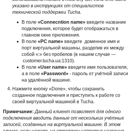
указано в инструкциях от специалистов
технической поддержки Tucha.
В поле
«Connecntion name»
введите название
подключения, которое будет отображаться в
главном окне приложения.
В поле
«PC name»
введите доменное имя и
порт виртуальной машины, разделив их между
собой «:» без пробелов (в нашем случае —
customer.tucha.ua:1310).
В поле
«User name»
введите имя пользователя,
а в поле
«Password»
- пароль от учётной записи
на удалённой машине.
Нажмите кнопку «Done», чтобы сохранить
созданное подключения и приступить к работе со
своей виртуальной машиной в Tucha.
Примечание:
Данный клиент позволяет для одного
подключения вводить данные от нескольких учётных
записей, созданных на виртуальной машине. В этом
случае, если нажать на стрелочку напротив названия