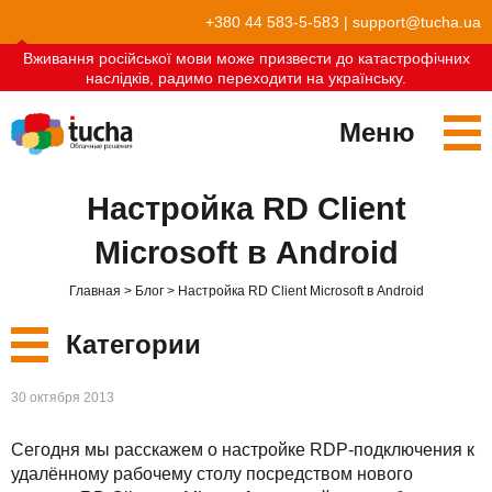
+380 44 583-5-583
|
support@tucha.ua
Вживання російської мови може призвести до катастрофічних
наслідків, радимо переходити на українську.
Меню
Сервисы
Настройка RD Client
TuchaKube
Решения
Microsoft в Android
TuchaFlex+
Бухгалтерия в облаке
Партнёрство
Главная
Блог
Настройка RD Client Microsoft в Android
TuchaBit+
Облака для e-commerce
Стать партнёром
Отзывы
Категории
TuchaBit
Хостиг сайтов на Laravel
Наши партнёры
Блог
Новые
30 октября 2013
TuchaHost
Хостинг CRM
О нас
Сервисы
Сегодня мы расскажем о настройке RDP-подключения к
TuchaMetal
Хостинг сайтов-конструкторов
Компания
удалённому рабочему столу посредством нового