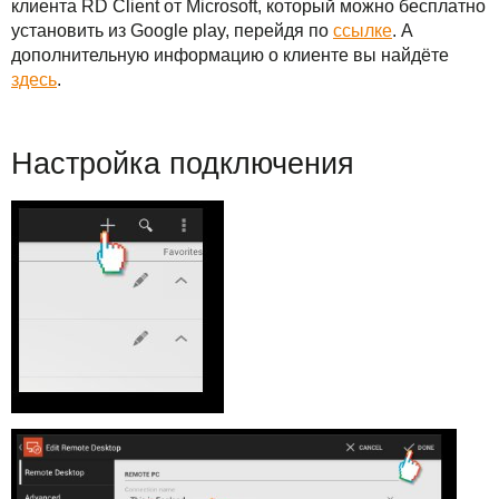
клиента RD Client от Microsoft, который можно бесплатно
Решения
TuchaBackup
Удаленный офис
Карьера
установить из Google play, перейдя по
ссылке
. А
дополнительную информацию о клиенте вы найдёте
Для бизнеса
TuchaHosting
Реселінг хостингу
Контакты
здесь
.
Техподдержка
TuchaSync
Настройка подключения
Инструкции
FAQ
Интервью
Авторская колонка
События
Праздники
Акции