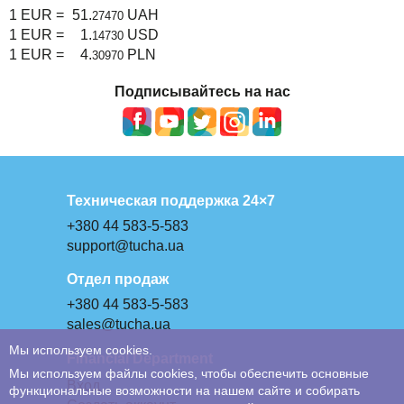
1 EUR =
51.
UAH
27470
1 EUR =
1.
USD
14730
1 EUR =
4.
PLN
30970
Подписывайтесь на нас
Техническая поддержка 24×7
+380 44 583-5-583
support@tucha.ua
Отдел продаж
+380 44 583-5-583
sales@tucha.ua
Мы используем cookies.
Financial Department
Мы используем файлы cookies, чтобы обеспечить основные
Вход
функциональные возможности на нашем сайте и собирать