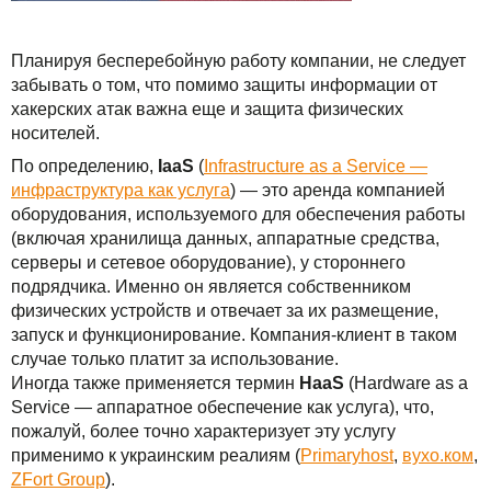
Решения
TuchaBackup
Удаленный офис
Карьера
Для бизнеса
Планируя бесперебойную работу компании, не следует
TuchaHosting
Реселінг хостингу
Контакты
забывать о том, что помимо защиты информации от
Техподдержка
хакерских атак важна еще и защита физических
TuchaSync
носителей.
Инструкции
По определению,
IaaS
(
Infrastructure as a Service —
инфраструктура как услуга
) — это аренда компанией
FAQ
оборудования, используемого для обеспечения работы
(включая хранилища данных, аппаратные средства,
Интервью
серверы и сетевое оборудование), у стороннего
подрядчика. Именно он является собственником
Авторская колонка
физических устройств и отвечает за их размещение,
запуск и функционирование. Компания-клиент в таком
случае только платит за использование.
События
Иногда также применяется термин
HaaS
(Hardware as a
Service — аппаратное обеспечение как услуга), что,
Праздники
пожалуй, более точно характеризует эту услугу
применимо к украинским реалиям (
Primaryhost
,
вухо.ком
,
Акции
ZFort Group
).