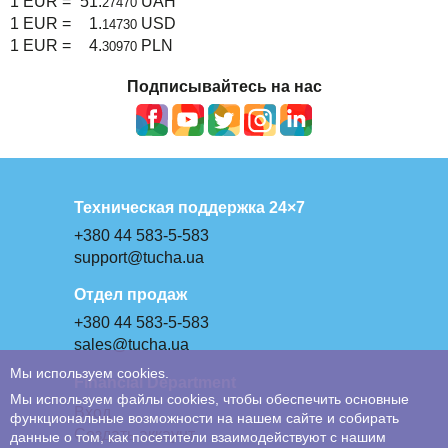
1 EUR =
51.
UAH
27470
1 EUR =
1.
USD
14730
1 EUR =
4.
PLN
30970
Подписывайтесь на нас
Техническая поддержка 24×7
+380 44 583-5-583
support@tucha.ua
Отдел продаж
+380 44 583-5-583
sales@tucha.ua
Мы используем cookies.
Financial Department
Мы используем файлы cookies, чтобы обеспечить основные
Вход
функциональные возможности на нашем сайте и собирать
Создать аккаунт
данные о том, как посетители взаимодействуют с нашим