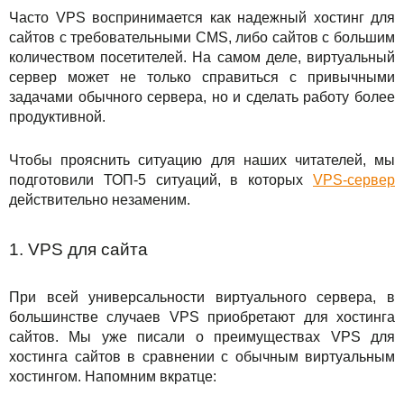
TuchaBackup
Удаленный офис
Карьера
Часто VPS воспринимается как надежный хостинг для
Сервисы
сайтов с требовательными CMS, либо сайтов с большим
TuchaHosting
Реселінг хостингу
Контакты
количеством посетителей. На самом деле, виртуальный
сервер может не только справиться с привычными
Решения
TuchaSync
задачами обычного сервера, но и сделать работу более
продуктивной.
Для бизнеса
Чтобы прояснить ситуацию для наших читателей, мы
Техподдержка
подготовили ТОП-5 ситуаций, в которых
VPS-сервер
действительно незаменим.
Инструкции
FAQ
1. VPS для сайта
Интервью
При всей универсальности виртуального сервера, в
большинстве случаев VPS приобретают для хостинга
Авторская колонка
сайтов. Мы уже писали о преимуществах VPS для
хостинга сайтов в сравнении с обычным виртуальным
События
хостингом. Напомним вкратце: