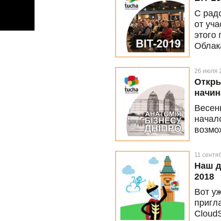
вдохн
С рад
от уч
этого
Облака
SMB »
вторн
26 июля 
Откры
начин
Весен
начал
возмо
от ли
11 сентя
Наш д
2018
Вот у
пригл
Cloud