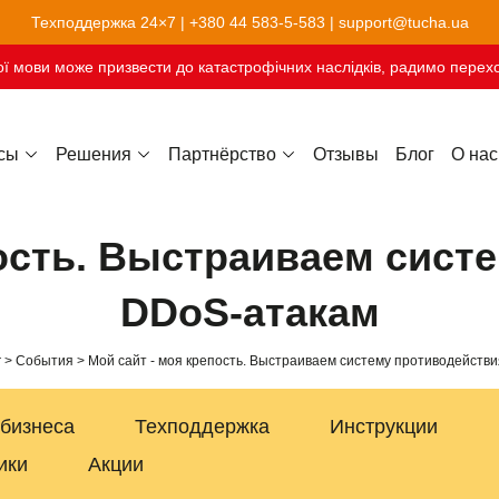
Техподдержка 24×7 |
+380 44 583-5-583
|
support@tucha.ua
ї мови може призвести до катастрофічних наслідків, радимо перехо
сы
Решения
Партнёрство
Отзывы
Блог
О нас
Хостинг сайтов-конструкторов
пость. Выстраиваем сист
DDoS-атакам
г
События
Мой сайт - моя крепость. Выстраиваем систему противодейств
 бизнеса
Техподдержка
Инструкции
ики
Акции