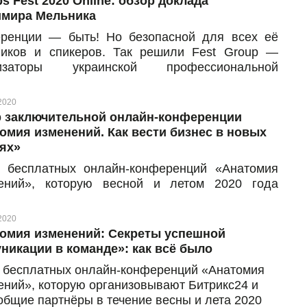
s Fest 2020 Online: обзор доклада
мира Мельника
ренции — быть! Но безопасной для всех её
ников и спикеров. Так решили Fest Group —
низаторы украинской профессиональной
ренции DevOps Fest 2020 — и провели событие
айн-формате. Несмотря на то, что из-за
2020
тина дата проведения мероприятия несколько
 заключительной онлайн-конференции
зменялась, всем желающим всё же удалось
омия изменений. Как вести бизнес в новых
лушать доклады от лучших украинских и
ях»
ежных ИТ-экспертов. DevOps Fest Online 2020
 бесплатных онлайн-конференций «Анатомия
дил в течение двух дней, 5 и 6 июня 2020 года,
ений», которую весной и летом 2020 года
участники смогли при этом «stay safe, stay
изовывали Битрикс24 вместе с нашими общими
ve, stay educated».
ёрами, подходит к концу. Этот сезон был
2020
щен умению приспосабливаться к изменениям:
омия изменений: Секреты успешной
венно, благодаря новым условиям и возник
никации в команде»: как всё было
т таких онлайн-мероприятий. В течение этого
 бесплатных онлайн-конференций «Анатомия
ни эксперты из разных компаний говорили о
ений», которую организовывают Битрикс24 и
что волнует предпринимателей сейчас: продажи,
общие партнёры в течение весны и лета 2020
тинг, коммуникации в команде в изменившихся