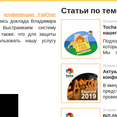
Статьи по тем
на
конференции FailOver
пись доклада Владимира
19 сентя
Tucha
Выстраиваем систему
нашег
 также, что для защиты
ользовать нашу услугу
Подхо
котор
Мы з
состо
партн
26 июля 
AWG.
Актуа
конфе
В мин
предс
прове
конфе
Мы с 
26 июля 
поэто
BIT-2