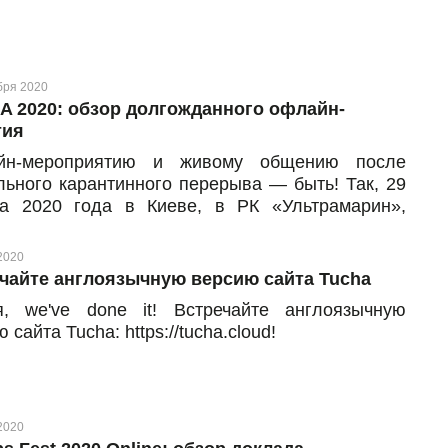
рага, а в этом году (13 сентября, четверг),
чаемся в Лондоне
бря 2020
 2020: обзор долгожданного офлайн-
тия
йн-мероприятию и живому общению после
льного карантинного перерыва — быть! Так, 29
та 2020 года в Киеве, в РК «Ультрамарин»,
оялась международная ИТ-конференция по
рнет-маркетингу DVOMA от организаторов
2020
A. Несколько сотен участников, более 20
чайте англоязычную версию сайта Tucha
еров, масштабная выставка и активный
я, we've done it! Встречайте англоязычную
ркинг — вот кратко о том, что происходило в ту
 сайта Tucha: https://tucha.cloud!
у.
2020