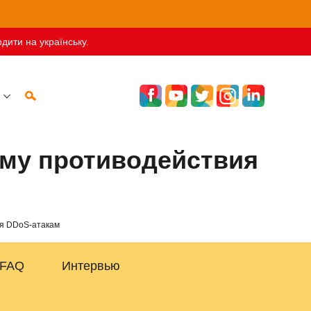
дити на українську.
ему противодействия
ия DDoS-атакам
FAQ
Интервью