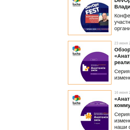
DevOp
Влади
Конфе
участ
орга
конфе
в онл
23 июня 
каран
Обзор
раз и
«Анат
прос
реали
заруб
Серия
прохо
измен
а её 
орган
positi
партн
16 июня 
посвя
«Анат
собст
комму
форма
Серия
време
измен
том, 
наши 
марке