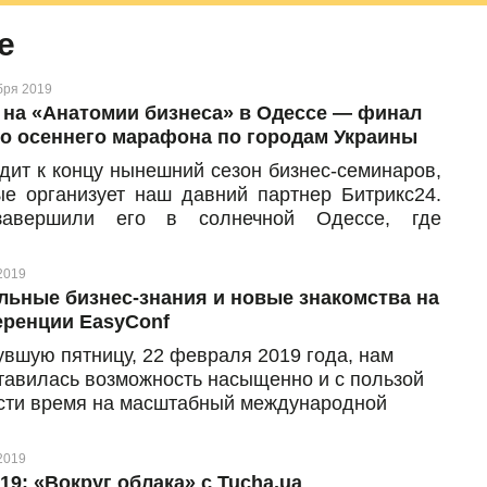
е
бря 2019
 на «Анатомии бизнеса» в Одессе — финал
о осеннего марафона по городам Украины
дит к концу нынешний сезон бизнес-семинаров,
ые организует наш давний партнер Битрикс24.
авершили его в солнечной Одессе, где
ялось мероприятие при поддержке местного
ера Битрикс24 (и нашего давнего партнера) —
2019
ua
льные бизнес-знания и новые знакомства на
ренции EasyConf
увшую пятницу, 22 февраля 2019 года, нам
тавилась возможность насыщенно и с пользой
сти время на масштабный международной
ренции по товарного бизнеса EasyConf в Киеве.
нетерпением ждали это грандиозное событие,
2019
му наконец делимся впечатлениями и
019: «Вокруг облака» с Tucha.ua