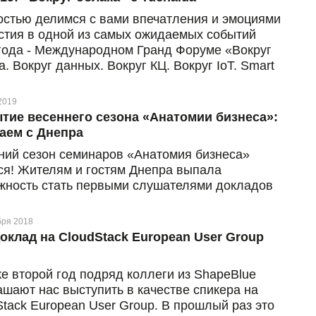
овляющим опытом
остью делимся с вами впечатления и эмоциями
астия в одной из самых ожидаемых событий
 года - Международном Гранд Форуме «Вокруг
. Вокруг данных. Вокруг КЦ. Вокруг IoT. Smart
(или BIT-2019)! Мероприятие состоялось во
ик, 26 февраля, в ЖК «Ультрамарин» в Киеве.
2019
тие весеннего сезона «Анатомии бизнеса»:
аем с Днепра
ний сезон семинаров «Анатомия бизнеса»
ся! Жителям и гостям Днепра выпала
жность стать первыми слушателями докладов
деров бизнес-рынка
бря 2018
оклад на CloudStack European User Group
же второй год подряд коллеги из ShapeBlue
ашают нас выступить в качестве спикера на
Stack European User Group. В прошлый раз это