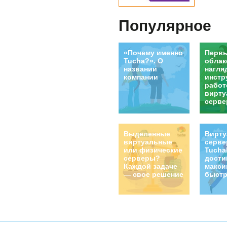
года,
услов
Популярное
«Почему именно
Первы
Tucha?». О
облак
названии
нагля
компании
инстр
работ
вирту
серве
Выделенные
Вирт
виртуальные
серв
или физические
Tucha
серверы?
дости
Каждой задаче
макси
— свое решение
быстр