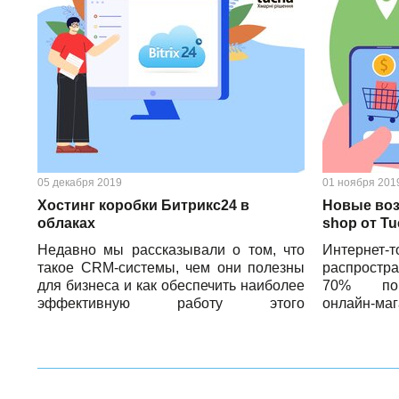
05 декабря 2019
01 ноября 201
Хостинг коробки Битрикс24 в
Новые воз
облаках
shop от T
Недавно мы рассказывали о том, что
Интерн
такое CRM-системы, чем они полезны
распростра
для бизнеса и как обеспечить наиболее
70% поку
эффективную работу этого
онлайн-ма
программного обеспечения. Сейчас
успех e-s
предлагаем более подробно
загрузки сай
остановиться на самой популярной
CRM-системе не только в Украине, но и
в странах СНГ, — Битрикс24. А также