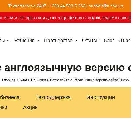
Техподдержка 24×7 |
+380 44 583-5-583
|
support@tucha.ua
ї мови може призвести до катастрофічних наслідків, радимо перехо
сы
Решения
Партнёрство
Отзывы
Блог
О нас
Хостинг сайтов-конструкторов
е англоязычную версию с
Главная
Блог
События
Встречайте англоязычную версию сайта Tucha
 бизнеса
Техподдержка
Инструкции
ики
Акции