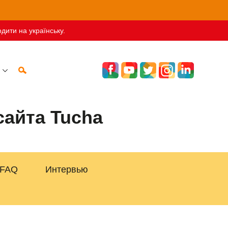
дити на українську.
айта Tucha
FAQ
Интервью