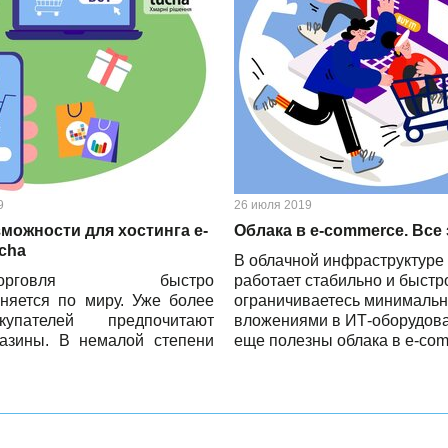
9
26 июля 2019
можности для хостинга e-
Облака в e-commerce. Все 
ucha
В облачной инфраструктуре
ет-торговля быстро
работает стабильно и быстро
няется по миру. Уже более
ограничиваетесь минималь
пателей предпочитают
вложениями в ИТ-оборудов
газины. В немалой степени
еще полезны облака в e-co
hop зависит от скорости
та ...