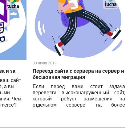
03 июля 2019
за и за
Переезд сайта с сервера на сервер и
бесшовная миграция
 ваш сайт
, а вы
Если перед вами стоит задача
ными
перевезти высоконагруженный сайт,
ания. Чем
который требует размещения на
mmerce?
отдельном сервере, на более
отзывчивый хостинг, тогда эта статья
для вас.