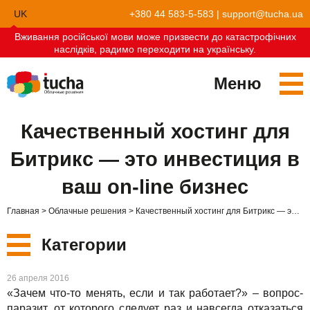
UK
+380 44 583-5-583
|
support@tucha.ua
Вживання російської мови може призвести до катастрофічних
EN
наслідків, радимо переходити на українську.
Меню
Сервисы
Качественный хостинг для
TuchaKube
Решения
Битрикс — это инвестиция в
TuchaFlex+
Бухгалтерия в облаке
Партнёрство
ваш on-line бизнес
TuchaBit+
Облака для e-commerce
Стать партнёром
Отзывы
Главная
Облачные решения
Качественный хостинг для Битрикс — это инвестиция в ваш on-line бизнес
TuchaBit
Хостиг сайтов на Laravel
Наши партнёры
Блог
Категории
TuchaHost
Хостинг CRM
О нас
Новые
26 апреля 2016
TuchaMetal
Хостинг сайтов-конструкторов
Компания
«Зачем что-то менять, если и так работает?» – вопрос-
паразит, от которого следует раз и навсегда отказаться