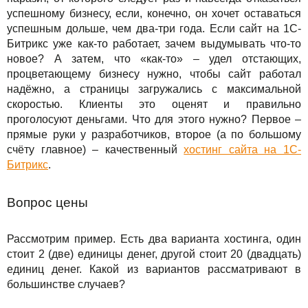
Сервисы
TuchaBackup
Удаленный офис
Карьера
успешному бизнесу, если, конечно, он хочет оставаться
успешным дольше, чем два-три года. Если сайт на 1С-
Решения
TuchaHosting
Реселінг хостингу
Контакты
Битрикс уже как-то работает, зачем выдумывать что-то
новое? А затем, что «как-то» – удел отстающих,
Для бизнеса
TuchaSync
процветающему бизнесу нужно, чтобы сайт работал
надёжно, а страницы загружались с максимальной
Техподдержка
скоростью. Клиенты это оценят и правильно
проголосуют деньгами. Что для этого нужно? Первое –
Инструкции
прямые руки у разработчиков, второе (а по большому
счёту главное) – качественный
хостинг сайта на 1С-
FAQ
Битрикс
.
Интервью
Вопрос цены
Авторская колонка
Рассмотрим пример. Есть два варианта хостинга, один
События
стоит 2 (две) единицы денег, другой стоит 20 (двадцать)
единиц денег. Какой из вариантов рассматривают в
большинстве случаев?
Праздники