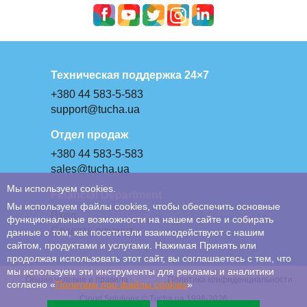
Техническая поддержка 24×7
+380 44 583-5-583
support@tucha.ua
Отдел продаж
+380 44 583-5-583
sales@tucha.ua
Мы используем cookies.
Financial Department
Мы используем файлы cookies, чтобы обеспечить основные
Вход
функциональные возможности на нашем сайте и собирать
Создать аккаунт
данные о том, как посетители взаимодействуют с нашим
сайтом, продуктами и услугами. Нажимая Принять или
продолжая использовать этот сайт, вы соглашаетесь с тем, что
мы используем эти инструменты для рекламы и аналитики
Общие условия и правила
Политика конфиденциальности
согласно «
Политике про файлы сookies
»
Cloud Solutions © Tucha.ua 1998-2026