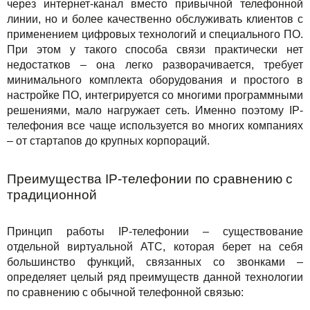
через интернет-канал вместо привычной телефонной
Для бизнеса
TuchaBackup
Удаленный офис
Карьера
линии, но и более качественно обслуживать клиентов с
применением цифровых технологий и специального ПО.
Техподдержка
TuchaHosting
Реселінг хостингу
Контакты
При этом у такого способа связи практически нет
недостатков – она легко разворачивается, требует
TuchaSync
Инструкции
минимального комплекта оборудования и простого в
настройке ПО, интегрируется со многими программными
FAQ
решениями, мало нагружает сеть. Именно поэтому IP-
телефония все чаще используется во многих компаниях
Интервью
– от стартапов до крупных корпораций.
Авторская колонка
Преимущества IP-телефонии по сравнению с
традиционной
События
Праздники
Принцип работы IP-телефонии – существование
отдельной виртуальной АТС, которая берет на себя
большинство функций, связанных со звонками –
Акции
определяет целый ряд преимуществ данной технологии
по сравнению с обычной телефонной связью: