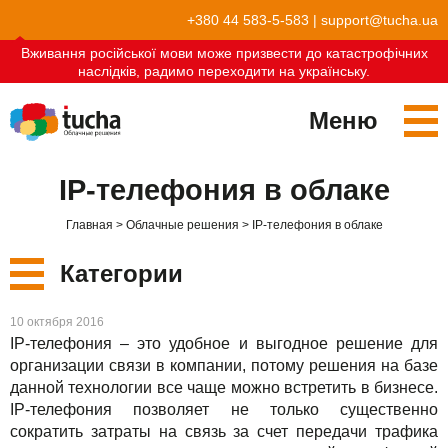
+380 44 583-5-583
|
support@tucha.ua
Вживання російської мови може призвести до катастрофічних
наслідків, радимо переходити на українську.
Меню
Сервисы
IP-телефония в облаке
TuchaKube
Решения
Главная
Облачные решения
IP-телефония в облаке
TuchaFlex+
Бухгалтерия в облаке
Партнёрство
Категории
TuchaBit+
Облака для e-commerce
Стать партнёром
Отзывы
Новые
10 октября 2016
TuchaBit
Хостиг сайтов на Laravel
Наши партнёры
Блог
IP-телефония – это удобное и выгодное решение для
организации связи в компании, потому решения на базе
Сервисы
TuchaHost
Хостинг CRM
О нас
данной технологии все чаще можно встретить в бизнесе.
IP-телефония позволяет не только существенно
Решения
TuchaMetal
Хостинг сайтов-конструкторов
Компания
сократить затраты на связь за счет передачи трафика