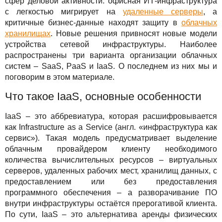
Сервисы
сфер деловой активности: офисная ИТ-инфраструктура
TuchaBackup
Удаленный офис
Карьера
с легкостью мигрирует на
удаленные серверы
, а
критичные бизнес-данные находят защиту в
облачных
Решения
TuchaHosting
Реселінг хостингу
Контакты
хранилищах
. Новые решения привносят новые модели
устройства сетевой инфраструктуры. Наиболее
Для бизнеса
TuchaSync
распространены три варианта организации облачных
систем – SaaS, PaaS и IaaS. О последнем из них мы и
Техподдержка
поговорим в этом материале.
Инструкции
Что такое IaaS, основные особенности
FAQ
IaaS – это аббревиатура, которая расшифровывается
как Infrastructure as a Service (англ. «инфраструктура как
Интервью
сервис»). Такая модель предусматривает выделение
облачным провайдером клиенту необходимого
количества вычислительных ресурсов – виртуальных
Авторская колонка
серверов, удаленных рабочих мест, хранилищ данных, с
предоставлением или без предоставления
События
программного обеспечения – а разворачивание ПО
внутри инфраструктуры остаётся прерогативой клиента.
Праздники
По сути, IaaS – это альтернатива аренды физических