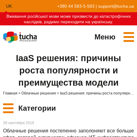
UK
+380 44 583-5-583
|
support@tucha.ua
Вживання російської мови може призвести до катастрофічних
EN
наслідків, радимо переходити на українську.
Меню
Сервисы
IaaS решения: причины
TuchaKube
Решения
роста популярности и
TuchaFlex+
Бухгалтерия в облаке
Партнёрство
преимущества модели
TuchaBit+
Облака для e-commerce
Стать партнёром
Отзывы
Главная
Облачные решения
IaaS решения: причины роста популярности и преимущества модели
TuchaBit
Хостиг сайтов на Laravel
Наши партнёры
Блог
Категории
TuchaHost
Хостинг CRM
О нас
Новые
26 сентября 2016
TuchaMetal
Хостинг сайтов-конструкторов
Компания
Облачные решения постепенно заполоняют все больше