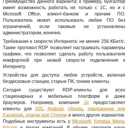
Преимущество данного варианта: к примеру, бухгалтер
имеет возможность работать не только с 1С, но и с
Microsoft Office, клиент-банком и прочим ПО.
Пользователь может использовать любое ПО без
ограничений, если таковые не установлены
администратором, конечно.
Требование к скорости Интернета: не менее 256 КБит/с.
Также протокол RDP позволяет настраивать параметры
графики, что позволяет сделать работу пользователя
комфортной при низкой скорости подключения к
Интернету.
Устройства для доступа: любое устройств, включая
бездисковые станции, старые ПК, тонкие клиенты.
Сегодня существуют RDP-клиенты для всех
стационарных и мобильных платформ и даже
браузеров. Например, компания
2x
предоставляет
клиенты для
iOS
,
Android
,
Ubuntu
,
приложение для
Facebook
,
плагин для Chrome
и много других вариантов.
Подобные инструменты есть у
Microsoft
,
Yongtao Wang
,
Ericom
и других компаний. В общем, смотрите нашу