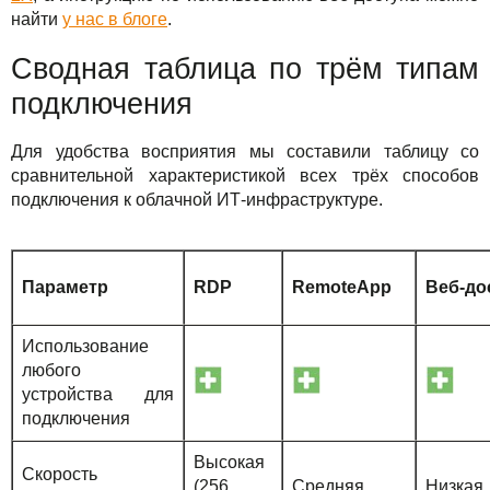
найти
у нас в блоге
.
Сводная таблица по трём типам
подключения
Для удобства восприятия мы составили таблицу со
сравнительной характеристикой всех трёх способов
подключения к облачной ИТ-инфраструктуре.
Параметр
RDP
RemoteApp
Веб-до
Использование
любого
устройства для
подключения
Высокая
Скорость
(256
Средняя
Низкая