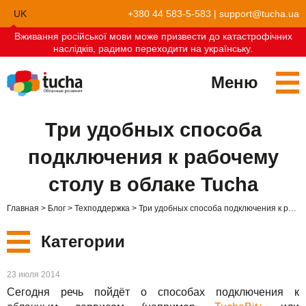
UK
+380 44 583-5-583
|
support@tucha.ua
Вживання російської мови може призвести до катастрофічних
EN
наслідків, радимо переходити на українську.
Меню
Сервисы
Три удобных способа
TuchaKube
Решения
подключения к рабочему
TuchaFlex+
Бухгалтерия в облаке
Партнёрство
столу в облаке Tucha
TuchaBit+
Облака для e-commerce
Стать партнёром
Отзывы
Главная
Блог
Техподдержка
Три удобных способа подключения к рабочему столу в облаке Tucha
TuchaBit
Хостиг сайтов на Laravel
Наши партнёры
Блог
Категории
TuchaHost
Хостинг CRM
О нас
Новые
23 июля 2014
TuchaMetal
Хостинг сайтов-конструкторов
Компания
Сегодня речь пойдёт о способах подключения к