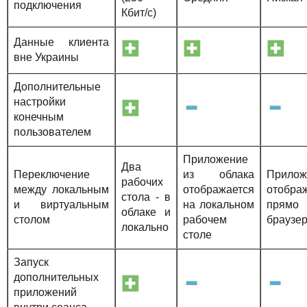
подключения
Кбит/с)
Данные клиента
вне Украины
Дополнительные
настройки
конечным
пользователем
Приложение
Два
Переключение
из облака
Прилож
рабочих
между локальным
отображается
отобра
стола - в
и виртуальным
на локальном
пря
облаке и
столом
рабочем
браузе
локально
столе
Запуск
дополнительных
приложений