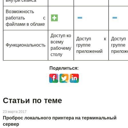
внутри сеанса
Возможность
работать с
файлами в облаке
Доступ ко
Доступ к
Дост
всему
Функциональность
группе
группе
рабочему
приложений
прилож
столу
Поделиться:
Статьи по теме
23 марта 2017
Проброс локального принтера на терминальный
сервер