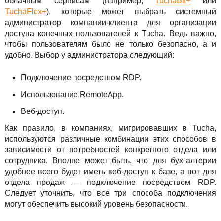
Сервисы
облачным сервисам (например,
TuchaBit+
или
TuchaBackup
Удаленный офис
Карьера
TuchaFlex+
), которые может выбрать системный
администратор компании-клиента для организации
Решения
TuchaHosting
Реселінг хостингу
Контакты
доступа конечных пользователей к Tucha. Ведь важно,
чтобы пользователям было не только безопасно, а и
Для бизнеса
TuchaSync
удобно. Выбор у администратора следующий:
Техподдержка
Подключение посредством RDP.
Инструкции
Использование RemoteApp.
Веб-доступ.
FAQ
Как правило, в компаниях, мигрировавших в Tucha,
Интервью
используются различные комбинации этих способов в
зависимости от потребностей конкретного отдела или
Авторская колонка
сотрудника. Вполне может быть, что для бухгалтерии
удобнее всего будет иметь веб-доступ к базе, а вот для
События
отдела продаж — подключение посредством RDP.
Следует уточнить, что все три способа подключения
могут обеспечить высокий уровень безопасности.
Праздники